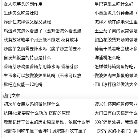
·
女人吃芋头的副作用
·
星巴克里去吃什么好
·
生蚝怎么吃最壮阳
·
小章鱼煮几分钟会熟（
·
炸虾仁怎样做又脆又蓬松
·
怎样才能在绝地求生里
·
鸡蛋煮完怎么看熟了（煮鸡蛋怎么看煮熟
·
土豆茄子酱的家常做法
·
秋葵放冰箱半个月还能不能吃 秋葵放冰
·
鲍鱼花胶煲鸡汤的做法
·
炒魔芋之前需要焯水吗（魔芋炒之前要不
·
葡萄干蒸着吃会破坏多
·
自发热饭盒的特点是什么
·
洋浦桃怎么吃
·
香椿芽炒鸡蛋香椿芽用焯水吗 香椿芽炒
·
怎样做烤箱烤鱼好吃，
·
生玉米可以放微波炉里转吗（玉米可以放
·
微波炉肉末蒸蛋的做法
·
枇杷连皮能一起吃吗
·
四川凉拌粉丝做法大全
热门文章
·
初次加女朋友妈妈微信聊什么
·
遵义仁怀网吧暂停营业了
·
抗阻4ω箱要配什么功放 搭配的原理
·
大门口有白天猫是什么
·
鹿鼎记建宁公主的历史原型是谁，依据什么历
·
30岁还是处男，我遭嫌
·
减肥期间吃车厘子会胖吗 减肥期间吃车厘子
·
《将军家的小娘子》男