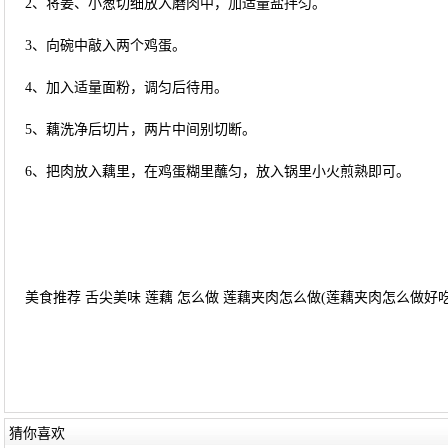
2、将姜、小葱切细放入磨肉中，加适量盐拌匀。
3、向碗中敲入两个鸡蛋。
4、加入适量面粉，调匀后待用。
5、藕洗净后切片，两片中间别切断。
6、把肉放入藕里，在鸡蛋糊里蘸匀，放入锅里小火煎熟即可。
美食推荐 舌尖美味 莲藕 怎么做 莲藕夹肉怎么做(莲藕夹肉怎么做好吃窍
猜你喜欢