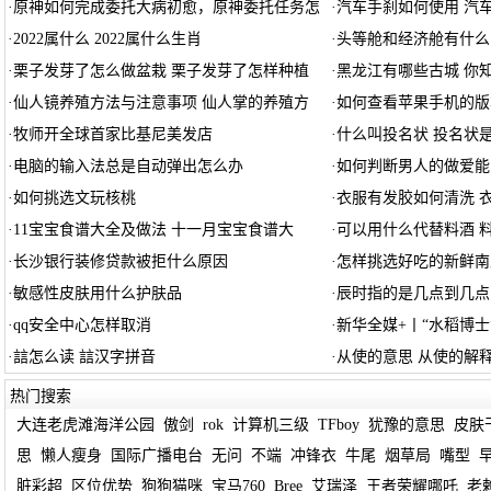
·
原神如何完成委托大病初愈，原神委托任务怎
·
汽车手刹如何使用 汽
·
2022属什么 2022属什么生肖
·
头等舱和经济舱有什么
·
栗子发芽了怎么做盆栽 栗子发芽了怎样种植
·
黑龙江有哪些古城 你
·
仙人镜养殖方法与注意事项 仙人掌的养殖方
·
如何查看苹果手机的版
·
牧师开全球首家比基尼美发店
·
什么叫投名状 投名状
·
电脑的输入法总是自动弹出怎么办
·
如何判断男人的做爱能
·
如何挑选文玩核桃
·
衣服有发胶如何清洗 
·
11宝宝食谱大全及做法 十一月宝宝食谱大
·
可以用什么代替料酒 
·
长沙银行装修贷款被拒什么原因
·
怎样挑选好吃的新鲜南
·
敏感性皮肤用什么护肤品
·
辰时指的是几点到几点
·
qq安全中心怎样取消
·
新华全媒+丨“水稻博士
·
誩怎么读 誩汉字拼音
·
从使的意思 从使的解
热门搜索
大连老虎滩海洋公园
傲剑
rok
计算机三级
TFboy
犹豫的意思
皮肤
思
懒人瘦身
国际广播电台
无问
不端
冲锋衣
牛尾
烟草局
嘴型
脏彩超
区位优势
狗狗猫咪
宝马760
Bree
艾瑞泽
王者荣耀哪吒
老