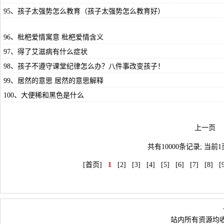
95、孩子太强势怎么教育（孩子太强势怎么教育好）
96、枇杷爱情寓意 枇杷爱情含义
97、得了艾滋病有什么症状
98、孩子不遵守课堂纪律怎么办？八件事改变孩子！
99、居然的意思 居然的意思解释
100、大便稀和黑色是什么
上一
共有10000条记录; 当前
[首页]
1
[2]
[3]
[4]
[5]
[6]
[7]
[8]
[
站内所有资源均