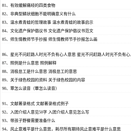
81、有效缓解痛经的四类食物
82、非典型鳞状细胞不能明确意义有什么
83、温水煮青蛙的哲理故事 温水煮青蛙的故事启示
84、文化遗产保护倡议书 文化遗产保护倡议书范文
85、师生情教师节手抄报 师生情教师节手抄报怎么画
86、星光不问赶路人时光不负有心人意思 星光不问赶路人时光不负有
87、照例是什么意思 照例解释
88、消极怠工是什么意思 消极怠工的意思
89、关于绿色校园的资料 关于绿色校园的内容
90、覃怎么读音（蕈怎么读音）
91、文献著录格式 文献著录格式例子
92、入团介绍人意见50字 入团介绍人意见怎么写
93、带孩子野餐需要准备什么
94、风止意难平是什么意思，耗尽所有期待风止意难平是什么意思