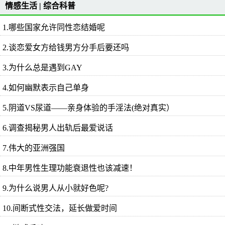
情感生活
|
综合科普
1.哪些国家允许同性恋结婚呢
2.谈恋爱女方给钱男方分手后要还吗
3.为什么总是遇到GAY
4.如何幽默表示自己单身
5.阴道VS尿道——亲身体验的手淫法(绝对真实）
6.调查揭秘男人出轨后最爱说话
7.伟大的亚洲强国
8.中年男性生理功能衰退性也该减速！
9.为什么说男人从小就好色呢?
10.间断式性交法，延长做爱时间