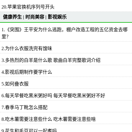
20.苹果官换机序列号开头
健康养生
|
时尚美容
|
影视娱乐
1.《突围》王平安为什么逃跑，棚户改造工程的五亿资金去哪
里？
2.为什么衣服洗完有馊味
3.多热烈的白羊是什么歌 歌曲白羊完整歌词介绍
4.影视后期制作要学什么
5.如何叠衣服
6.每天早餐吃黑米粥好吗 每天早餐吃黑米粥好不好
7.春季马丁靴怎么搭配
8.吃木薯需要注意些什么 吃木薯需要注意些啥
9.花生和毛豆可以一起煮吗