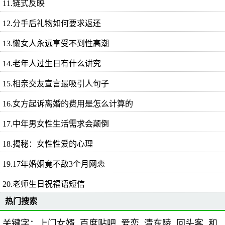
11.链式反映
12.分手后礼物如何要求返还
13.懒女人永远享受不到性高潮
14.老年人过生日有什么讲究
15.相亲交友宣言最吸引人句子
16.女方起诉离婚的费用是怎么计算的
17.中年男女性生活需求会颠倒
18.揭秘：女性性爱的心理
19.17年婚姻竟不敌3个月网恋
20.老师生日祝福语短信
热门搜索
关键字：
上门女婿
百度贴吧
爱恋
清东陵
回头客
和