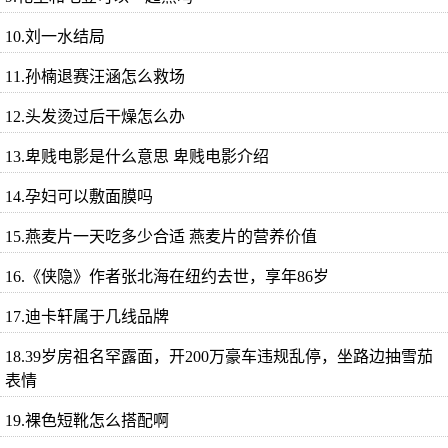
10.刘一水结局
11.孙楠退赛汪涵怎么救场
12.头发烫过后干燥怎么办
13.卑贱电影是什么意思 卑贱电影介绍
14.孕妇可以敷面膜吗
15.燕麦片一天吃多少合适 燕麦片的营养价值
16.《侠隐》作者张北海在纽约去世，享年86岁
17.迪卡轩属于几线品牌
18.39岁房祖名罕露面，开200万豪车违规乱停，坐路边抽雪茄
表情
19.裸色短靴怎么搭配啊