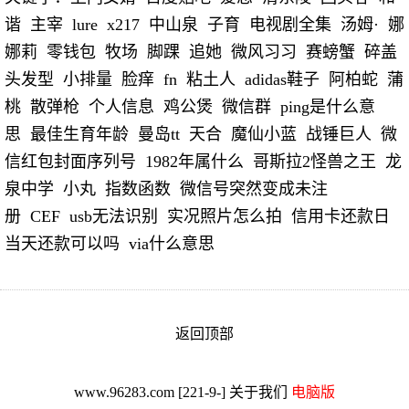
谐
主宰
lure
x217
中山泉
子育
电视剧全集
汤姆·
娜
娜莉
零钱包
牧场
脚踝
追她
微风习习
赛螃蟹
碎盖
头发型
小排量
脸痒
fn
粘土人
adidas鞋子
阿柏蛇
蒲
桃
散弹枪
个人信息
鸡公煲
微信群
ping是什么意
思
最佳生育年龄
曼岛tt
天合
魔仙小蓝
战锤巨人
微
信红包封面序列号
1982年属什么
哥斯拉2怪兽之王
龙
泉中学
小丸
指数函数
微信号突然变成未注
册
CEF
usb无法识别
实况照片怎么拍
信用卡还款日
当天还款可以吗
via什么意思
返回顶部
www.96283.com
[221-9-]
关于我们
电脑版