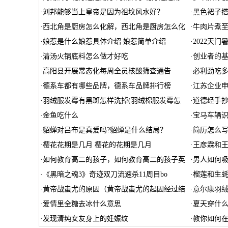
·
刘邦能够当上皇帝是因为祖坟风水好？
·
黑色裙子
·
西北角是厨房怎么化解，西北角是厨房怎么化
·
牛肉片煮
·
娘惹是什么娘惹具体介绍 娘惹简单介绍
·
2022天
·
清汤火锅底料怎么做才好吃
·
创业者的
·
高阳县开展常态化每周全员核酸筛查通告
·
必利劲吃
·
德系车都有哪些品牌，德系车品牌排行榜
·
江苏企业
·
羽绒服发霉有黑斑怎样洗掉(羽绒棉服发霉怎
·
道德经手
·
金鱼吃什么
·
宝马车辆
·
貂蝉对吕布是真爱吗?貂蝉是什么结局？
·
简历怎么写
·
樱花花期是几月 樱花的花期是几月
·
王彦霖和王
·
如何教育高二的孩子，如何教育高二的孩子英
·
男人如何
·
《黑暗之魂3》奇迹双刀流速杀11周目bo
·
榴莲和生蚝
·
黄帝战蚩尤的原因（黄帝战蚩尤的起因经过结
·
意尔康羽
·
爱情里全糖去冰什么意思
·
夏天穿什
·
发现清纯女友身上的妊娠纹
·
教你如何