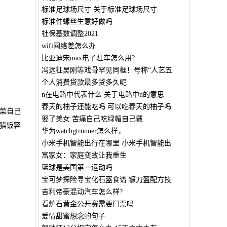
标准足球场尺寸 关于标准足球场尺寸
标准件螺丝生意好做吗
社保基数调整2021
wifi网络差怎么办
比亚迪宋max电子驻车怎么用?
冯远征吴刚等戏骨罕见同框！号称“人艺五
个人消费贷款最多贷多久呢
n在电路中代表什么 关于电路中n的意思
春天的柚子还能吃吗 可以吃春天的柚子吗
菜自己
娶了美女 苦痛自己吃绿帽自己戴
猫饭容
华为watchgtrunner怎么样，
小米手机智能出行在哪里 小米手机智能出
富家女：家庭变故让我重生
篮球是美国第一运动吗
宝可梦探险寻宝化石盔食谱 镰刀盔配方技
吉利帝豪混动汽车怎么样?
看炉石黄金公开赛需要门票吗
爱情甜蜜想念的句子