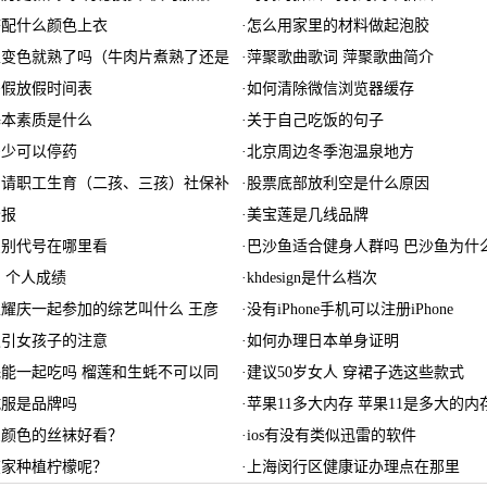
搭配什么颜色上衣
·
怎么用家里的材料做起泡胶
至变色就熟了吗（牛肉片煮熟了还是
·
萍聚歌曲歌词 萍聚歌曲简介
门暑假放假时间表
·
如何清除微信浏览器缓存
基本素质是什么
·
关于自己吃饭的句子
多少可以停药
·
北京周边冬季泡温泉地方
申请职工生育（二孩、三孩）社保补
·
股票底部放利空是什么原因
抄报
·
美宝莲是几线品牌
识别代号在哪里看
·
巴沙鱼适合健身人群吗 巴沙鱼为什
 个人成绩
·
khdesign是什么档次
耀庆一起参加的综艺叫什么 王彦
·
没有iPhone手机可以注册iPhone
吸引女孩子的注意
·
如何办理日本单身证明
能一起吃吗 榴莲和生蚝不可以同
·
建议50岁女人 穿裙子选这些款式
绒服是品牌吗
·
苹果11多大内存 苹果11是多大的内
么颜色的丝袜好看？
·
ios有没有类似迅雷的软件
在家种植柠檬呢？
·
上海闵行区健康证办理点在那里