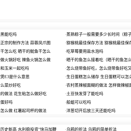
发黑能吃吗
·
蒸熟粽子一般需要多少长时间（粽
正宗的制作方法 蒜蓉凤爪图
·
猕猴桃最佳保存方法 猕猴桃最佳保
干怎么吃 晒干的鱿鱼干怎么
·
吃草莓要用盐水泡吗
做火锅好吃 辣鱼火锅怎么做
·
晒干的鱼怎么接着吃（晒干的鱼怎
以和玉米一起吃吗
·
怎么烧带鱼好吃，怎么烧带鱼好吃
煲E3是什么意思
·
生日蛋糕怎么储存 生日蛋糕可以怎
什么菜炒好吃
·
农村蒸辣椒面糊的做法 怎样做辣椒
的做法 花生粘怎么做好吃
·
土豆快发芽了能吃吗
叶蛋好吗
·
船蛆可以吃吗
怎么做 红薯起司杯的做法
·
洋葱切开后放三天还能吃吗
历史新高 水利稳投资“快马加鞭
·
乌鸦的折法 乌鸦的简单折法