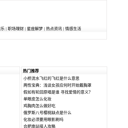
娱乐
|
职场理财
|
星座解梦
|
热点资讯
|
情感生活
热门推荐
小桥流水飞红的飞红是什么意思
两性宝典：浅谈女孩应何时开始戴胸罩
假如有轮回原唱是谁 寻找爱情的意义？
单眼皮怎么化妆
鸡胸肉怎么做好吃
俄罗斯八号樱桃缺点是什么
化妆必须要用眼影刷吗
合肥南站接人攻略