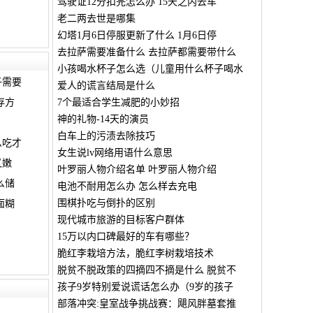
驾驶证12分扣完怎么办 15天之内去车
老二两去世是哪集
幻塔1月6日停服更新了什么 1月6日停
去拉萨需要准备什么 去拉萨都需要带什么
小孩喝水杯子怎么选（儿童用什么杯子喝水
子需要
爱人的谎言结局是什么
存方
7个最适合学生减肥的小妙招
神的礼物-14天的演员
白车上的污渍去除技巧
么吃才
女生说lv网络用语什么意思
又嫩
叶罗丽人物介绍名单 叶罗丽人物介绍
么储
电池不耐用怎么办 怎么样去充电
围棋扑吃与倒扑的区别
面糊
现代城市旅游的目标客户群体
15万以内口碑最好的车有哪些？
脆红李栽培方法，脆红李树栽培技术
脱贫不脱政策的四摘四不摘是什么 脱贫不
孩子9岁特别爱说谎话怎么办（9岁的孩子
部落冲突:皇室战争挑战赛：飓风胖墓套推