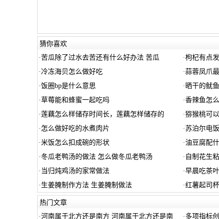
猜你喜欢
·
苦瓜除了过水去苦还有什么好办法 苦瓜
·
枸杞有点
·
冷冻海贝怎么做好吃
·
蒜蓉凤爪最
·
饭圈bp是什么意思
·
晒干的鱿鱼
·
草莓能和蜂蜜一起吃吗
·
香辣鱼怎么
·
莲藕怎么样储存时间长，莲藕怎样储存的
·
猕猴桃可
·
怎么做好吃的水煮肉片
·
苏泊尔电饭
·
米饭怎么扣成碗的形状
·
油豆腐配
·
冬瓜老鸭汤的做法 怎么做冬瓜老鸭汤
·
自制花生粘
·
当归炖鸡汤的家常做法
·
早晨吃茶
·
生姜腌制作方法 生姜腌制做法
·
红薯起司杯
热门文章
·
河南属于北方还是南方 河南属于北方还是南
·
多项指标创