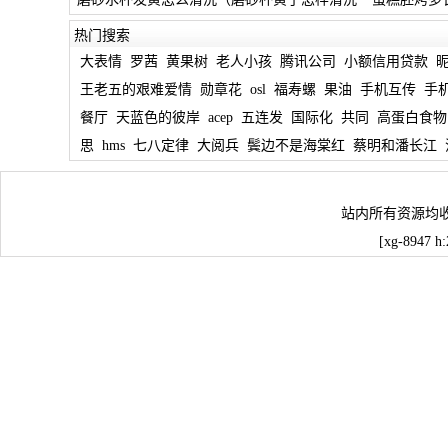
热门搜索
大表情
罗茜
黄果树
老人小孩
腾讯公司
小额信用贷款
王老五的艰难爱情
勋章花
osl
福寿螺
果油
手机互传
手
餐厅
天蓝色的彼岸
acep
五连发
国际化
共同
高蛋白食物
思
hms
七八定律
大阅兵
鬓边不是海棠红
蔡明和潘长江
站内所有资源均
[xg-8947 