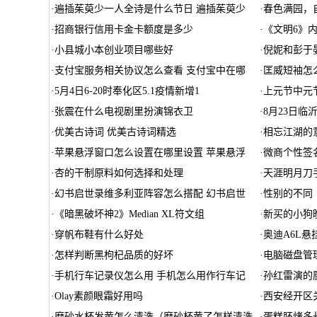
·
遍插茱萸少一人全诗是什么节日 遍插茱萸少
·
春色满园，
·
招商银行信用卡金卡额度是多少
·
《文明6》
·
小县城小本创业项目哪些好
·
倪妮和彭于
·
支付宝服务相关协议怎么查看 支付宝中在哪
·
匡威短袖怎
·
5月4日6-20时奉化区5.1疫情新增1
·
上元节中元
·
张震在什么电视剧里扮演锦衣卫
·
8月23日临
·
优美古诗词 优美古诗词精选
·
相忘江湖的
·
苹果悬浮窗口怎么设置在哪里设置 苹果悬浮
·
微商个性签
·
杏的干制原料如何选择和处理
·
天涯明月刀
·
幻书启世录维多利亚阵容怎么搭配 幻书启世
·
性别的不同
·
《暗黑破坏神2》Median XL符文组
·
新买的小狗
·
穿帆布鞋有什么好处
·
奥迪A6L悬
·
怎样判断黑枸杞品质的好坏
·
电脑磁盘管
·
手机行车记录仪怎么用 手机怎么用作行车记
·
孙红雷演的
·
Olay素颜眼霜好用吗
·
西安经开区
·
磨砂水杯发黄怎么清洗（磨砂杯黄了怎样清洗
·
蛋糕胚烤多