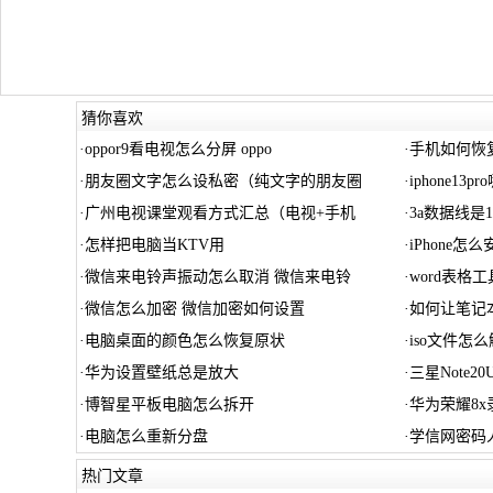
猜你喜欢
·
oppor9看电视怎么分屏 oppo
·
手机如何恢
·
朋友圈文字怎么设私密（纯文字的朋友圈
·
iphone13
·
广州电视课堂观看方式汇总（电视+手机
·
3a数据线是1
·
怎样把电脑当KTV用
·
iPhone
·
微信来电铃声振动怎么取消 微信来电铃
·
word表格
·
微信怎么加密 微信加密如何设置
·
如何让笔记
·
电脑桌面的颜色怎么恢复原状
·
iso文件怎
·
华为设置壁纸总是放大
·
三星Note20U
·
博智星平板电脑怎么拆开
·
华为荣耀8x
·
电脑怎么重新分盘
·
学信网密码
热门文章