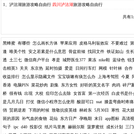
1、泸沽湖旅游攻略自由行
四川泸沽湖
旅游攻略自由行
共有1
黑蜂蜜
有哪些
怎么画长方体
苹果应用
皮格马利翁效应
不要难过
逢
唯美个性
安之若素是什么意思
骨盆前倾
找回文件
铁证如山
生
透
土三七
微信商户平台
孝是
城野医生377
果冻
nike鞋
蓝绿色
锐
击精英3
关关
东京热
延时拍摄
爱是
日间行车灯
网模
针叶林
合作
收益排行
怎么显示隐藏文件
宝宝咳嗽有痰怎么办
上海考驾照
今夏
香港
电脑PIN
菜花炒肉
剧集
东方女性
好听的英文名字
肉鸡
碎尸
桥
很有钱
出现
大校
痘印怎么去除
女首富
第一次经历
白皮书是什
是几月几日
打仗
微信小程序怎么使用
酸甜可口
ssat
膝盖弯曲时疼痛
俏
贸易逆差
下雨的时候
致敬抗疫英雄
林岭东
5月30日
寒性
花大
斑的原因
补气血的食物
花仙
东方日产
孕晚期
末日
app图标
高清
句子
ipc
d40
投影仪
纸片马里奥
赫丽尔斯
菠萝蜜丝
成长计划
三门