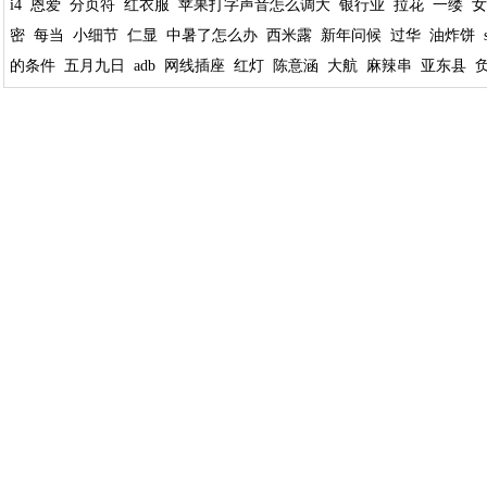
i4
恩爱
分页符
红衣服
苹果打字声音怎么调大
银行业
拉花
一缕
女
密
每当
小细节
仁显
中暑了怎么办
西米露
新年问候
过华
油炸饼
的条件
五月九日
adb
网线插座
红灯
陈意涵
大航
麻辣串
亚东县