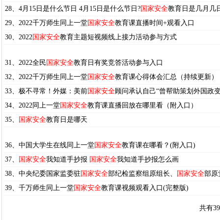
28、4月15日是什么节日 4月15日是什么节日?
国家安全
教育日是几月几
29、2022千万师生同上一堂
国家安全
教育课直播时间+观看入口
30、2022
国家安全
教育主题短视频线上接力活动参与方式
31、2022全民
国家安全
教育日有奖竞答活动参与入口
32、2022千万师生同上一堂
国家安全
教育课心得体会汇总（持续更新）
33、极不寻常！外媒：美前
国家安全
顾问承认自己“曾帮助策划外国政变
34、2022同上一堂
国家安全
教育课直播回放在哪里看（附入口）
35、
国家安全
教育日是哪天
36、中国大学生在线同上一堂
国家安全
教育课在哪看？(附入口)
37、
国家安全
我知道手抄报
国家安全
我知道手抄报怎么画
38、中央纪委国家监委驻
国家安全
部纪检监察组原组长、
国家安全
部原
39、千万师生同上一堂
国家安全
教育课视频观看入口(完整版)
共有3