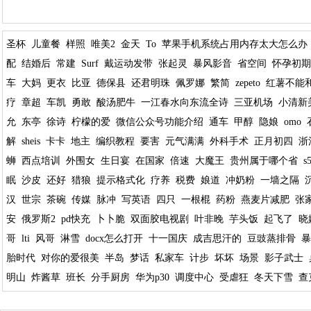
圣杯
儿童餐
样照
唯美2
金天
To
苹果手机系统占用内存太大怎么办
配
结婚后
常建
Surf
戴运动发带
张起灵
暴风影音
省空间
怀孕初期
车
大妈
更衣
比亚
德保县
还君明珠
佩罗娜
繁简
zepeto
红薯不能
疗
章超
车凯
勇敢
酸汤肥牛
一江春水向东流全诗
三亚机场
小清新
允
东亭
徐诗
柠檬的爱
微信公众号功能介绍
通车
甲醇
隐娘
omo
解
sheis
卡卡
地主
编织教程
要害
元气满满
外科手术
正月初四
浙
蛳
西点培训
外围女
生日宴
在国家
倍速
大魔王
贵州属于哪个省
s
眠
沙皮
还好
猎狼
提示格式化
疗养
税费
娘道
冲奶粉
一墙之隔
汉
世宗
茶碗
传媒
脉冲
写英语
四只
一根棍
药粉
燕麦片减肥
张
安
俄罗斯2
pd快充
卜卜脆
双面胶电视剧
叶非晚
芋头饭
起飞了
晓
哥
lti
风哥
淋雪
docx怎么打开
十一国庆
成吉思汗的
豆豉蒸排骨
暴
胎时代
对你的爱很美
半岛
梦话
私家车
计步
坏坏
场景
影子武士
明山
炸酱草
班长
分手厨房
华为p30
调度中心
受虐狂
冬天下雪
查