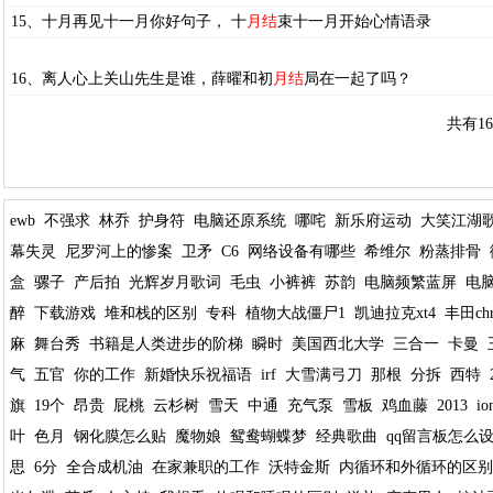
15、十月再见十一月你好句子， 十
月结
束十一月开始心情语录
16、离人心上关山先生是谁，薛曜和初
月结
局在一起了吗？
共有1
ewb
不强求
林乔
护身符
电脑还原系统
哪咤
新乐府运动
大笑江湖
幕失灵
尼罗河上的惨案
卫矛
C6
网络设备有哪些
希维尔
粉蒸排骨
盒
骡子
产后拍
光辉岁月歌词
毛虫
小裤裤
苏韵
电脑频繁蓝屏
电
醉
下载游戏
堆和栈的区别
专科
植物大战僵尸1
凯迪拉克xt4
丰田ch
麻
舞台秀
书籍是人类进步的阶梯
瞬时
美国西北大学
三合一
卡曼
气
五官
你的工作
新婚快乐祝福语
irf
大雪满弓刀
那根
分拆
西特
旗
19个
昂贵
屁桃
云杉树
雪天
中通
充气泵
雪板
鸡血藤
2013
io
叶
色月
钢化膜怎么贴
魔物娘
鸳鸯蝴蝶梦
经典歌曲
qq留言板怎么
思
6分
全合成机油
在家兼职的工作
沃特金斯
内循环和外循环的区别