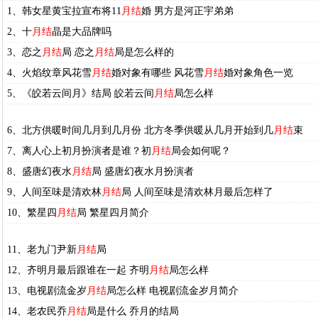
1、韩女星黄宝拉宣布将11
月结
婚 男方是河正宇弟弟
2、十
月结
晶是大品牌吗
3、恋之
月结
局 恋之
月结
局是怎么样的
4、火焰纹章风花雪
月结
婚对象有哪些 风花雪
月结
婚对象角色一览
5、《皎若云间月》结局 皎若云间
月结
局怎么样
6、北方供暖时间几月到几月份 北方冬季供暖从几月开始到几
月结
束
7、离人心上初月扮演者是谁？初
月结
局会如何呢？
8、盛唐幻夜水
月结
局 盛唐幻夜水月扮演者
9、人间至味是清欢林
月结
局 人间至味是清欢林月最后怎样了
10、繁星四
月结
局 繁星四月简介
11、老九门尹新
月结
局
12、齐明月最后跟谁在一起 齐明
月结
局怎么样
13、电视剧流金岁
月结
局怎么样 电视剧流金岁月简介
14、老农民乔
月结
局是什么 乔月的结局