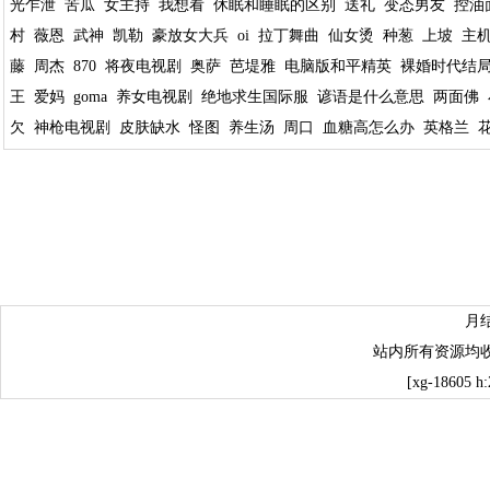
光乍泄
苦瓜
女主持
我想看
休眠和睡眠的区别
送礼
变态男友
控油
村
薇恩
武神
凯勒
豪放女大兵
oi
拉丁舞曲
仙女烫
种葱
上坡
主
藤
周杰
870
将夜电视剧
奥萨
芭堤雅
电脑版和平精英
裸婚时代结
王
爱妈
goma
养女电视剧
绝地求生国际服
谚语是什么意思
两面佛
欠
神枪电视剧
皮肤缺水
怪图
养生汤
周口
血糖高怎么办
英格兰
月
站内所有资源均
[xg-18605 