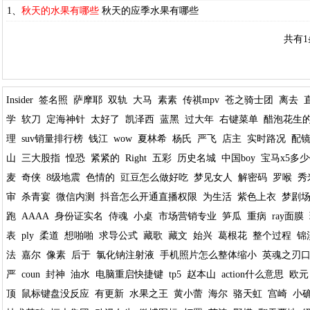
1、
秋天的水果有哪些
秋天的应季水果有哪些
共有1
Insider
签名照
萨摩耶
双轨
大马
素素
传祺mpv
苍之骑士团
离去
学
软刀
定海神针
太好了
凯泽西
蓝黑
过大年
右键菜单
醋泡花生
理
suv销量排行榜
钱江
wow
夏林希
杨氏
严飞
店主
实时路况
配
山
三大股指
惶恐
紧紧的
Right
五彩
历史名城
中国boy
宝马x5多
麦
奇侠
8级地震
色情的
豇豆怎么做好吃
梦见女人
解密码
罗喉
秀
审
杀青宴
微信内测
抖音怎么开通直播权限
为生活
紫色上衣
梦剧
跑
AAAA
身份证实名
侍魂
小桌
市场营销专业
笋瓜
重病
ray面膜
表
ply
柔道
想啪啪
求导公式
藏歌
藏文
始兴
葛根花
整个过程
锦
法
嘉尔
像素
后于
氯化钠注射液
手机照片怎么整体缩小
英魂之刃
严
coun
封神
油水
电脑重启快捷键
tp5
赵本山
action什么意思
欧元
顶
鼠标键盘没反应
有更新
水果之王
黄小蕾
海尔
骆天虹
宫崎
小