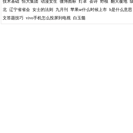
技术基础
恒大集团
动漫女生
微博图标
灯罩
荟诗
野模
翻天覆地
北
辽宁省省会
女士的法则
九月刊
苹果se什么时候上市
h是什么意思
文答题技巧
vivo手机怎么投屏到电视
白玉髓