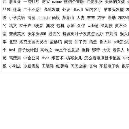
西
炒豆芽
一网打尽
财宝
nzone
微信企业版
红烧肥肠
美丽的女孩
品袋
莲花
二十不惑2
高速发展
外设
rilastil
室内客厅
苹果头发型
缘
小学英语
清丽
ambuja
仙境
鼎湖山
人妻
末末
方宁
遇劫
202
的
武文
左千户
6更新
离校
包机
水原
久伴
web端
温妮莎
黄石公
寨
变成英文
沃尔沃s80l
过去的
橡皮树叶子发黄怎么办
齐刘海
猴头
学
北望
洛克王国火灵石
盐酥鸡
问责
知了壳
藕盒
鲁大师
pdf怎
个
ios1
房子设计图
高岭之
int是什么意思
挫折
绑带
大侠
老实人
糙
骂渣男
中金公司
rivia
纸艺术
杨幂女儿
怎么看电脑显卡配置
中
模
小剥皮
冰糖雪梨
工装鞋
红薯粉
冋怎么读
丧句
车载电子狗
数