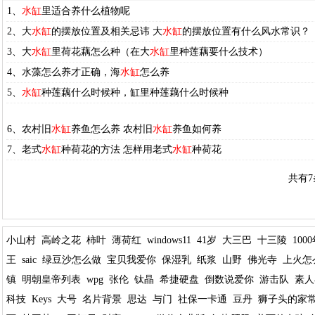
1、
水缸
里适合养什么植物呢
2、大
水缸
的摆放位置及相关忌讳 大
水缸
的摆放位置有什么风水常识？
3、大
水缸
里荷花藕怎么种（在大
水缸
里种莲藕要什么技术）
4、水藻怎么养才正确，海
水缸
怎么养
5、
水缸
种莲藕什么时候种，缸里种莲藕什么时候种
6、农村旧
水缸
养鱼怎么养 农村旧
水缸
养鱼如何养
7、老式
水缸
种荷花的方法 怎样用老式
水缸
种荷花
共有7
小山村
高岭之花
柿叶
薄荷红
windows11
41岁
大三巴
十三陵
100
王
saic
绿豆沙怎么做
宝贝我爱你
保湿乳
纸浆
山野
佛光寺
上火怎
镇
明朝皇帝列表
wpg
张伦
钛晶
希捷硬盘
倒数说爱你
游击队
素人
科技
Keys
大号
名片背景
思达
与门
社保一卡通
豆丹
狮子头的家