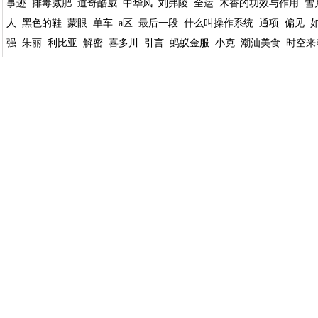
事迹
排毒减肥
道奇酷威
中华风
刘弗陵
全运
木香的功效与作用
雪
人
黑色的鞋
蒙眼
单车
a区
最后一段
什么叫操作系统
通项
偏见
强
朱丽
利比亚
解密
喜多川
引言
蚂蚁金服
小克
潮汕美食
时空来