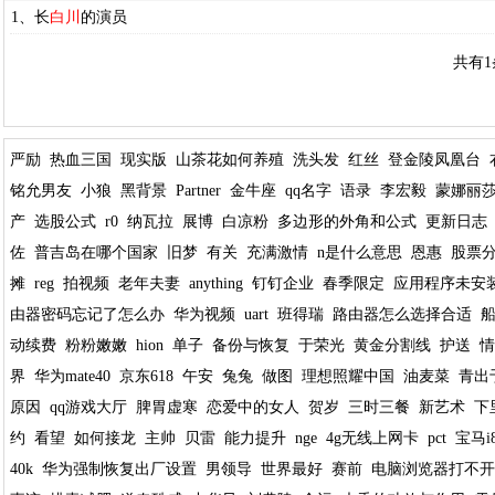
1、长
白川
的演员
共有1
严励
热血三国
现实版
山茶花如何养殖
洗头发
红丝
登金陵凤凰台
铭允男友
小狼
黑背景
Partner
金牛座
qq名字
语录
李宏毅
蒙娜丽
产
选股公式
r0
纳瓦拉
展博
白凉粉
多边形的外角和公式
更新日志
佐
普吉岛在哪个国家
旧梦
有关
充满激情
n是什么意思
恩惠
股票
摊
reg
拍视频
老年夫妻
anything
钉钉企业
春季限定
应用程序未安
由器密码忘记了怎么办
华为视频
uart
班得瑞
路由器怎么选择合适
动续费
粉粉嫩嫩
hion
单子
备份与恢复
于荣光
黄金分割线
护送
情
界
华为mate40
京东618
午安
兔兔
做图
理想照耀中国
油麦菜
青出
原因
qq游戏大厅
脾胃虚寒
恋爱中的女人
贺岁
三时三餐
新艺术
下
约
看望
如何接龙
主帅
贝雷
能力提升
nge
4g无线上网卡
pct
宝马i
40k
华为强制恢复出厂设置
男领导
世界最好
赛前
电脑浏览器打不开