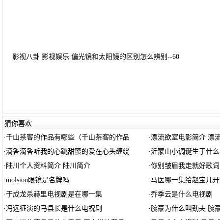
影视八卦 影视娱乐 偏光镜和太阳镜的区别怎么辨别--60
猜你喜欢
·
千山茶客的作品有哪些（千山茶客的作品
·
漂流欲室电影简介 漂
·
滴答滴答听我的心跳甜蜜的爱在心头缠绕
·
沂蒙山小调诞生于什么
·
陆川个人资料简介 陆川简介
·
你别皱眉我走就好歌词
·
molsion眼镜是名牌吗
·
马医哪一集给赵宝儿开
·
于成龙杀赫里电视剧是在哪一集
·
乔季云是什么电视剧
·
冯远征演的马县长是什么电祝剧
·
腕豪为什么叫劲夫 腕