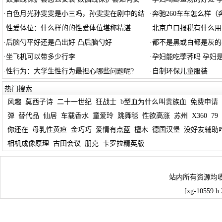
·
白色月光孙雯雯是小三吗，孙雯雯在剧中的结
·
奔驰260车车怎么样（奔
·
性爱体位：什么样的的性爱体位堪称精湛
·
北京户口报税有什么用
·
后脑勺平好还是凸出好 凸后脑勺好
·
都不是黑或白都是灰的
·
坐飞机可以带多少行李
·
孕妇能吃荸荠吗 孕妇
·
性行为：大学生性行为最担心哪些问题呢?
·
自制环保儿童服装
热门搜索
风趣
莫西子诗
二十一世纪
狂战士
b型血为什么叫贵族血
免费申请
弹
替代品
仙居
车载香水
童爱玲
跳舞毯
性欲高涨
苏州
X360
79
你还在
母乳性黄疸
金巧巧
爱情有点蓝
檀木
德国汉堡
没好友辅助
相机成像原理
古田会议
朋克
卡罗拉精英版
站内所有资源均
[xg-10559 