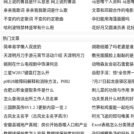
·
网上说的曹县是什么意思 网上说的曹县
·
马思唯个人资料 马思
·
亲亲我歌词 亲亲我我歌词是什么歌
·
文章和邓超合作的电影
·
不变的约定歌词 不变的约定歌曲
·
孕妇能用海藻面膜吗
·
哈利波特禁林竖琴有什么用
·
花好月又圆演员表 花
热门文章
·
简单易学懒人双皮奶
·
胡歌结婚了吗老婆是谁
·
天涯明月刀手游元宵节活动介绍 天涯明月刀
·
敷完面膜脸上黏黏的是
·
姚刚在什么电视剧中饰演何总
·
动物森友会岩石蛋套装
·
三星W2017键盘灯怎么开
·
自慰手淫：惊!全世界
·
p0B28故障码解释和消除方法，P0B2
·
7月27日起龙泉驿区
·
合肥公积金提取条件是什么
·
刺儿菜的功效与作用 
·
怎么查询派出所工作人员名单
·
功夫茶具什么材质的好
·
三国群英传8V1.2.3更新内容一览 2
·
竹笋和鸡蛋能一起吃吗
·
古风女主名字（古风女主名字高冷）
·
时光飞逝的短句唯美 
·
安徽县城地产真相：房价开始吞噬人口和产业
·
Excel表格怎么分类筛
·
数据线保护套怎么安装 数据线保护套如何安
·
孕妇喝鲫鱼汤的好处 