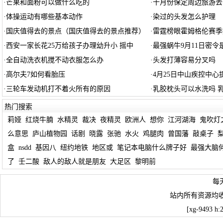
·
芒果和面粉可以做什么吃的
·
十月份保定周边旅游去
·
体操运动有哪些基本动作
·
染过的头发怎么护理
·
国庆值得去的景点（国庆值得去的景点推荐）
·
雷霆榜眼霍姆格伦赛季
·
西安一家长花25万给孩子办理幼升小 摇中
·
最强蜗牛9月11日密令是
·
全自动洗衣机搅不动衣服怎么办
·
头发打薄容易分叉吗
·
高尔夫7如何看胎压
·
4月25日中山疾控中心
·
三轮车发动机打不着火所有的原因
·
乳胶枕头可以水洗吗 
热门搜索
莉娅
红烧牛腩
水精灵
裁决
夜精灵
欧洲人
想你
江河湖海
鬼吹灯
么意思
庐山植物园
话剧
晓露
张驰
水火
鸡腿肉
曾国藩
敲桌子
盒
nsdd
基因八
纽约地铁
地区或
笔记本电脑什么牌子好
最强大脑
了
壬二酸
敌人的敌人就是朋友
大足区
黎明前
每
站内所有资源均
[xg-9493 h