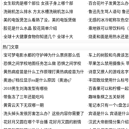
·
女生软肉是哪个部位 女孩子身上哪个部
·
百合花叶子发黄怎么办
·
洗碗机怎么排水 方太水槽洗碗机怎么排
·
鲁迅先生骂人语句 鲁
·
美的电饭煲怎么看熟了没，美的电饭煲做
·
无感的冰冷昵称灰色空
·
胶花是什么水晶 胶花简单介绍
·
乘地铁可以带饮料吗（
·
全球十大健康食物你知道几个 全球十大
·
烧麦和面是用热水还是
热门文章
·
宝可梦电影水都的守护神为什么票房那么低
·
车上的树胶和鸟粪该怎
·
恐惧之间学校地图任务怎么做 恐惧之间学校
·
苹果怎么禁用摄像头 
·
黄热病疫苗是什么工作原理打黄热病疫苗为什
·
诗意又撩人的游戏名字
·
奥迪q7档位显示ea是什么原因（奥迪q7
·
丰田致炫使用什么标号
·
2018男生刘海发型有哪些
·
百香果可以和柠檬一起
·
带鱼冻了三年还能吃吗
·
趣味象棋之五关斩将
·
黄霄云天下无双哪一期
·
笔记本只有一个c盘怎么
·
洗头掉头发很厉害怎么办？这些内容你需要了
·
宾语是什么 宾语是什
·
花好月又圆在哪个平台播 花好月又圆的剧情
·
汉武大帝剧情分集介绍 