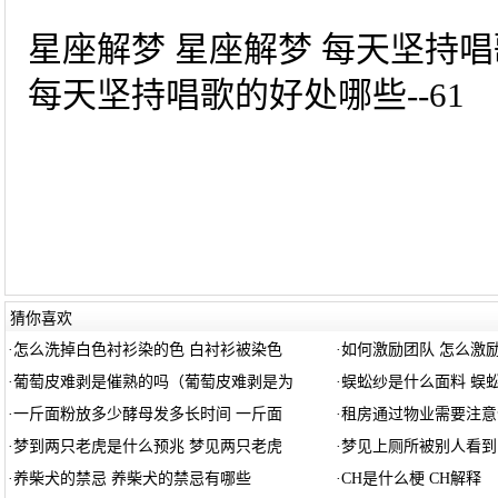
星座解梦 星座解梦 每天坚持
每天坚持唱歌的好处哪些--61
猜你喜欢
·
怎么洗掉白色衬衫染的色 白衬衫被染色
·
如何激励团队 怎么激
·
葡萄皮难剥是催熟的吗（葡萄皮难剥是为
·
蜈蚣纱是什么面料 蜈
·
一斤面粉放多少酵母发多长时间 一斤面
·
租房通过物业需要注意
·
梦到两只老虎是什么预兆 梦见两只老虎
·
梦见上厕所被别人看到
·
养柴犬的禁忌 养柴犬的禁忌有哪些
·
CH是什么梗 CH解释