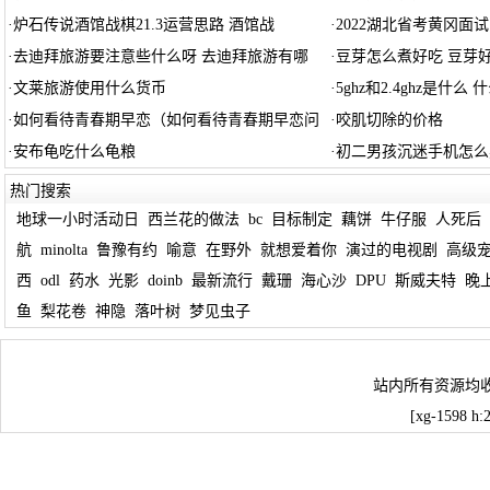
·
炉石传说酒馆战棋21.3运营思路 酒馆战
·
2022湖北省考黄冈面
·
去迪拜旅游要注意些什么呀 去迪拜旅游有哪
·
豆芽怎么煮好吃 豆芽
·
文莱旅游使用什么货币
·
5ghz和2.4ghz是什么 
·
如何看待青春期早恋（如何看待青春期早恋问
·
咬肌切除的价格
·
安布龟吃什么龟粮
·
初二男孩沉迷手机怎么
热门搜索
地球一小时活动日
西兰花的做法
bc
目标制定
藕饼
牛仔服
人死后
航
minolta
鲁豫有约
喻意
在野外
就想爱着你
演过的电视剧
高级
西
odl
药水
光影
doinb
最新流行
戴珊
海心沙
DPU
斯威夫特
晚
鱼
梨花卷
神隐
落叶树
梦见虫子
站内所有资源均
[xg-1598 h