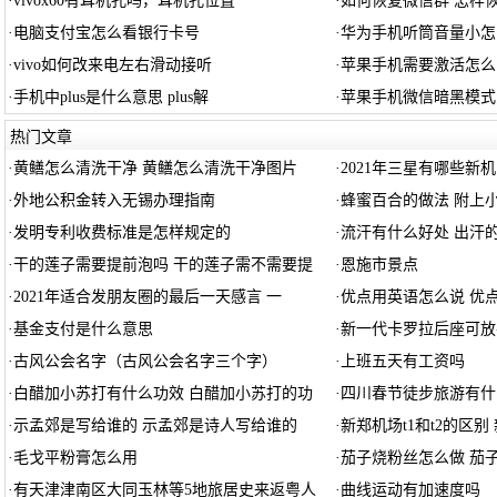
·
vivox60有耳机孔吗，耳机孔位置
·
如何恢复微信群 怎样
·
电脑支付宝怎么看银行卡号
·
华为手机听筒音量小怎
·
vivo如何改来电左右滑动接听
·
苹果手机需要激活怎么
·
手机中plus是什么意思 plus解
·
苹果手机微信暗黑模式
热门文章
·
黄鳝怎么清洗干净 黄鳝怎么清洗干净图片
·
2021年三星有哪些新机
·
外地公积金转入无锡办理指南
·
蜂蜜百合的做法 附上
·
发明专利收费标准是怎样规定的
·
流汗有什么好处 出汗
·
干的莲子需要提前泡吗 干的莲子需不需要提
·
恩施市景点
·
2021年适合发朋友圈的最后一天感言 一
·
优点用英语怎么说 优
·
基金支付是什么意思
·
新一代卡罗拉后座可放
·
古风公会名字（古风公会名字三个字）
·
上班五天有工资吗
·
白醋加小苏打有什么功效 白醋加小苏打的功
·
四川春节徒步旅游有什
·
示孟郊是写给谁的 示孟郊是诗人写给谁的
·
新郑机场t1和t2的区别
·
毛戈平粉膏怎么用
·
茄子烧粉丝怎么做 茄
·
有天津津南区大同玉林等5地旅居史来返粤人
·
曲线运动有加速度吗