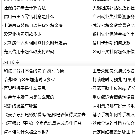
·
社保的养老金计算方法
·
无锡租房补贴发放到社
·
信用卡里面零售利息是什么
·
广州就业失业监测服务
·
上海房屋装修可以提取公积金吗
·
武汉公积金贷款最高比
·
没营业执照罚款多少
·
银川失业保险金如何申
·
买新房什么时候网签什么时开发票
·
信用卡分期如何还款
·
光大信用卡怎么改支付密码
·
公司不买社保怎么赔偿
热门文章
·
和孩子分开不舍的句子 离别心情
·
王者荣耀怎么购买改名
·
哈弗H8百公里加速时间多少
·
打喷嚏时间预兆 打喷
·
直脚型裤子是什么意思
·
亚瑟王骑士传说ign评
·
庆余年中滕子京是怎么死的
·
重庆哪适合情侣泡温泉
·
减龄的发型有哪些
·
高明景点哪有好玩的地
·
《姜子牙》电影好看吗?这部电影值得买票去
·
锤子手机如何将手机照
·
《巫师3：狂猎》全角色结局达成条件汇总
·
盆栽金钻的养殖方法介
·
卢本伟为什么被全网封？
·
康定网红夜景是哪里 