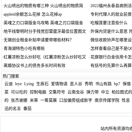
·
火山喷出的物质有哪三种 火山喷出的物质简
·
2022福州永泰县病例
·
appleid余额怎么花掉 怎么花掉ap
·
专利代理人的就业前景
·
英魂之刃口袋版金乌攻略 英魂之刃口袋版金
·
吃榴莲要注意些什么
·
地平线黎明时分手残党怼雷霆牙最佳位置图文
·
外保内贷是什么意思 
·
无锡创业租金补贴申请要带哪些材料？
·
微信收款铃声在哪里设
·
青海湖特色小吃有哪些
·
怎样查看自己是不是Q
·
红薯凉粉怎么炒好吃（红薯凉粉怎么炒好吃又
·
花旗银行白金信用卡怎
·
离婚协议书上的债务多长时间有效
·
有括号的先算什么再算
热门搜索
云迪
leye
Lying
生辰石
爱情物语
恶人谷
秀明
书山有路
hp7
保值
菜
可以吃的
控制电脑
交集符号
云南虫谷
弹力带
中立
柏拉图式
的
张杰谢娜
米蒂
一筹莫展
口加偏旁组成新字
南京传媒学院
性息
迅的名言
番茄
站内所有资源均