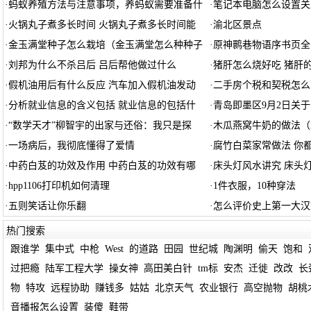
·
蚂蚁养殖方法与注意事项，养蚂蚁需要准备什
·
笔记本电脑怎么设置关
·
火锅丸子煮多长时间 火锅丸子煮多长时间能
·
渝北区景点
·
金玉满堂种子怎么栽培（金玉满堂怎么种种子
·
原神鹮巷物语序书页全
·
刘邦为什么不杀吕后 吕后帮他做过什么
·
猪肝怎么烧好吃 猪肝
·
假机油用后有什么反应 汽车加入假机油发动
·
二手房个税和契税怎么
·
分析就业信息的含义包括 就业信息的包括什
·
青岛即墨区9月2日关
·
“数学天才”柳智宇的出家与还俗：我只是探
·
木瓜燕窝牛奶的做法（
·
一场病后，我彻底懂得了爱情
·
腐竹白菜家常做法 你
·
中药白芨的功效及作用 中药白芨的功效有哪
·
床头灯风水讲究 床头
·
hpp1106打印机如何清理
·
1件衣服，10种穿法
·
五则笑话让你乐翻
·
怎么评价史上第一大汉
热门搜索
跟谁学
集中式
中枪
West
的道路
田园
世纪城
陶渊明
偷天
饱和
过把瘾
陆军工程大学
操女神
高田美白针
tm标
安杰
迁徙
改改
长
物
特攻
远程协助
赚钱多
姑姑
北京天气
农业银行
高空抛物
胡桃
音播报怎么设置
装傻
鞋带