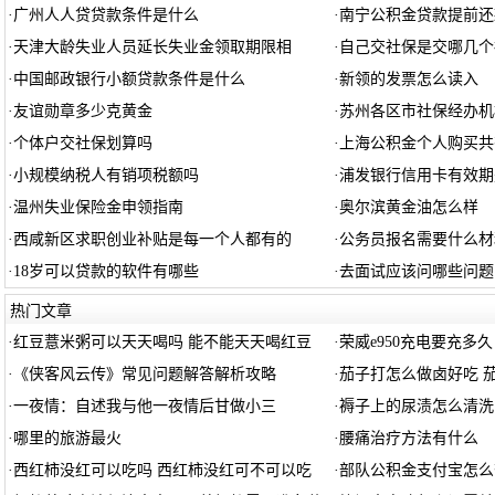
·
广州人人贷贷款条件是什么
·
南宁公积金贷款提前还
·
天津大龄失业人员延长失业金领取期限相
·
自己交社保是交哪几个
·
中国邮政银行小额贷款条件是什么
·
新领的发票怎么读入
·
友谊勋章多少克黄金
·
苏州各区市社保经办机
·
个体户交社保划算吗
·
上海公积金个人购买共
·
小规模纳税人有销项税额吗
·
浦发银行信用卡有效期
·
温州失业保险金申领指南
·
奥尔滨黄金油怎么样
·
西咸新区求职创业补贴是每一个人都有的
·
公务员报名需要什么材
·
18岁可以贷款的软件有哪些
·
去面试应该问哪些问题
热门文章
·
红豆薏米粥可以天天喝吗 能不能天天喝红豆
·
荣威e950充电要充多久
·
《侠客风云传》常见问题解答解析攻略
·
茄子打怎么做卤好吃 
·
一夜情：自述我与他一夜情后甘做小三
·
褥子上的尿渍怎么清洗
·
哪里的旅游最火
·
腰痛治疗方法有什么
·
西红柿没红可以吃吗 西红柿没红可不可以吃
·
部队公积金支付宝怎么