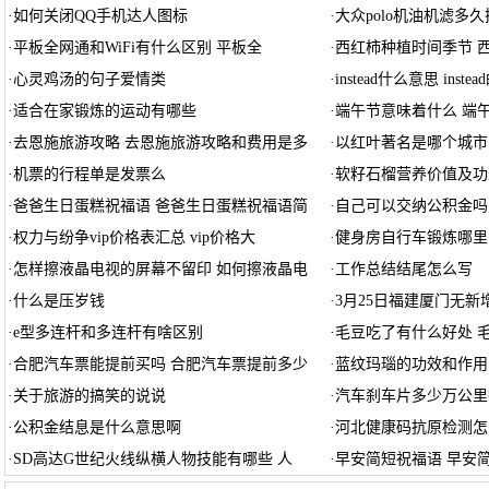
·
如何关闭QQ手机达人图标
·
大众polo机油机滤多
·
平板全网通和WiFi有什么区别 平板全
·
西红柿种植时间季节 
·
心灵鸡汤的句子爱情类
·
instead什么意思 instea
·
适合在家锻炼的运动有哪些
·
端午节意味着什么 端
·
去恩施旅游攻略 去恩施旅游攻略和费用是多
·
以红叶著名是哪个城市
·
机票的行程单是发票么
·
软籽石榴营养价值及功
·
爸爸生日蛋糕祝福语 爸爸生日蛋糕祝福语简
·
自己可以交纳公积金吗
·
权力与纷争vip价格表汇总 vip价格大
·
健身房自行车锻炼哪里
·
怎样擦液晶电视的屏幕不留印 如何擦液晶电
·
工作总结结尾怎么写
·
什么是压岁钱
·
3月25日福建厦门无新
·
e型多连杆和多连杆有啥区别
·
毛豆吃了有什么好处 
·
合肥汽车票能提前买吗 合肥汽车票提前多少
·
蓝纹玛瑙的功效和作用
·
关于旅游的搞笑的说说
·
汽车刹车片多少万公里
·
公积金结息是什么意思啊
·
河北健康码抗原检测怎
·
SD高达G世纪火线纵横人物技能有哪些 人
·
早安简短祝福语 早安