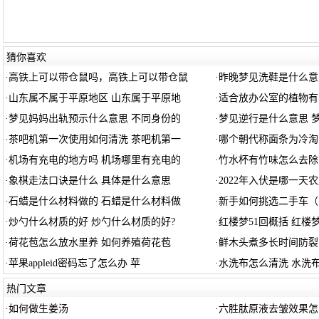
猜你喜欢
·
高铁上可以带仓鼠吗，高铁上可以带仓鼠
·
昨晚梦见洗鞋是什么意
·
山东属不属于平原地区 山东属于平原地
·
适合放办公室的植物有
·
梦见妈妈出轨预示什么意思 不同身份的
·
梦见逆行是什么意思 
·
茶吧机第一次使用如何清洗 茶吧机第一
·
哪个朝代称面条为冷淘
·
机场有充电的地方吗 机场哪里有充电的
·
竹水杯有竹味怎么去除
·
象棋走法口诀是什么 具体是什么意思
·
2022年入伏是哪一天农历
·
石蜡是什么材料做的 石蜡是什么材料做
·
新手如何挑选二手车（
·
炒勺什么材质的好 炒勺什么材质的好?
·
红楼梦51回概括 红楼
·
荷花苞怎么放水里养 如何养殖荷花苞
·
鲜木头煮多长时间防裂
·
苹果appleid密码忘了怎么办 苹
·
水洗布怎么清洗 水洗
热门文章
·
如何做生姜汤
·
六胜肽原液去皱效果怎