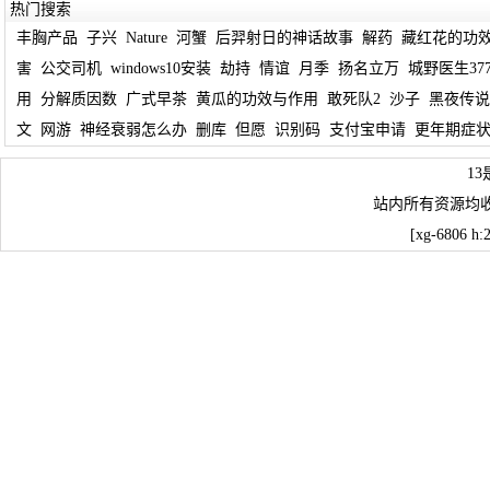
热门搜索
丰胸产品
子兴
Nature
河蟹
后羿射日的神话故事
解药
藏红花的功
害
公交司机
windows10安装
劫持
情谊
月季
扬名立万
城野医生37
用
分解质因数
广式早茶
黄瓜的功效与作用
敢死队2
沙子
黑夜传说
文
网游
神经衰弱怎么办
删库
但愿
识别码
支付宝申请
更年期症
1
站内所有资源均
[xg-6806 h