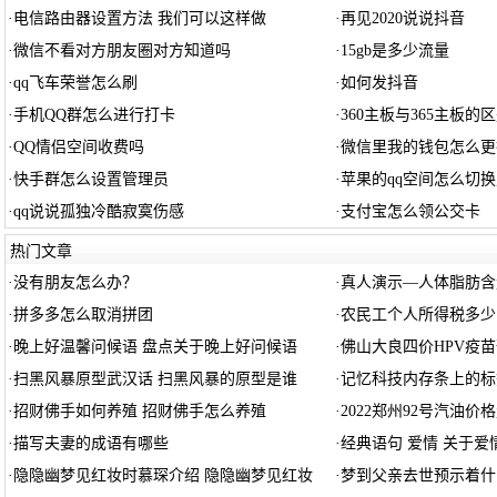
·
电信路由器设置方法 我们可以这样做
·
再见2020说说抖音
·
微信不看对方朋友圈对方知道吗
·
15gb是多少流量
·
qq飞车荣誉怎么刷
·
如何发抖音
·
手机QQ群怎么进行打卡
·
360主板与365主板的
·
QQ情侣空间收费吗
·
微信里我的钱包怎么更
·
快手群怎么设置管理员
·
苹果的qq空间怎么切
·
qq说说孤独冷酷寂寞伤感
·
支付宝怎么领公交卡
热门文章
·
没有朋友怎么办？
·
真人演示—人体脂肪含
·
拼多多怎么取消拼团
·
农民工个人所得税多少
·
晚上好温馨问候语 盘点关于晚上好问候语
·
佛山大良四价HPV疫苗
·
扫黑风暴原型武汉话 扫黑风暴的原型是谁
·
记忆科技内存条上的标
·
招财佛手如何养殖 招财佛手怎么养殖
·
2022郑州92号汽油
·
描写夫妻的成语有哪些
·
经典语句 爱情 关于爱
·
隐隐幽梦见红妆时慕琛介绍 隐隐幽梦见红妆
·
梦到父亲去世预示着什