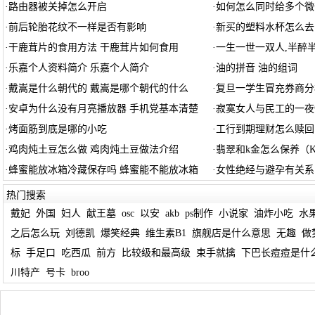
·
路由器被关掉怎么开启
·
如何怎么同时给多个微
·
前后轮胎花纹不一样是否有影响
·
新买的塑料水杯怎么去
·
干鹿茸片的食用方法 干鹿茸片如何食用
·
一生一世一双人,半醉
·
乐嘉个人资料简介 乐嘉个人简介
·
油的拼音 油的组词
·
戴嵩是什么朝代的 戴嵩是哪个朝代的什么
·
复旦一学生冒充券商分
·
安卓为什么没有月亮播放器 手机党基本清楚
·
寂寞女人与民工的一夜
·
烤面筋到底是哪的小吃
·
工行到期理财怎么赎回
·
鸡肉炖土豆怎么做 鸡肉炖土豆做法介绍
·
翡翠和k金怎么保养（
·
蜂蜜能放冰箱冷藏保存吗 蜂蜜能不能放冰箱
·
女性绝经与避孕有关系
热门搜索
戴妃
外国
妇人
献王墓
osc
以安
akb
ps制作
小说家
油炸小吃
水
之后怎么玩
刘德凯
爆笑经典
维生素B1
旗舰店是什么意思
无趣
做
标
手足口
吃西瓜
前方
比较级和最高级
束手就擒
下巴长痘痘是什
川特产
号卡
broo