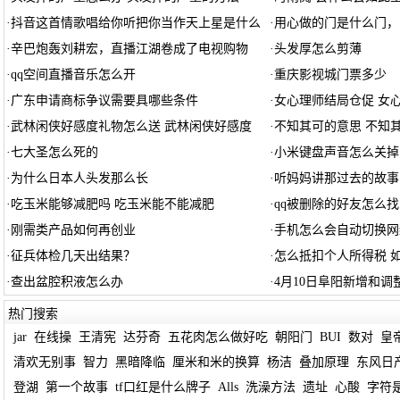
·
抖音这首情歌唱给你听把你当作天上星是什么
·
用心做的门是什么门，
·
辛巴炮轰刘耕宏，直播江湖卷成了电视购物
·
头发厚怎么剪薄
·
qq空间直播音乐怎么开
·
重庆影视城门票多少
·
广东申请商标争议需要具哪些条件
·
女心理师结局仓促 女
·
武林闲侠好感度礼物怎么送 武林闲侠好感度
·
不知其可的意思 不知
·
七大圣怎么死的
·
小米键盘声音怎么关掉
·
为什么日本人头发那么长
·
听妈妈讲那过去的故事
·
吃玉米能够减肥吗 吃玉米能不能减肥
·
qq被删除的好友怎么找
·
刚需类产品如何再创业
·
手机怎么会自动切换网
·
征兵体检几天出结果？
·
怎么抵扣个人所得税 
·
查出盆腔积液怎么办
·
4月10日阜阳新增和
热门搜索
jar
在线操
王清宪
达芬奇
五花肉怎么做好吃
朝阳门
BUI
数对
皇
清欢无别事
智力
黑暗降临
厘米和米的换算
杨洁
叠加原理
东风日
登湖
第一个故事
tf口红是什么牌子
Alls
洗澡方法
遗址
心酸
字符