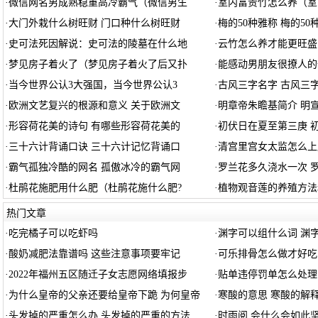
·
微信网名男成熟稳重高冷霸气（微信男生
·
室内富贵竹怎么养（室
·
大门外栽什么树旺财 门口种什么树旺财
·
梅的50种雅称 梅的5
·
史可法死因解说：史可法的陵墓在什么地
·
云竹怎么养才能更旺盛
·
梦见房子着火了（梦见房子着火了后又扑
·
能感动男朋友很撩人的
·
当今世界公认3大强国，当今世界公认3
·
古风三字名字 古风三
·
欧洲文艺复兴的根源和意义 关于欧洲文
·
明章帝朱瞻基简介 明
·
形容荷花美的诗句 有哪些形容荷花美的
·
初伏日在夏至第三庚 
·
三十六计背诵口诀 三十六计记忆背诵口
·
清宫里宫女太监怎么上
·
霸气孤独冷酷的网名 孤傲冰冷的霸气网
·
罗兰花多久浇水一次 
·
杜鹃花施肥用什么肥（杜鹃花施什么肥?
·
植物观音莲的养殖方法
热门文章
·
吃完橘子可以吃虾吗
·
渊字可以组什么词 渊
·
酸奶减肥法靠谱吗 这些注意事项要牢记
·
可乐排骨怎么做才好吃
·
2022年福州五区随迁子女志愿网络填报步
·
贴单违停罚单怎么处理
·
为什么皇帝的父亲还要给皇帝下跪 为何皇帝
·
寒酸的意思 寒酸的解
·
头发掉的严重怎么办 头发掉的严重的方法
·
时雨阅 会什么会如此