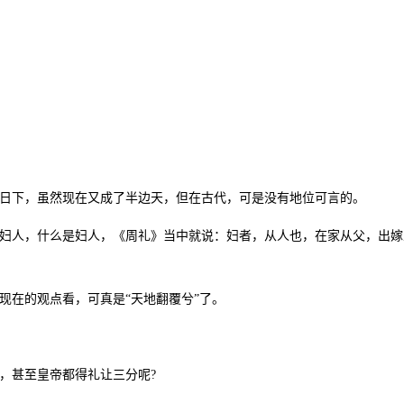
下，虽然现在又成了半边天，但在古代，可是没有地位可言的。
人，什么是妇人，《周礼》当中就说：妇者，从人也，在家从父，出嫁
在的观点看，可真是“天地翻覆兮”了。
甚至皇帝都得礼让三分呢?