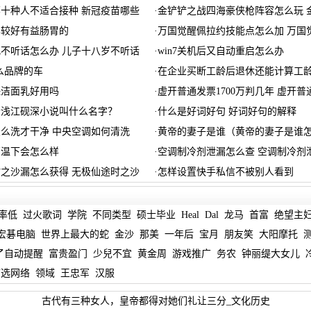
十种人不适合接种 新冠疫苗哪些
·
金铲铲之战四海豪侠枪阵容怎么玩 
比较好有益肠胃的
·
万国觉醒佩拉约技能点怎么加 万国
不听话怎么办 儿子十八岁不听话
·
win7关机后又自动重启怎么办
么品牌的车
·
在企业买断工龄后退休还能计算工龄
珠洁面乳好用吗
·
虚开普通发票1700万判几年 虚开普
清浅江砚深小说叫什么名字？
·
什么是好词好句 好词好句的解释
么洗才干净 中央空调如何清洗
·
黄帝的妻子是谁（黄帝的妻子是谁
高温下会怎么样
·
空调制冷剂泄漏怎么查 空调制冷剂
之沙漏怎么获得 无极仙途时之沙
·
怎样设置快手私信不被别人看到
率低
过火歌词
学院
不同类型
硕士毕业
Heal
Dal
龙马
首富
绝望主
宏碁电脑
世界上最大的蛇
金沙
那美
一年后
宝月
朋友笑
大阳摩托
了自动提醒
富贵盈门
少兒不宜
黄金周
游戏推广
务农
钟丽缇大女儿
首选网络
领域
王忠军
汉服
古代有三种女人，皇帝都得对她们礼让三分_文化历史