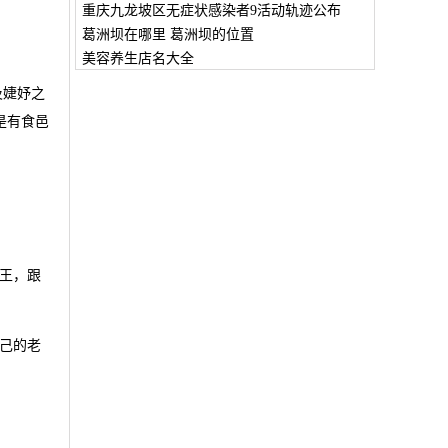
重庆九龙坡区无症状感染者9活动轨迹公布
葛洲坝在哪里 葛洲坝的位置
美容养生店名大全
及婕妤之
是有食邑
王，跟
己的老