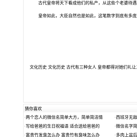
古代皇帝将天下看成他们的私产，从这些个老婆待遇上
皇帝如此，大臣自然也是如此，这笔数字到底有多庞大
文化历史 文化历史 古代有三种女人 皇帝都得对她们礼让
猜你喜欢
·
两个恋人的微信名简单大方，简单简洁情
·
西班牙无
·
写给爸爸的生日祝福语 适合送给爸爸的
·
微信名字简
·
富贵竹发臭怎么办 富贵竹有臭味怎么办
·
多肉上盆后