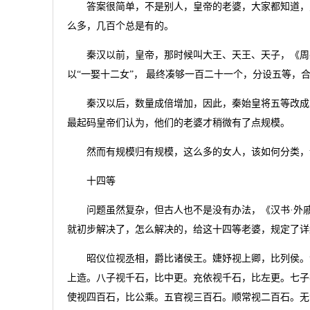
答案很简单，不是别人，皇帝的老婆，大家都知道，皇
么多，几百个总是有的。
秦汉以前，皇帝，那时候叫大王、天王、天子，《周礼
以“一娶十二女”， 最终凑够一百二十一个，分设五等
秦汉以后，数量成倍增加，因此，秦始皇将五等改成八
最起码皇帝们认为，他们的老婆才稍微有了点规模。
然而有规模归有规模，这么多的女人，该如何分类，该
十四等
问题虽然复杂，但古人也不是没有办法，《汉书·外戚
就初步解决了，怎么解决的，给这十四等老婆，规定了详
昭仪位视丞相，爵比诸侯王。婕妤视上卿，比列侯。濩
上造。八子视千石，比中更。充依视千石，比左更。七子
使视四百石，比公乘。五官视三百石。顺常视二百石。无