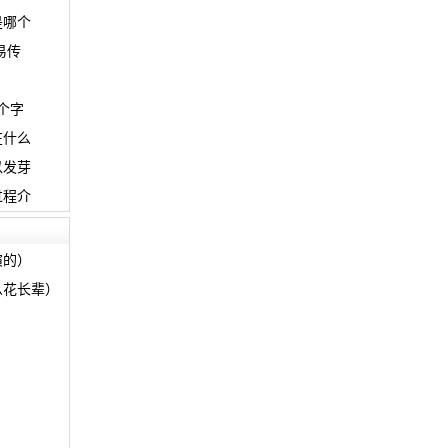
是哪个
易传
个字
在什么
以发芽
过程介
演的）
么花长辈）