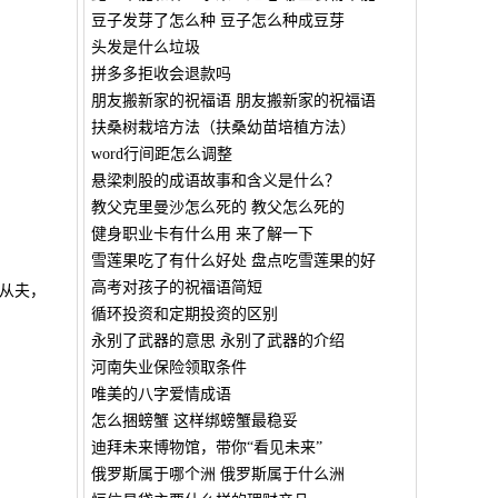
豆子发芽了怎么种 豆子怎么种成豆芽
头发是什么垃圾
拼多多拒收会退款吗
朋友搬新家的祝福语 朋友搬新家的祝福语
扶桑树栽培方法（扶桑幼苗培植方法）
word行间距怎么调整
悬梁刺股的成语故事和含义是什么？
教父克里曼沙怎么死的 教父怎么死的
健身职业卡有什么用 来了解一下
雪莲果吃了有什么好处 盘点吃雪莲果的好
高考对孩子的祝福语简短
从夫，
循环投资和定期投资的区别
永别了武器的意思 永别了武器的介绍
河南失业保险领取条件
唯美的八字爱情成语
怎么捆螃蟹 这样绑螃蟹最稳妥
迪拜未来博物馆，带你“看见未来”
俄罗斯属于哪个洲 俄罗斯属于什么洲