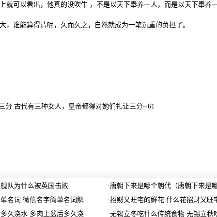
就可以看出，他真的没吹牛 ，不是以天下奉养一人，而是以天下奉养
，谁能算得清呢，久而久之，自然就成为一笔沉重的负担了。
三分 古代有三种女人，皇帝都得对她们礼让三分--61
敌舰队为什么被英国击败
·
唐朝下来是哪个朝代（唐朝下来是
单名词 微信名字简单名词解
·
招财又旺宅的鲜花 什么花招财又旺
多久浇水 多肉上盆后多久浇
·
无锡立冬吃什么传统食物 无锡立秋