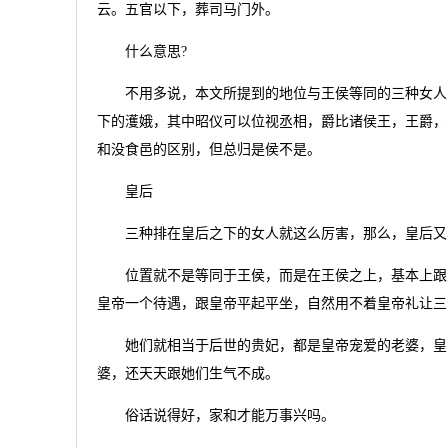
云。五官以下，葬司马门外。
什么意思?
不用多说，本文所提到的地位与王侯等同的三种女人 
下的濩娥，其中昭仪可以位视丞相，爵比诸侯王，王爵，
和没食邑的区别，但总归是侯不是。
皇后
三种排在皇后之下的女人就这么厉害，那么，皇后又享
位置就不是等同于王侯，而是在王侯之上，基本上跟皇
皇帝一个待遇，跟皇帝平起平坐，自然用不着皇帝礼让三
她们就相当于后世的贵妃，都是皇帝宠爱的老婆，皇帝
婆，还天天跟她们生气不成。
俗话说得好，家和才能万事兴吗。