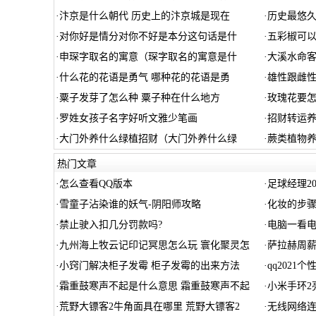
·
汴京是什么朝代 历史上的汴京城是现在
·
历史最悠
·
对你好是情分对你不好是本分这句话是什
·
五彩椒可以
·
申琛字取名的寓意（琛字取名的寓意是什
·
大溪水命
·
什么花的花语是勇气 哪种花的花语是勇
·
雄性跟雌性
·
粟子发芽了怎么种 粟子种在什么地方
·
玫瑰花要
·
罗姓女孩子名字好听文雅少笔画
·
招财转运
·
大门外养什么绿植招财（大门外养什么绿
·
蕨类植物
热门文章
·
怎么查看QQ版本
·
足球经理2
·
雪童子沾染谁的妖气-阴阳师攻略
·
化妆的步
·
禁止驶入扣几分罚款吗?
·
电脑一看
·
九州海上牧云记印记冥思怎么玩 寰化聚灵怎
·
萨拉赫周薪
·
小窍门解决柜子发霉 柜子发霉的出来方法
·
qq2021个
·
霜重鼓寒声不起是什么意思 霜重鼓寒声不起
·
小米手环2
·
荒野大镖客2牛角面具在哪里 荒野大镖客2
·
无线网络连