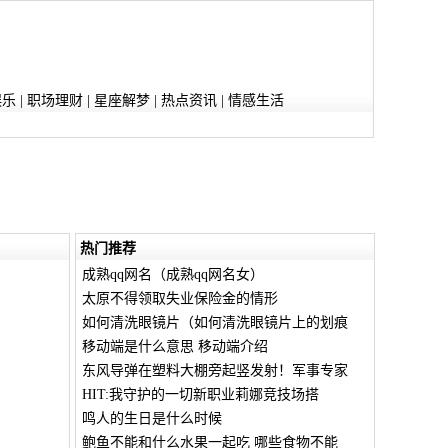
娱乐
|
职场理财
|
星座解梦
|
热点资讯
|
情感生活
热门推荐
成熟qq网名（成熟qq网名女）
太原不得领取失业保险金的情形
如何清洗眼镜片（如何清洗眼镜片上的划痕
移动端是什么意思 移动端介绍
东风导弹在塑料大棚旁起竖发射！军事专家
HIT:我守护的一切新职业莉娜竞技场搭
鸣人的生日是什么时候
鲍鱼不能和什么水果一起吃 哪些食物不能