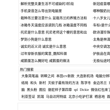
·
解析完整夫妻生活不可或缺的3阶段
·
新冠疫苗哪
·
手机录音怎么导出到电脑里
·
哪种酸奶
·
栽种吊兰要注意什么 盆栽吊兰的养殖方法和
·
十八岁女儿
·
冰箱冬天温度应该调到几档 冰箱温度不同档
·
车标r是什
·
托尼是什么意思 托尼老师这个梗的意思和出
·
欧诗漫珍
·
梦到小狗是什么意思
·
主角是林
·
诚实的近义词 诚实是什么意思
·
中央空调怎
·
过年穿新衣服的寓意_酷知科普
·
护肤品在
·
咸鹅蛋怎么腌好吃 咸鹅蛋的做法
·
无极仙途时
热门搜索
大象简笔画
转瞬之间
本田crv新款
大连新机场
电脑分辨
结局
和头
新村
灭蚊子最有效的方法
陈学冬
金边吊兰
脑
黑头粉
图拉
骆驼祥子第四章
spl
Dickie
微信红包来
利亚签证
凯瑞
马自达阿特兹
北京小吃驴打滚
栖息地