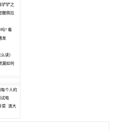
金铲铲之
觉醒佩拉
吗? 看
通发
怎么读）
泄漏如何
妇每个人的
测试电
冷菜
澳大