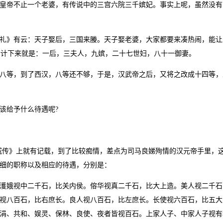
帝不止一个老婆，有传说中的三宫六院三千嫔妃。事实上呢，虽然没有
》有云：天子娶后，三国来媵。天子娶老婆，大家都要来凑热闹，能让
，合计下来就是：一后，三夫人，九嫔，二十七世妇，八十一御妻。
等，到了西汉，八等还不够，于是，汉武帝之后，又将之改成十四等，
给予什么待遇呢?
传》上就有记载，到了比较痴情，差点为司马良娣殉情的汉元帝手里，
细的职称以及相应的待遇，分别是：
娥视中二千石，比关内侯。傛华视真二千石，比大上造。美人视二千石
视八百石，比右庶长。良人视八百石，比左庶长。长使视六百石，比五大
涓、共和、娱灵、保林、良使、夜者皆视百石。上家人子、中家人子视有