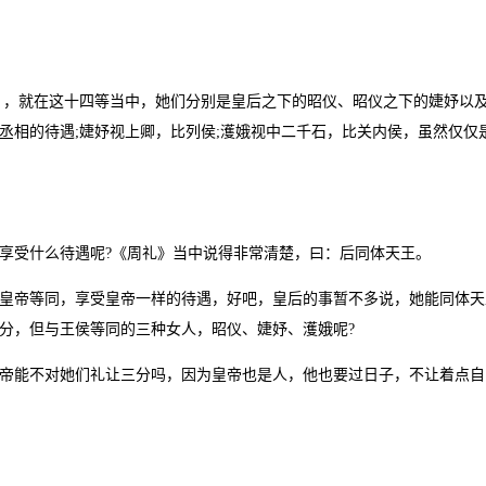
，就在这十四等当中，她们分别是皇后之下的昭仪、昭仪之下的婕妤以
丞相的待遇;婕妤视上卿，比列侯;濩娥视中二千石，比关内侯，虽然仅仅
受什么待遇呢?《周礼》当中说得非常清楚，曰：后同体天王。
帝等同，享受皇帝一样的待遇，好吧，皇后的事暂不多说，她能同体天
分，但与王侯等同的三种女人，昭仪、婕妤、濩娥呢?
能不对她们礼让三分吗，因为皇帝也是人，他也要过日子，不让着点自