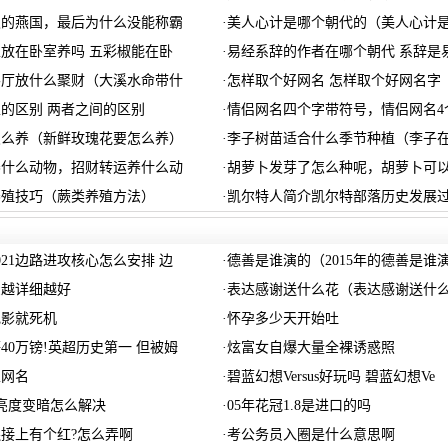
久的燕国，最后为什么没能称霸
·
美人心计是哪个朝代的（美人心计
放在卧室养吗 五彩椒能在卧
·
易经系辞的作者在哪个朝代 系辞是
客厅放什么聚财（大溪水命带什
·
怎样取个好网名 怎样取个好网名字
的区别 两者之间的区别
·
情侣网名四个字带符号，情侣网名4
怎么养（新鲜玫瑰花要怎么养）
·
李子树苗适合什么季节种植（李子
养什么动物，招财转运养什么动
·
胡萝卜发芽了怎么种呢，胡萝卜可
养殖技巧（蕨类养殖方法）
·
凯尔特人简介凯尔特部落历史发展
021边路进攻核心怎么安排 边
·
德善是谁演的（2015年的德善是谁
骤越详细越好
·
表达感谢送什么花（表达感谢送什
电影就死机
·
怀孕多少天开始吐
40万镑!英超历史第一 但被姆
·
炫富女自爆大量全裸诱惑照
性网名
·
碧蓝幻想Versus好玩吗 碧蓝幻想Ve
亮度变暗怎么解决
·
05年花冠1.8是进口的吗
接上有个红?怎么弄啊
·
考公务员入圈是什么意思啊