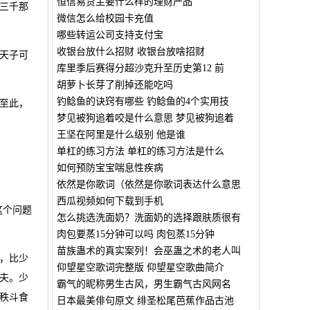
恒信易贷主要什么样的理财产品
三千那
微信怎么给校园卡充值
哪些转运公司支持支付宝
收银台放什么招财 收银台放啥招财
天子可
库里季后赛得分超沙克升至历史第12 前
胡萝卜长芽了削掉还能吃吗
钓鲶鱼的诀窍有哪些 钓鲶鱼的4个实用技
至此，
梦见被狗追着咬是什么意思 梦见被狗追着
王坚在阿里是什么级别 他是谁
单杠的练习方法 单杠的练习方法是什么
如何预防宝宝喘息性疾病
依然是你歌词（依然是你歌词表达什么意思
西瓜视频如何下载到手机
这个问题
怎么挑选洗面奶？洗面奶的选择跟肤质很有
肉包要蒸15分钟可以吗 肉包蒸15分钟
苗族蛊术的真实案列！会巫蛊之术的老人叫
，比少
仰望星空歌词完整版 仰望星空歌曲简介
夫。少
霸气的昵称男生古风，男生霸气古风网名
秩斗食
日本最美俳句原文 绯圣松尾芭蕉作品古池