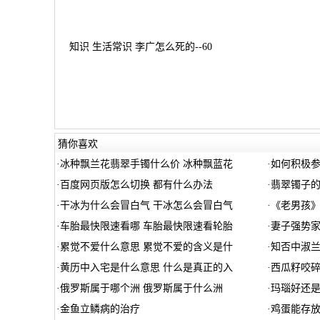
知识 生活常识 李广怎么死的--60
猜你喜欢
·
冰种飘兰花翡翠手镯什么价 冰种飘蓝花
·
如何积极
·
百度网页版怎么切换 都有什么办法
·
翡翠镯子
·
干冰为什么会冒白气 干冰怎么会冒白气
·
《老男孩
·
车胎最快限速看哪 车胎最快限速看轮胎
·
妻子强势
·
累觉不爱什么意思 累觉不爱的含义是什
·
知否中淑
·
黄历中入宅是什么意思 什么是真正的入
·
西瓜籽咬
·
俄罗斯属于哪个洲 俄罗斯属于什么洲
·
玛瑙好还是
·
金鱼立鳞病的治疗
·
鸡蛋能存