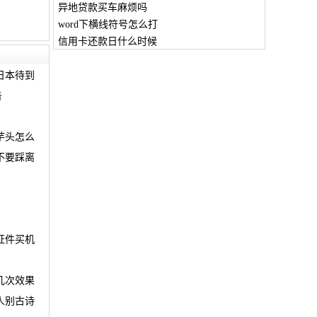
异地贷款买车麻烦吗
word下横线符号怎么打
信用卡还款日什么时候
日本待到
告
芋头怎么
不要踩离
证件买机
几次效果
人别古诗