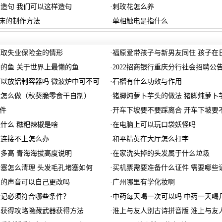
造句 我们可以这样造句
·
刺玫花怎么养
-床的制作方法
·
单相触电是指什么
领取失业保险金的情形
·
福原爱带孩子与新男友同住 孩子在
的鱼 关于世界上最懒的鱼
·
2022招商银行重庆分行社会招聘公
以放铝制容器吗 微波炉中可不可
·
石榴有什么功效与作用
脆怎么做（秋葵脆零食干自制）
·
猪脚炖萝卜芋头的做法 猪脚炖萝卜
软件
·
开车下坡要不要踩离合 开车下坡要
什么 糍粑辣椒是啥
·
在电脑上可以玩口袋妖怪吗
带连接不上怎么办
·
和平精英在大厅怎么打字
多高 青海海拔高度说明
·
在家洗头掉的头发属于什么垃圾
塞怎么清理 头发毛孔堵塞如何
·
买机票需要准备什么证件 需要哪些
息的声音可以自己更改吗
·
广州哪里有学化妆啊
登记必须符合哪些条件？
·
中药每天喝一次可以吗 中药一天喝
剑获得攻略隐藏武器获得方法
·
淮上与友人别古诗拼音版 淮上与友