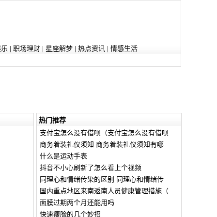
娱乐
|
职场理财
|
星座解梦
|
热点资讯
|
情感生活
热门推荐
支付宝怎么没有借呗（支付宝怎么没有借呗
商务着装礼仪须知 商务着装礼仪须知有哪
什么是运动手表
抖音不小心刷新了怎么看上个视频
同理心和情绪传染的区别 同理心和情绪传
国内重点地区来南返南人员健康管理措施（
面膜过期两个月还能用吗
快速瘦脸的几个妙招