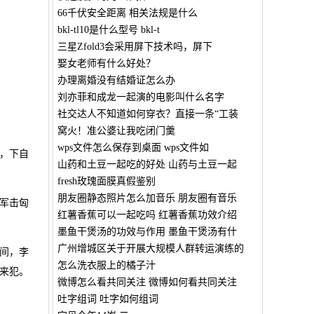
66千伏安全距离 相关法规是什么
bkl-tl10是什么型号 bkl-t
三星Zfold3会采用屏下技术吗，屏下
娶女老师有什么好处？
办理离婚没有结婚证怎么办
刘亦菲和成龙一起演的电影叫什么名字
社交达人不知道如何穿衣？直接一条“工装
窝火！准公婆让我吃闭门羹
wps文件怎么保存到桌面 wps文件如
，下自
山药和土豆一起吃的好处 山药与土豆一起
fresh玫瑰面膜真假鉴别
朋友圈静态照片怎么加音乐 朋友圈有音乐
军击匈
红薯香蕉可以一起吃吗 红薯香蕉功效介绍
墨鱼干煲汤的功效与作用 墨鱼干煲汤有什
广州增城区关于开展大规模人群转运演练的
间，李
怎么洗衣服上的橘子汁
来犯。
微博怎么看共同关注 微博如何看共同关注
吐字组词 吐字如何组词