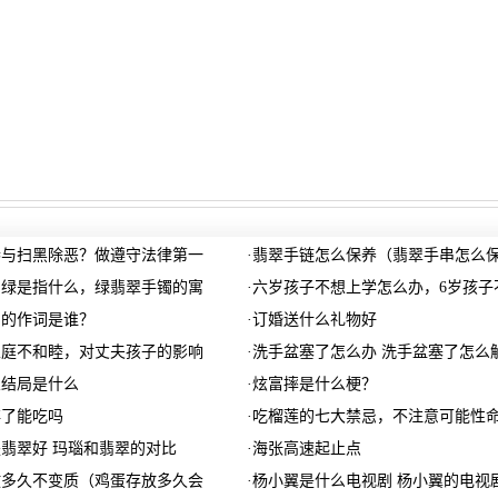
参与扫黑除恶？做遵守法律第一
·
翡翠手链怎么保养（翡翠手串怎么
的绿是指什么，绿翡翠手镯的寓
·
六岁孩子不想上学怎么办，6岁孩子
》的作词是谁？
·
订婚送什么礼物好
家庭不和睦，对丈夫孩子的影响
·
洗手盆塞了怎么办 洗手盆塞了怎么
兰结局是什么
·
炫富摔是什么梗？
碎了能吃吗
·
吃榴莲的七大禁忌，不注意可能性
翡翠好 玛瑙和翡翠的对比
·
海张高速起止点
放多久不变质（鸡蛋存放多久会
·
杨小翼是什么电视剧 杨小翼的电视