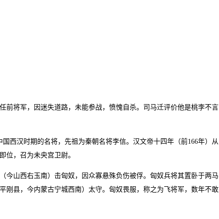
李广任前将军，因迷失道路，未能参战，愤愧自杀。司马迁评价他是桃李不言
中国西汉时期的名将，先祖为秦朝名将李信。汉文帝十四年（前166年）从
即位，召为未央宫卫尉。
雁门（今山西右玉南）击匈奴，因众寡悬殊负伤被俘。匈奴兵将其置卧于两马
平刚县，今内蒙古宁城西南）太守。匈奴畏服，称之为飞将军，数年不敢