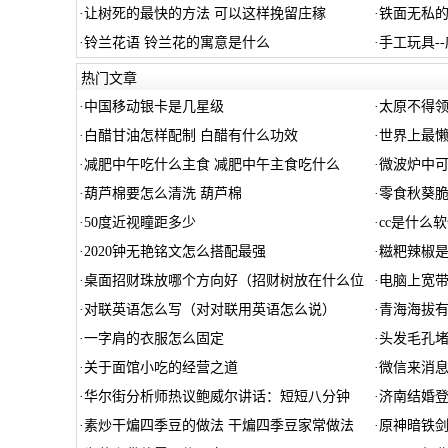
·
让树死的最快的方法 可以这样挽留庄稼
·
铁面无私的
·
铃兰花语 铃兰花的寓意是什么
·
手工玩具-
热门文章
·
中国移动银卡是几星级
·
太原不得
·
白醋甘油怎样配制 白醋有什么功效
·
世界上最懒
·
减肥中午吃什么主食 减肥中午主食吃什么
·
微波炉中可
·
葫芦棉要怎么清洗 葫芦棉
·
零食秋葵
·
50度近视瞳距多少
·
cc是什么
·
2020钟无艳铭文怎么搭配最强
·
糍粑辣椒是
·
桌面招财珠放哪个方向好（招财树放在什么位
·
电脑上宽
·
对联英语怎么写（对对联用英语怎么说）
·
青海海拔有
·
一字肩的衣服怎么固定
·
头发毛孔堵
·
关于面馆小吃的经营之道
·
微信来消
·
华尔街分析师热议鲍威尔讲话：短短八分钟
·
济南结婚
·
素炒干煸四季豆的做法 干煸四季豆家常做法
·
原神暗铁