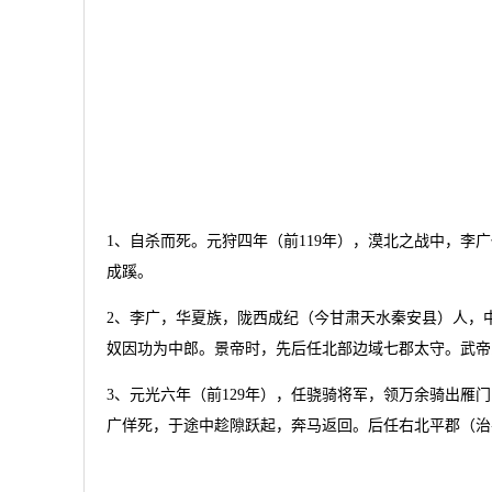
1、自杀而死。元狩四年（前119年），漠北之战中，
成蹊。
2、李广，华夏族，陇西成纪（今甘肃天水秦安县）人，
奴因功为中郎。景帝时，先后任北部边域七郡太守。武帝
3、元光六年（前129年），任骁骑将军，领万余骑出
广佯死，于途中趁隙跃起，奔马返回。后任右北平郡（治