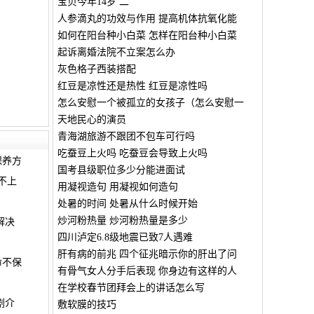
宝贝今年14岁 二
人参滴丸的功效与作用 提高机体抗氧化能
如何在阳台种小白菜 怎样在阳台种小白菜
起诉离婚法院不立案怎么办
灰色格子西装搭配
红豆是凉性还是热性 红豆是凉性吗
怎么安慰一个被孤立的女孩子（怎么安慰一
天地民心的演员
青海湖旅游不跟团不包车可行吗
吃蚕豆上火吗 吃蚕豆会导致上火吗
保养方
国考县级职位多少分能进面试
不上
用凝视造句 用凝视如何造句
处暑的时间 处暑从什么时候开始
炒河粉热量 炒河粉热量是多少
解决
四川泸定6.8级地震已致7人遇难
肝有病的前兆 四个征兆暗示你的肝出了问
命不保
有骨气女人分手后表现 你身边有这样的人
在学校春节团拜会上的讲话怎么写
剧介
敷软膜的技巧