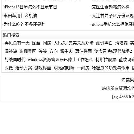
·
iPhone13日历怎么不显示节日
·
艾医生素颜霜怎么样
·
丰田车用什么机油
·
大连甘井子区身份证现
·
为什么吃的不多还是胖
·
iPhone手机怎么拒绝
热门搜索
再见总有一天
妮丝
同房
大码头
完美关系郑琦
颠倒黑白
清洁霜
漏补缺
东栅景区
笑笑
方向
酱牛肉
葱油拌面
使命召唤6现代战争2
的战国时代
windows资源管理器已停止工作怎么
特斯拉股票
蓝纹玛
么做
活动方案
游戏界面
明亮的眼睛
一间房
哈密瓜的功效与作用
海棠果
站内所有资源均
[xg-4866 h