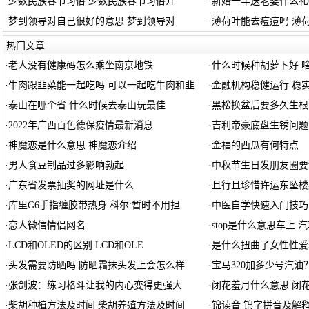
·
少数民族春节习俗 少数民族春节习俗介
·
新婚一年送老婆什么礼
·
梦到领导对自己很好的意思 梦到领导对
·
薄荷叶能去痘痘吗 薄
热门文章
·
老人没有健康码怎么乘坐南京地铁
·
什么时候种胡萝卜好 
·
牛肉跟韭菜能一起吃吗 可以一起吃牛肉和韭
·
金融机构稳健运行 稳
·
泰山在哪个省 什么时候去泰山玩最佳
·
黑松换盆后要多久生根
·
2022年广西百色德保疫情最新消息
·
吉利帝豪底盘生锈问题
·
神魔恋是什么意思 神魔恋介绍
·
金福的西瓜有何特点
·
男人食豆制品过多影响勃起
·
中秋节生日发朋友圈要
·
广东省发票抽奖的网址是什么
·
且行且珍惜许运东坠楼
·
库里G6手指缠胶带热身 科尔:暂时不用担
·
中医自学快速入门技巧
·
恋人微信情侣网名
·
stop是什么意思车上 汽
·
LCD和OLED的区别 LCD和OLE
·
是什么扭曲了女性性爱
·
头发需要防晒吗 防晒霜抹头发上会怎么样
·
宝马320加多少号汽油
·
张剑波：练习格斗让我的内心变得更强大
·
闭花羞月什么意思 闭
·
柴胡种植方法及时间 柴胡养殖方法及时间
·
锦读音 锦字拼音及解