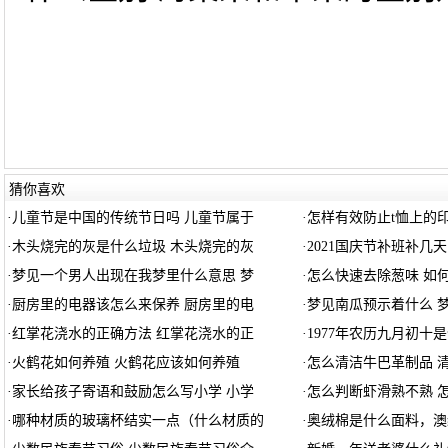
猜你喜欢
·
儿童节是中国的传统节日吗 儿童节属于
·
怎样有效防止t恤上的
·
木头烧完的灰是什么垃圾 木头烧完的灰
·
2021国庆节补班补几天 
·
梦见一个男人出现在我梦里什么意思 梦
·
怎么快速去除葱味 如
·
厨房里的电器该怎么来保养 厨房里的电
·
梦见南瓜预示着什么 
·
红掌花浇水的正确方法 红掌花浇水的正
·
1977年农历九月初十
·
火鹤花如何养殖 火鹤花应该如何养殖
·
怎么清洁牛巴革制品 
·
家长给孩子寄语和鼓励怎么写小学 小学
·
怎么判断虾滑熟不熟 
·
哪种材质的玻璃杯结实一点（什么材质的
·
奥绒棉是什么面料，澳