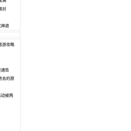
堆满
霸对
武神退
旅游攻略
整通告
进去的原
？
活动被两