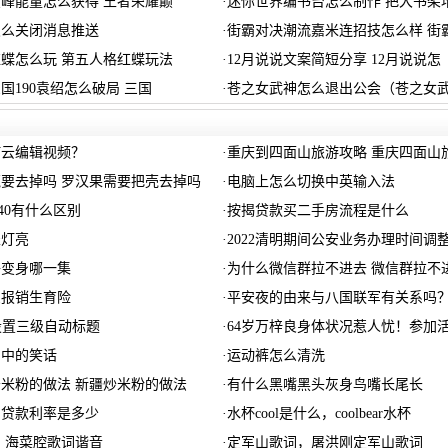
峰能量怎么获得 王者荣耀巅
·
迷你世界编书台怎么制作 把大书架
怎么关闭消息推送
·
街霸对决潮流嘉米连招技怎么样 街
蝶怎么玩 第五人格红蝶玩法
·
12月说说文案简短分享 12月说说怎
国190袁绍怎么破局 三国
·
苍之女武神怎么退出公会（苍之女
何云编辑视频？
·
重庆到四面山旅游攻略 重庆四面山
要去掉吗 罗汉果需要把壳去掉吗
·
电脑上怎么切换中英输入法
和p40有什么区别
·
按揭贷款买二手房流程是什么
表灯亮
·
2022清明期间公安业务办理时间调
子变身哪一集
·
为什么微信群拉不进去 微信群拉不
么报销生育险
·
平安夜的由来与八国联军有关系吗
何设置三级自动标题
·
64岁万梓良身体状况惹人忧！参加
》中的笑话
·
运动裤怎么清洗
米粉的做法 新疆炒米粉的做法
·
有什么黑嘴黑头灰身鸟嘴长尾长
房贷款利率是多少
·
水杯cool是什么，coolbear水杯
 海菜腔歌词谐音
·
定军山歌词，屠洪刚定军山歌词