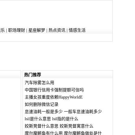
娱乐
|
职场理财
|
星座解梦
|
热点资讯
|
情感生活
热门推荐
汽车除雾怎么用
中国银行信用卡强制提额可信吗
主播女孩重度依赖HappyWorldE
如何删除微信记录
怠速油耗一般是多少 一般车怠速油耗多少
lsil是什么意思 lsil指的是什么
姣斯凳督什么意思 姣斯凳督寓意什么
摩尔魔鳉鱼有什么用 摩尔魔鳉鱼做处是什