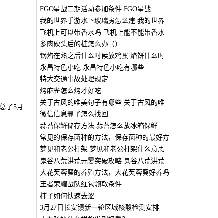
FGO星战二期活动参加条件 FGO星战
我的世界手游水下玻璃房怎么建 我的世界
飞机上可以带香水吗 飞机上能不能带香水
多肉砍头后的桩怎么办（）
锅烙在熟之后什么时候放鸡蛋 烙饼什么时
永昌特色小吃 永昌特色小吃有哪些
特大交通事故处理规定
烤麻雀怎么烤才好吃
关于古风的唯美句子有哪些 关于古风的唯
总了5月
微信信息删了怎么找回
蒜苔保鲜储存方法 蒜苔怎么放冰箱保鲜
常见的保存菌种的方法，保存菌种的最好方
梦见和老公打架 梦见和老公打架什么意思
鬼谷八荒洪荒元婴突破攻略 鬼谷八荒洪荒
大花芙蓉葵的养殖方法，大花芙蓉葵好养吗
王者荣耀战队红包领取条件
柿子如何快速去涩
3月27日长安镇新一轮区域核酸检测安排