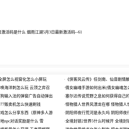
3日激活码是什么 烟雨江湖5月3日最新激活码--61
全屏怎么视窗化怎么小屏玩
·
《侠客风云传》任剑南、仙音剧情
唤海洋刺怎么玩 云顶之弈召
·
倩女幽魂手游如何出米(倩女幽魂怎
搜狗输入法的弹窗广告自动弹出
·
塞尔达传说荒野之息如何获得自己
077贩卖机怎么快速刷钱
·
怪物猎人世界风漂龙在哪 怪物猎人
游戏怎么分享东西（原神多人游
·
阴阳师夜行荒河是永久吗 阴阳师夜
地npc对话奖励是什么 雪
·
全境封锁2世界5什么时候开 全境封