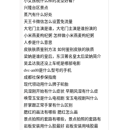
小女孩梳什么样的发型好看？
兴隆台区景点
蒸汽有什么好处
天王卡微信怎么设置免流量
大宅门主演是谁，大宅门主演是谁扮演的
小米燕麦枸杞粥 怎样做小米燕麦枸杞粥
人参是什么意思
皮肤肤质鉴别方法 如何鉴别皮肤的肤质
梁妠是谁的皇后，东汉著名皇太后梁妠简介
吴孟达我还没上车呢是哪部电影
dvc-an00是什么型号的手机
成都社保参保指南
现代领动用什么牌子轮胎
风湿刚开始有什么症状 早期风湿有什么症
唤雪玉宝是什么电视剧 宝玉电视剧叫什么
肝掌跟正常手掌有什么区别
腮红的画法有哪些 腮红怎么画
景点拍照的套路有哪些，景点拍照的套路有
岩板安装用什么胶最好 岩板安装用啥胶最