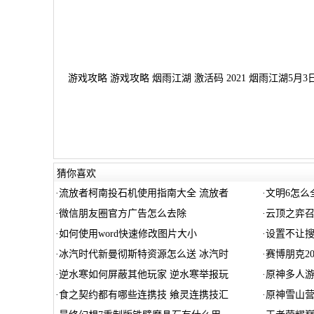
游戏攻略 游戏攻略 烟雨江湖 激活码 2021 烟雨江湖5月
猜你喜欢
·
流放者柯南投石机使用指南大全 流放者
·
文明6怎么
·
微信朋友圈官方广告怎么去除
·
云顶之弈召
·
如何使用word快速修改图片大小
·
设置不让
·
冰汽时代新曼彻斯特资源怎么送 冰汽时
·
赛博朋克2
·
逆水寒如何屏蔽其他玩家 逆水寒举报玩
·
原神多人
·
食之契约都有哪些连携技 飨灵连携技汇
·
原神雪山营