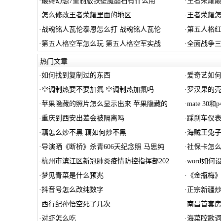
·
最终幻想7重制版铁壁魔晶石有什么用
·
王者荣耀巅
·
怎么修改王者荣耀里面的地区
·
王者荣耀
·
战魂铭人瓦伦泰恩怎么打 战魂铭人瓦伦
·
第五人格红
·
第五人格空军怎么玩 第五人格空军实战
·
全面战争三
热门文章
·
如何找到复制过的东西
·
爱奇艺如
·
空调制热要不要加氟 空调制热加氟吗
·
罗汉果的壳
·
苹果隐藏的照片怎么显示出来 苹果隐藏的
·
mate 30
·
重庆到西安出差会被隔离吗
·
踩刹车仪
·
藕怎么炒不黑 藕如何炒不黑
·
海贼王兔
·
导演晒《断桥》杀青606天纪念照 马思纯
·
社保卡怎
·
杭州市滨江区新冠肺炎疫情防控指挥部202
·
word如
·
梦见青菜是什么预兆
·
《金瓶梅
·
抖音号怎么改纯数字
·
正宗新疆炒
·
西行纪孙悟空死了几次
·
南昌首套
·
对虾怎么吃
·
海菜腔歌词