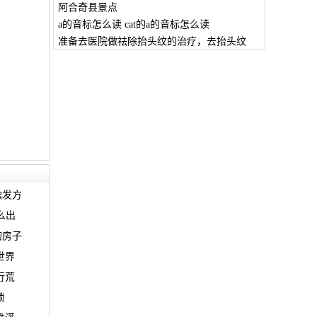
阿合奇县景点
a的音标怎么读 cat的a的音标怎么读
准备去医院做祛除抬头纹的治疗，去抬头纹
触发方
么出
的房子
世界
行荒
锁