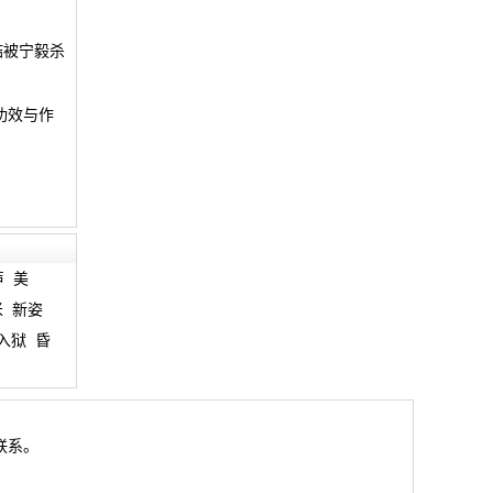
喆被宁毅杀
功效与作
声
美
米
新姿
入狱
昏
联系。