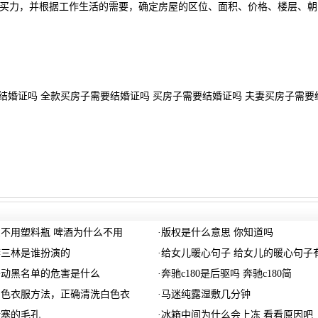
力，并根据工作生活的需要，确定房屋的区位、面积、价格、楼层、朝
要结婚证吗 全款买房子需要结婚证吗 买房子需要结婚证吗 夫妻买房子需要
不用塑料瓶 啤酒为什么不用
·
版权是什么意思 你知道吗
李三林是谁扮演的
·
给女儿暖心句子 给女儿的暖心句子
移动黑名单的危害是什么
·
奔驰c180是后驱吗 奔驰c180简
白色衣服方法，正确清洗白色衣
·
马迷纯露湿敷几分钟
堵塞的毛孔
·
冰箱中间为什么会上冻 看看原因吧