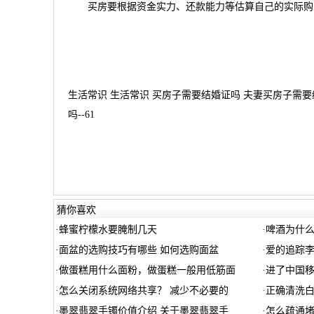
买房要根据资金实力、还款能力等估算自己的实际购买
生活常识 生活常识 买房子需要结婚证吗 夫妻买房子需
吗--61
猜你喜欢
·
蜂蜜柠檬水要腌制几天
·
啤酒为什么
·
面盆的选购技巧有哪些 如何选购面盆
·
爱的追踪
·
做蛋糕用什么面粉，做蛋糕一般用低筋面
·
进了中国
·
怎么关闭系统网络共享？ 减少不必要的
·
正确清洗
·
墨翠翡翠手镯价值介绍 关于墨翠翡翠手
·
怎么疏通