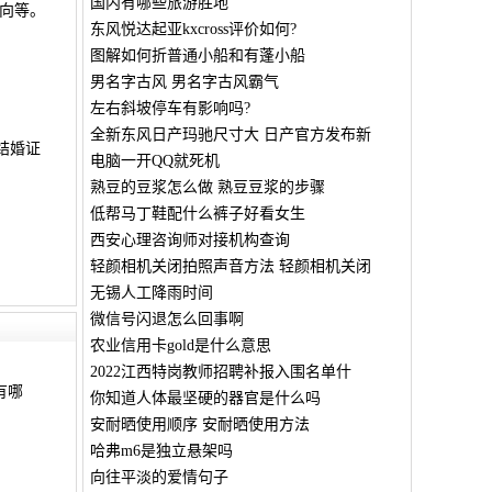
国内有哪些旅游胜地
向等。
东风悦达起亚kxcross评价如何?
图解如何折普通小船和有蓬小船
男名字古风 男名字古风霸气
左右斜坡停车有影响吗?
全新东风日产玛驰尺寸大 日产官方发布新
结婚证
电脑一开QQ就死机
熟豆的豆浆怎么做 熟豆豆浆的步骤
低帮马丁鞋配什么裤子好看女生
西安心理咨询师对接机构查询
轻颜相机关闭拍照声音方法 轻颜相机关闭
无锡人工降雨时间
微信号闪退怎么回事啊
农业信用卡gold是什么意思
2022江西特岗教师招聘补报入围名单什
有哪
你知道人体最坚硬的器官是什么吗
安耐晒使用顺序 安耐晒使用方法
哈弗m6是独立悬架吗
向往平淡的爱情句子