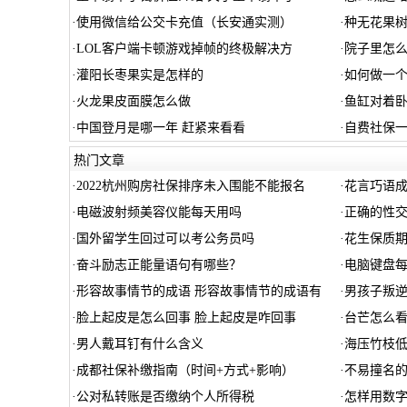
·
使用微信给公交卡充值（长安通实测）
·
种无花果
·
LOL客户端卡顿游戏掉帧的终极解决方
·
院子里怎么
·
灌阳长枣果实是怎样的
·
如何做一个
·
火龙果皮面膜怎么做
·
鱼缸对着卧
·
中国登月是哪一年 赶紧来看看
·
自费社保一
热门文章
·
2022杭州购房社保排序未入围能不能报名
·
花言巧语成
·
电磁波射频美容仪能每天用吗
·
正确的性
·
国外留学生回过可以考公务员吗
·
花生保质期
·
奋斗励志正能量语句有哪些？
·
电脑键盘
·
形容故事情节的成语 形容故事情节的成语有
·
男孩子叛
·
脸上起皮是怎么回事 脸上起皮是咋回事
·
台芒怎么看
·
男人戴耳钉有什么含义
·
海压竹枝低
·
成都社保补缴指南（时间+方式+影响）
·
不易撞名
·
公对私转账是否缴纳个人所得税
·
怎样用数字