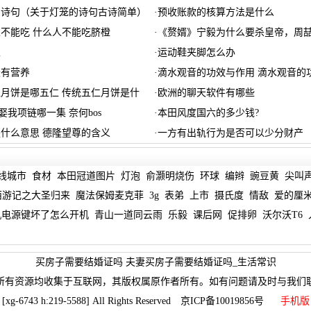
的诗句（关于灯笼的诗句古诗简单）
·
预收账款的核算方法是什么
不能吃 什么人不能吃脐橙
·
《赘婿》宁毅为什么要杀皇帝，周
里
·
运动鞋夹脚怎么办
最有营养
·
滴水观音的功效与作用 滴水观音的
月饼是哪五仁 传统五仁月饼是什
·
欧洲的聊天软件有哪些
要娶我项链哪一集 奈何bos
·
本田风度国六的多少钱?
什么意思 德隆望尊的含义
·
一方有出轨行为是否可以少分财产
线城市
食材
本田冠道图片
灯泡
俞灏明烧伤
环球
编辫
豌豆黄
尖叫
西游记之大圣归来
魔法保姆麦克菲
3g
表弟
上市
摄氏度
情敌
爱的厘
机电源键坏了怎么开机
青山一道同云雨
乐毅
课后网
促排卵
沃尔沃T6
买房子需要结婚证吗 夫妻买房子需要结婚证吗_生活常识
所有资源均收集于互联网，其版权属原作者所有。如有问题请及时与我们
[xg-6743 h:219-5588] All Rights Reserved 京ICP备10019856号
手机版