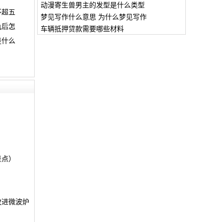
动漫寄生兽男主的发型是什么类型
不超五
梦见写作什么意思 为什么梦见写作
轨后怎
车辆抵押贷款需要哪些材料
是什么
景点）
放进微波炉