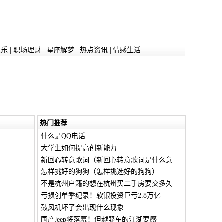
娱乐
|
职场理财
|
星座解梦
|
热点资讯
|
情感生活
热门推荐
什么是QQ电话
大学生如何提高创新能力
新回心转意歌词（新回心转意歌词是什么意
怎样挑好的狗狗（怎样挑选好的狗狗）
不是杭州户籍的想在杭州买二手房要交多久
亏损创单季纪录！软银投资巨亏2.8万亿
鼓风机坏了会出现什么现象
国产Jeep将落幕！但越野车的江湖要感