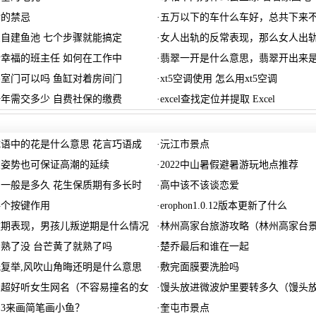
树的禁忌
·
五万以下的车什么车好，总共下来
自建鱼池 七个步骤就能搞定
·
女人出轨的反常表现，那么女人出
幸福的班主任 如何在工作中
·
翡翠一开是什么意思，翡翠开出来
室门可以吗 鱼缸对着房间门
·
xt5空调使用 怎么用xt5空调
年需交多少 自费社保的缴费
·
excel查找定位并提取 Excel
语中的花是什么意思 花言巧语成
·
沅江市景点
交姿势也可保证高潮的延续
·
2022中山暑假避暑游玩地点推荐
一般是多久 花生保质期有多长时
·
高中该不该谈恋爱
每个按键作用
·
erophon1.0.12版本更新了什么
逆期表现，男孩儿叛逆期是什么情况
·
林州高家台旅游攻略（林州高家台
熟了没 台芒黄了就熟了吗
·
楚乔最后和谁在一起
复举,风吹山角晦还明是什么意思
·
敷完面膜要洗脸吗
的超好听女生网名（不容易撞名的女
·
馒头放进微波炉里要转多久（馒头
3来画简笔画小鱼？
·
奎屯市景点