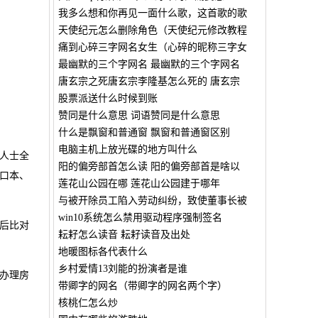
我多么想和你再见一面什么歌，这首歌的歌
天使纪元怎么删除角色（天使纪元修改教程
痛到心碎三字网名女生（心碎的昵称三字女
最幽默的三个字网名 最幽默的三个字网名
唐玄宗之死唐玄宗李隆基怎么死的 唐玄宗
股票派送什么时候到账
赞同是什么意思 词语赞同是什么意思
什么是飘窗和普通窗 飘窗和普通窗区别
电脑主机上放光碟的地方叫什么
人士全
阳的偏旁部首怎么读 阳的偏旁部首是啥以
口本、
莲花山公园在哪 莲花山公园建于哪年
与被开除员工陷入劳动纠纷，致使董事长被
win10系统怎么禁用驱动程序强制签名
后比对
耘耔怎么读音 耘耔读音及出处
地暖图标各代表什么
乡村爱情13刘能的扮演者是谁
办理房
带卿字的网名（带卿字的网名两个字）
核桃仁怎么炒