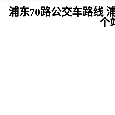
浦东70路公交车路线 
个