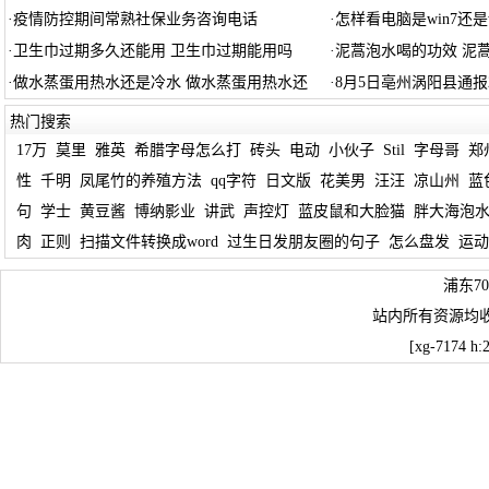
·
疫情防控期间常熟社保业务咨询电话
·
怎样看电脑是win7还是w
·
卫生巾过期多久还能用 卫生巾过期能用吗
·
泥蒿泡水喝的功效 泥
·
做水蒸蛋用热水还是冷水 做水蒸蛋用热水还
·
8月5日亳州涡阳县通
热门搜索
17万
莫里
雅英
希腊字母怎么打
砖头
电动
小伙子
Stil
字母哥
郑
性
千明
凤尾竹的养殖方法
qq字符
日文版
花美男
汪汪
凉山州
蓝
句
学士
黄豆酱
博纳影业
讲武
声控灯
蓝皮鼠和大脸猫
胖大海泡
肉
正则
扫描文件转换成word
过生日发朋友圈的句子
怎么盘发
运动
浦东7
站内所有资源均
[xg-7174 h