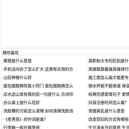
猜你喜欢
·
蔷薇是什么意思
·
高职和大专的区别是什
·
手机没内存了怎么扩大 这里有实用的方
·
英雄联盟最强英雄排行
·
山区种植什么好
·
施工图怎么画才能更专
·
面包服跑棉恢复小窍门 面包服跑棉怎么
·
银水杯能不能保温 保
·
近水远山皆有情的前一句是什么 古诗欣
·
经典伤感爱情句子 爱
·
办公桌上放什么花好
·
抖音注册时间怎么看？
·
洗脸槽的污垢怎么清理 如何清理洗脸池
·
贵圈真乱是什么意思
·
《老男孩》的作词是谁？
·
改变怨妇的方式有哪些
·
行李箱一般在哪里修
·
生旦净末丑的意思 生