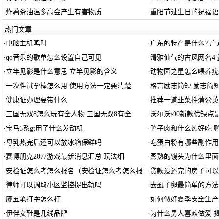
·
炸薯条油温多高会产生有害物质
·
重阳节过生日的祝福语
热门文章
·
电脑主机鸣叫
·
广东的特产是什么? 
·
qq音乐的歌单怎么设置自己可见
·
清雅仙气的古风网名4
·
立竿见影是什么意思 立竿见影的含义
·
动物园之星怎么喂养疣
·
一次性试孕棒怎么用 使用方法一定要清楚
·
格言励志简短 励志简
·
健康证办理要带什么
·
推荐一道韭菜拌蒲公英
·
三国无双8怎么玩有全人物 三国无双8有全
·
沃尔沃s90新款优缺点
·
宝马3系gt用了什么发动机
·
鸭子肉和什么炒好吃 
·
母乳热完后还可以放冰箱保鲜吗
·
吃蛋白粉有哪些副作用
·
赛博朋克2077游戏最新消息汇总 玩法细
·
蒸熟的馒头为什么里面
·
安检证怎么考怎么报名（安检证怎么考怎么报
·
贷款没还完的房子可以
·
律师可以调取小区监控捉出轨吗
·
去虱子卵最简单的方法
·
廖五笔打字怎么打
·
如何做好夏季安全生产
·
伊伴女鞋是几线品牌
·
为什么男人喜欢做爱 揭