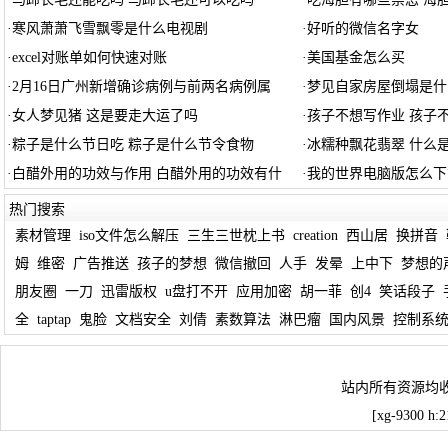
·
寒风萧萧飞雪飘零是什么电视剧
·
好听的微信名字女
·
excel对账单如何快速对账
·
美国基金怎么买
·
2月16日广州新增确诊病例与前两名病例属
·
梦见自家房屋倒塌是什
·
女人梦见猪 这是要走大运了吗
·
孩子不想写作业 孩子
·
粽子是什么节日吃 粽子是什么节令食物
·
冰糯种飘花翡翠 什么
·
白醋外用的功效与作用 白醋外用的功效有什
·
我的世界电脑版怎么下
热门搜索
素材管理
iso文件怎么解压
三生三世枕上书
creation
西山居
换拼音
姆
维密
广告推送
孩子的梦想
微信撤回
人手
发晕
上中下
梦想的
朋友圈
一刀
迅雷版权
u盘打不开
应用加密
胡一菲
创4
笑话段子
全
taptap
鬼脸
文档安全
刘倩
素数算法
淋巴瘤
国内风景
控制系
站内所有资源均
[xg-9300 h