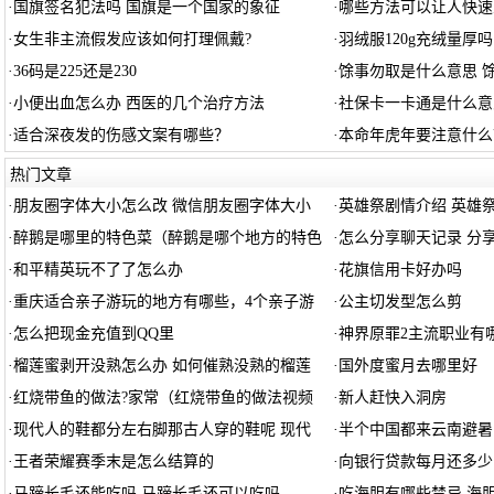
·
国旗签名犯法吗 国旗是一个国家的象征
·
哪些方法可以让人快速
·
女生非主流假发应该如何打理佩戴?
·
羽绒服120g充绒量厚吗
·
36码是225还是230
·
馀事勿取是什么意思 
·
小便出血怎么办 西医的几个治疗方法
·
社保卡一卡通是什么意
·
适合深夜发的伤感文案有哪些？
·
本命年虎年要注意什么
热门文章
·
朋友圈字体大小怎么改 微信朋友圈字体大小
·
英雄祭剧情介绍 英雄
·
醉鹅是哪里的特色菜（醉鹅是哪个地方的特色
·
怎么分享聊天记录 分
·
和平精英玩不了了怎么办
·
花旗信用卡好办吗
·
重庆适合亲子游玩的地方有哪些，4个亲子游
·
公主切发型怎么剪
·
怎么把现金充值到QQ里
·
神界原罪2主流职业有哪
·
榴莲蜜剥开没熟怎么办 如何催熟没熟的榴莲
·
国外度蜜月去哪里好
·
红烧带鱼的做法?家常（红烧带鱼的做法视频
·
新人赶快入洞房
·
现代人的鞋都分左右脚那古人穿的鞋呢 现代
·
半个中国都来云南避暑
·
王者荣耀赛季末是怎么结算的
·
向银行贷款每月还多少
·
马蹄长毛还能吃吗 马蹄长毛还可以吃吗
·
吃海胆有哪些禁忌 海