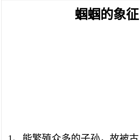
蝈蝈的象征
1、能繁殖众多的子孙，故被