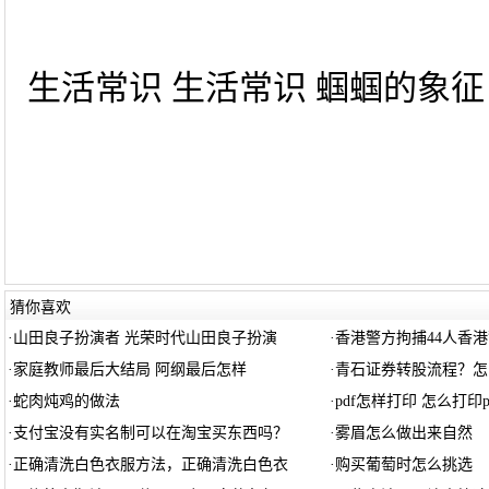
生活常识 生活常识 蝈蝈的象征 
猜你喜欢
·
山田良子扮演者 光荣时代山田良子扮演
·
香港警方拘捕44人香
·
家庭教师最后大结局 阿纲最后怎样
·
青石证券转股流程？怎
·
蛇肉炖鸡的做法
·
pdf怎样打印 怎么打印p
·
支付宝没有实名制可以在淘宝买东西吗？
·
雾眉怎么做出来自然
·
正确清洗白色衣服方法，正确清洗白色衣
·
购买葡萄时怎么挑选