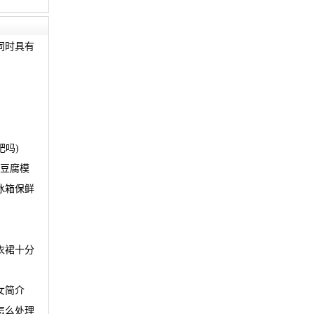
同时具有
肥吗)
 豆腐模
冰箱保鲜
衣裙十分
女简介
怎么处理