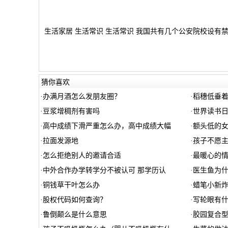
生活家居 生活常识 生活常识 我国共有几个公安院校设有禁毒
猜你喜欢
·
办满月酒怎么发朋友圈？
·
稻穗低垂着
·
豆浆增稠剂有害吗
·
世界读书
·
高中成绩下滑严重怎么办，高中成绩大幅
·
额头低的
·
拉面发源地
·
孩子不愿
·
怎么拒绝别人的邀请合适
·
最暖心的情
·
中外合作办学转学分不被认可 那学历认
·
医生鱼为
·
铜钱草干叶怎么办
·
蜡笔小新炸
·
股权代码如何查询？
·
写轮眼有什
·
鲁倒颠么是什么意思
·
胶园复合