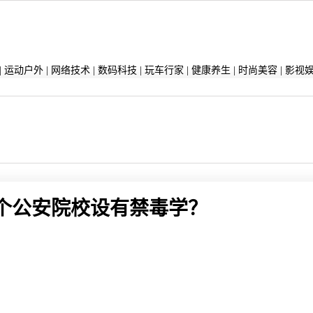
|
运动户外
|
网络技术
|
数码科技
|
玩车行家
|
健康养生
|
时尚美容
|
影视
？
个公安院校设有禁毒学？