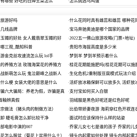
有哪些 好吃的白焯生菜怎么
·
怎么挑选乌鸡蛋
国旅游好吗
·
什么花同时具有雌蕊和雄蕊 哪种花
于几线品牌
·
宝马奔驰奥迪是哪个国家的品牌
玉镯的好处 女人戴翡翠玉镯的好
·
2022五一佛山旅游攻略(门票+地址)
哪三观_酷知科普
·
贵阳市海拔高度是多少米
游金克丝攻速流怎么玩 lol手
·
梦到羊 梦到羊预示着什么
的养殖方法 玫瑰海棠花的养殖方
·
桂花花期能施肥吗(桂花花期可以施
战新萌怎么玩 鬼泣巅峰之战新人
·
生化危机2重制版豆腐模式玩法介绍
什么梗 女装大佬的意思是什么
·
活虾放冰箱保鲜可以放多久 活虾放
诈骗六大骗局：养老为假，诈骗是真
·
支付宝如何买入白银
5唇釉辨真假
·
羽绒服是黑色好呢还是红色好呢
正宗做法（猪头肉的制做方法）
·
比伯带娇妻夜游 海莉穿红色开衩连
卸 睫毛膏怎么卸比较干净
·
面试时应该保持什么样的站姿
部电影中演的007
·
乔家儿女七七是谁的孩子 乔家的儿
菊花怎么服盆（菊花上盆用什么土）
·
镜头内起雾如何处理 镜头内部起雾