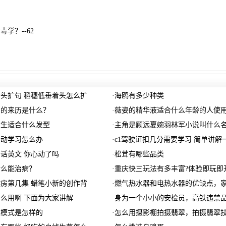
学？--62
头扩句 稻穗低垂着头怎么扩
·
海鸥有多少种类
日的来历是什么？
·
薇姿的精华液适合什么年龄的人使
女生适合什么发型
·
主角是顾远夏婉羽林军小说叫什么
主动学习怎么办
·
c1驾驶证扣几分需要学习 简单讲解
话英文 你心动了吗
·
松茸有哪些品类
什么能治病？
·
重庆快三玩法有多丰富?体验即玩即
房第几集 蜡笔小新的创作背
·
燃气热水器和电热水器的优缺点，
么用啊 下面为大家讲解
·
身为一个小小的安检员，高铁违禁
型模式是怎样的
·
怎么用摄影棚拍摄翡翠，拍摄翡翠