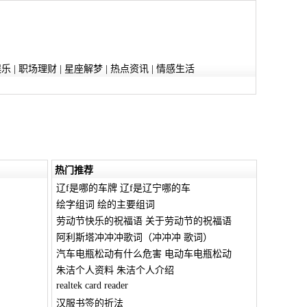
娱乐
|
职场理财
|
星座解梦
|
热点资讯
|
情感生活
热门推荐
辽f是哪的车牌 辽f是辽宁哪的车
绘字组词 绘的主要组词
劳动节快乐的祝福语 关于劳动节的祝福语
阿利斯塔冲冲冲歌词（冲冲冲 歌词）
汽车电瓶松动有什么危害 电动车电瓶松动
朱洁个人资料 朱洁个人介绍
realtek card reader
汉服书签的折法