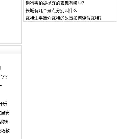
狗狗害怕被抛弃的表现有哪些？
长城有几个景点分别叫什么
瓦特生平简介瓦特的故事如何评价瓦特？
用
名字？
一
开乐
家里安
品你知
技巧教