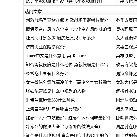
·
孩子不吸奶瓶怎么办（婴儿不吸奶瓶有什
·
生菜的做法
热门文章
·
刺激战场圣诞树在哪 刺激战场圣诞树位置介
·
冬季去泰
·
情侣网名古风五六个字（六个字古风韵味的情
·
奥拉玛属
·
灶具尺寸是多少 厨房灶具尺寸是多少
·
女人戴翡翠
·
济南失业保险参保条件
·
夫妻三观是
·
aimee中文是什么意思 英语aimee
·
英雄联盟手
·
知否勇毅侯府是什么地位 勇毅侯府是什么官
·
玫瑰海棠花
·
经常吃土豆有什么好处
·
鬼泣巅峰之
·
女生微信名霸气高冷单字（高冷名字女孩霸气
·
女装大佬是
·
张铁花曹峰是什么电视剧的人物
·
解析养老
·
雅诗兰黛唇膏360什么颜色
·
阿玛尼40
·
上海自驾游开车停哪里比较好
·
猪头肉的
·
红枣什么季节吃最好，红枣什么时候吃最好什
·
睫毛膏怎么
·
冷冻虾的做法大全（冰冻虾的做法大全）
·
周星驰在哪
·
肖奈是什么电视剧 肖奈是哪部电视剧里的角
·
刚上盆的