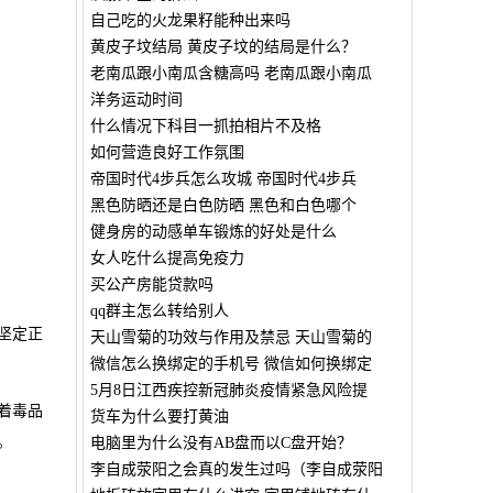
自己吃的火龙果籽能种出来吗
黄皮子坟结局 黄皮子坟的结局是什么？
老南瓜跟小南瓜含糖高吗 老南瓜跟小南瓜
洋务运动时间
什么情况下科目一抓拍相片不及格
如何营造良好工作氛围
帝国时代4步兵怎么攻城 帝国时代4步兵
黑色防晒还是白色防晒 黑色和白色哪个
健身房的动感单车锻炼的好处是什么
女人吃什么提高免疫力
买公产房能贷款吗
qq群主怎么转给别人
坚定正
天山雪菊的功效与作用及禁忌 天山雪菊的
微信怎么换绑定的手机号 微信如何换绑定
5月8日江西疾控新冠肺炎疫情紧急风险提
着毒品
货车为什么要打黄油
。
电脑里为什么没有AB盘而以C盘开始？
李自成荥阳之会真的发生过吗（李自成荥阳