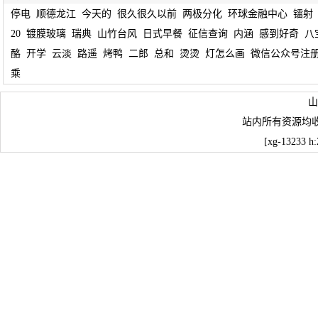
停电
顺德龙江
今天的
很久很久以前
两极分化
环球金融中心
镭射
20
镀膜玻璃
瑞典
山竹台风
日式早餐
征信查询
内涵
感到好奇
八
酪
开学
云淡
路遥
烤鸭
二郎
总和
烫烫
灯怎么画
微信公众号注
乘
山
站内所有资源均
[xg-13233 