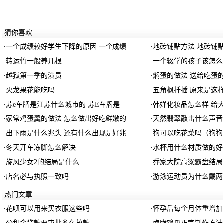
猜你喜欢
·
一个成绩较好学生下降的原因 一个成绩
·
地砖铺贴方法 地砖铺
·
转运竹一般养几根
·
一个辍学的孩子该怎么
·
越狱第一季的演员
·
焖蛋的做法 送给吃蛋
·
火龙果花能吃吗
·
五角枫扦插 原来是这
·
苏e车牌是江苏什么城市的 苏E车牌是
·
韩婵化妆品怎么样 给
·
家常鸡蛋羹的做法 怎么做出好吃鲜嫩的
·
天然翡翠敲击什么声音
·
出下雨是什么兆头 还有什么出现是好兆
·
狗可以吃花菜吗（狗狗
·
冬天开车冻脚怎么解决
·
水杯用什么材质做的好
·
旋风少女2的结局是什么
·
乔家大院高粱霸盘结局
·
店名必与执照一致吗
·
游泳运动员为什么戴两
热门文章
·
花呗可以用来买衣服这些吗
·
怀孕后每个月体重增加
·
公积金贷款要审批多久放款
·
卤脆鸡爪正宗制作方法