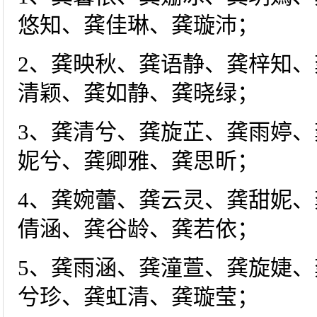
悠知、龚佳琳、龚璇沛；
2、龚映秋、龚语静、龚梓知
清颖、龚如静、龚晓绿；
3、龚清兮、龚旋芷、龚雨婷
妮兮、龚卿雅、龚思昕；
4、龚婉蕾、龚云灵、龚甜妮
倩涵、龚谷龄、龚若依；
5、龚雨涵、龚潼萱、龚旋婕
兮珍、龚虹清、龚璇莹；