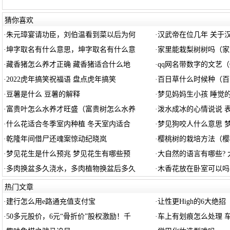
猜你喜欢
·
朱元璋宴请功臣，刘伯温看到菜以后为何
·
汉武帝在位几年 关于
·
坤字取名有什么意思，坤字取名有什么意
·
家里能栽梨树树吗（家
·
藏香猪怎么养才正确 藏香猪适合什么地
·
qq网名带数字的文艺（
·
2022虎年搞笑祝福语 盘点虎年搞笑
·
百日草什么时候种（百
·
豆薯是什么 豆薯的解释
·
梦见妈妈生小孩 睡觉
·
富贵叶怎么水养才旺盛（富贵树怎么水养
·
泼水成冰的心情说说 
·
什么花适合冬季室内种植 冬天室内适合
·
梦见狗咬人什么意思 
·
乾隆年间借尸还魂案惊动纪晓岚
·
樱桃树的栽培方法（樱
·
梦见花生是什么预兆 梦见花生有哪些预
·
大自然的语言有哪些?
·
多肉换盆多久浇水，多肉植物换盆后多久
·
木香花放在卧室可以吗
热门文章
·
建行怎么用e路通充值支付宝
·
让性更High的6大绝招
·
50多元股价，6元“骨折价”股权激励！千
·
车上有划痕怎么处理 