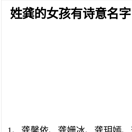
姓龚的女孩有诗意名字
1、龚馨依、龚姗冰、龚玥嫣