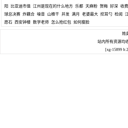
阳
比亚迪市值
江州是现在的什么地方
乐都
天麻粉
贺梅
好深
收
球总决赛
炸藕合
噪音
山楂干
并发
满月
老婆最大
挖耳勺
检阅
愿石
西安钟楼
数学老师
怎么抢红包
如何瘦脸
姓
站内所有资源均
[xg-15899 