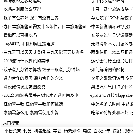
·
趣味象棋之骏马追风
·
学甲化妆造型难吗
·
吃鸡吉利服怎么获得
·
十月一辽宁旅游攻略（
·
蚬子有营养吗 蚬子有没有营养
·
孕妇吃了15个荠菜饺子
·
办日本旅游签证需要什么条件，日本旅游签证
·
中国新说唱ayo97几强
·
青梅可以直接吃吗
·
女朋友过生日说说感动
·
mg2400打印机如何连接电脑
·
无线网络不可用怎么办
·
三九天可以天天艾灸吗 三九天能天天艾灸吗
·
两张信用卡怎么互相还
·
2018流行什么颜色的美甲
·
运动会写给班级加油打
·
饺子煮几分钟才算熟 饺子一般煮几分钟熟
·
如何解除网络限制
·
通力合作的意思 通力合作的含义
·
夕阳之歌歌词谐音 夕
·
深夜微信发朋友圈说说
·
奥迪汽车气门顶了什么
·
2022温州洞头最美古树名木评选时间及申
·
ipad无法连接到app sto
·
红翡翠手镯 红翡翠手镯如何挑选
·
中药煮多长时间 中药
·
素颜霜怎么用 素颜霜使用步骤
·
吃猪蹄的好处和坏处 
热门搜索
小松菜奈
甜品
机兽起源
字云
杨紫邓伦
森碟
白衣少年
速配
成都