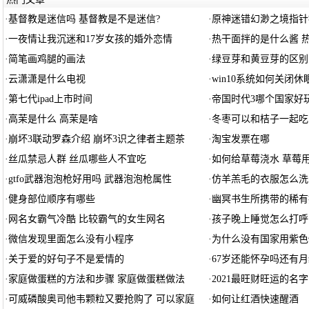
·
基督教是迷信吗 基督教是不是迷信?
·
原神迷错幻渺之境指针
·
一夜情让我沉迷和17岁女孩的婚外恋情
·
热干面拌的是什么酱 
·
简笔画鸡腿的画法
·
绿豆芽和黄豆芽的区别
·
云潇潇是什么电视
·
win10系统如何关闭休
·
第七代ipad上市时间
·
帝国时代3哪个国家好
·
高茉是什么 高茉是啥
·
冬枣可以和桔子一起吃
·
崩坏3联动罗森介绍 崩坏3识之律者主题茶
·
淘宝发票在哪
·
丝瓜禁忌人群 丝瓜哪些人不宜吃
·
如何给草莓浇水 草莓
·
gtfo武器泡泡枪好用吗 武器泡泡枪属性
·
仿羊羔毛的衣服怎么洗
·
健身部位顺序有哪些
·
幽冥书生所携带的稀有
·
网名女霸气冷酷 比较霸气的女生网名
·
孩子晚上睡觉怎么打呼
·
微信发现里面怎么没有小程序
·
为什么没有国家用紫色
·
关于爱的好句子不是爱情的
·
67岁还能怀孕吗还有月
·
家庭做蛋糕的方法和步骤 家庭做蛋糕做法
·
2021最旺财旺运的名字 
·
可威磷酸奥司他韦颗粒又要抢购了 可以家庭
·
如何让红酒快速醒酒