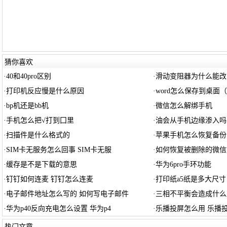
猜你喜欢
·
40和40pro区别
·
滑动变阻器为什么能改
·
打印机反应慢是什么原因
·
word怎么保存到桌面（w
·
bp机还是bb机
·
微信怎么解绑手机
·
手机怎么把√打到囗里
·
油会从手机边缘渗入吗
·
扫描件是什么格式的
·
苹果手机怎么恢复备份
·
SIM卡无服务怎么回事 SIM卡无服
·
如何恢复被删除的微信
·
缓存是不是下载的意思
·
华为6pro手环功能
·
钉钉如何连麦 钉钉怎么连麦
·
打印纸a5纸是多大尺寸
·
电子邮件地址怎么写的 如何写电子邮件
·
三相不平衡会造成什么
·
华为p40反向充电怎么设置 华为p4
·
乐播投屏怎么用 乐播
热门文章