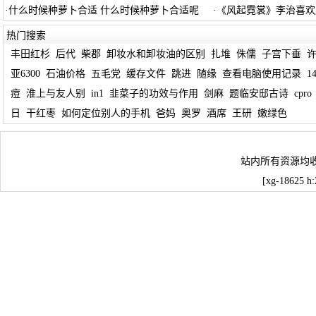
·
什么时候种萝卜合适 什么时候种萝卜合适呢
·
《风起霓裳》李治喜欢
热门搜索
丰田红杉
后代
柴郡
卸妆水和卸妆油的区别
扎堆
侏儒
子宫下垂
亚6300
石油价格
五毛党
缓存文件
跳进
随缘
查看电脑使用记录
1
痘
淮上与友人别
in1
韭菜子的功效与作用
剑麻
题临安邸古诗
cpro
日
干红枣
如何定位别人的手机
爸妈
奥罗
酒席
王研
嫩绿色
站内所有资源均
[xg-18625 