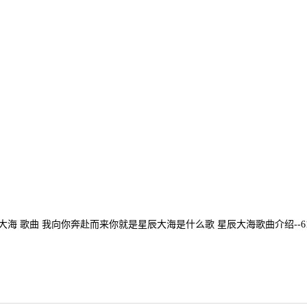
大海 歌曲 我向你奔赴而来你就是星辰大海是什么歌 星辰大海歌曲介绍--6