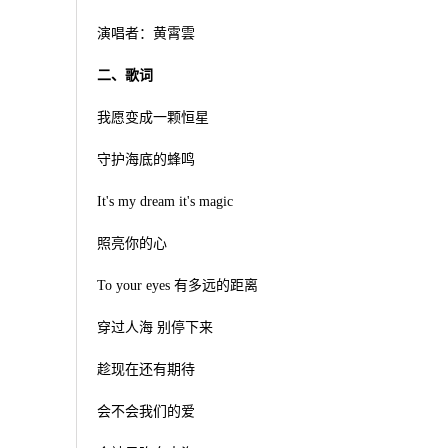
演唱者：黄霄雲
二、歌词
我愿变成一颗恒星
守护海底的蜂鸣
It's my dream it's magic
照亮你的心
To your eyes 有多远的距离
穿过人海 别停下来
趁现在还有期待
会不会我们的爱