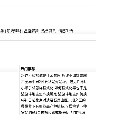
娱乐
|
职场理财
|
星座解梦
|
热点资讯
|
情感生活
热门推荐
巧诈不如拙诚是什么意思 巧诈不如拙诚解
古董局中局2钟爱华是好是坏，遇见许愿后
小米手机怎样格式化 如何格式化再也不是
途游斗地主怎么换绑定 途游斗地主如何换
6月6日起北京对途经石景山区、顺义区的
樱桃萝卜有哪些高产种植技巧 樱桃萝卜种
贪婪洞窟2金戒指和银戒指来历 加文与玛