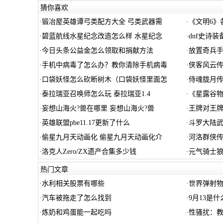
猜你喜欢
·
锻冶屋英雄谭弓类配方大全 弓类武器需
·
《文明6》
·
碧蓝航线水星纪念改造怎么样 水星纪念
·
dnf史诗
·
今日头条公益金怎么领取和捐献方法
·
放置奇兵手
·
手机中病毒了怎么办？教你清除手机病毒
·
侠客风云传
·
口袋妖怪怎么砍断树木（口袋妖怪里面怎
·
侍魂胧月传
·
泰拉瑞亚召唤师怎么玩 泰拉瑞亚1.4
·
《星露谷物
·
妄想山海火?兽在哪里 妄想山海火?兽
·
王牌对王
·
英雄联盟pbe11.17更新了什么
·
斗罗大陆武
·
偷星九月天动画化 偷星九月天动画化介
·
河洛群侠
·
洛克人Zero/ZX遗产合集多少钱
·
元气骑士
热门文章
·
水利相关股票有哪些
·
世界弹射物
·
汽车被拖走了怎么找到
·
9月13是什
·
炼奶和鸡蛋能一起吃吗
·
性骚扰：