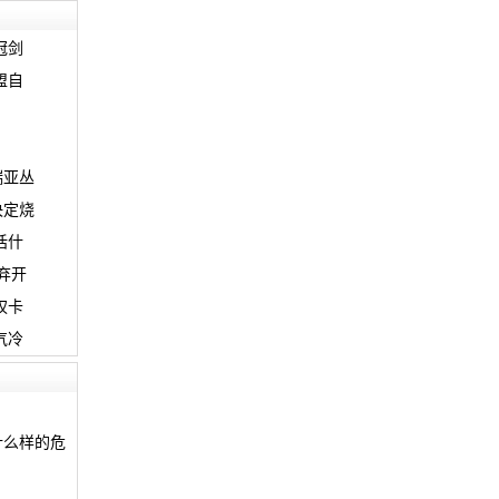
冠剑
盟自
瑞亚丛
决定烧
话什
弃开
权卡
气冷
什么样的危