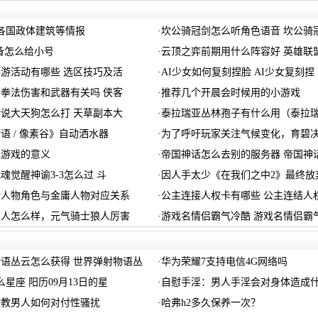
各国政体建筑等情报
·
坎公骑冠剑怎么听角色语音 坎公骑
装备怎么给小号
·
云顶之弈前期用什么阵容好 英雄联
游活动有哪些 选区技巧及活
·
AI少女如何复刻捏脸 AI少女复刻捏
拳法伤害和武器有关吗 侠客
·
推荐几个开晨会时候用的小游戏
说大天狗怎么打 天草副本大
·
泰拉瑞亚丛林孢子有什么用（泰拉
语 / 像素谷》自动洒水器
·
为了呼吁玩家关注气候变化，育碧
牌游戏的意义
·
帝国神话怎么去别的服务器 帝国神
魂觉醒神谕3-3怎么过 斗
·
因人手太少《在我们之中2》最终放
传人物角色与金庸人物对应关系
·
公主连接人权卡有哪些 公主连结人
狼人怎么样，元气骑士狼人厉害
·
游戏名情侣霸气冷酷 游戏名情侣霸
语丛云怎么获得 世界弹射物语丛
·
华为荣耀7支持电信4G网络吗
么星座 阳历09月13日的星
·
自慰手淫：男人手淫会对身体造成
教教男人如何对付性骚扰
·
哈弗h2多久保养一次？