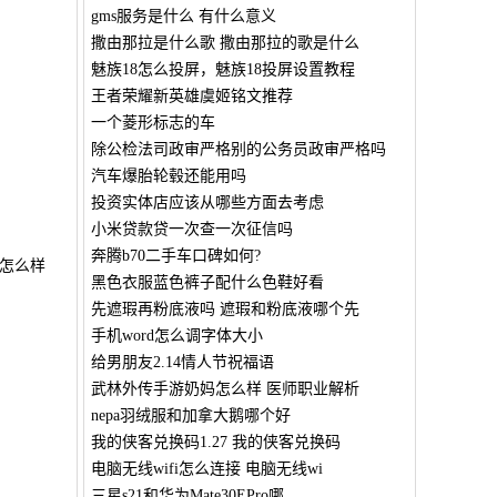
gms服务是什么 有什么意义
撒由那拉是什么歌 撒由那拉的歌是什么
魅族18怎么投屏，魅族18投屏设置教程
王者荣耀新英雄虞姬铭文推荐
一个菱形标志的车
除公检法司政审严格别的公务员政审严格吗
汽车爆胎轮毂还能用吗
投资实体店应该从哪些方面去考虑
小米贷款贷一次查一次征信吗
奔腾b70二手车口碑如何?
怎么样
黑色衣服蓝色裤子配什么色鞋好看
先遮瑕再粉底液吗 遮瑕和粉底液哪个先
手机word怎么调字体大小
给男朋友2.14情人节祝福语
武林外传手游奶妈怎么样 医师职业解析
nepa羽绒服和加拿大鹅哪个好
我的侠客兑换码1.27 我的侠客兑换码
电脑无线wifi怎么连接 电脑无线wi
三星s21和华为Mate30EPro哪