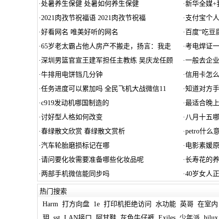
·
处暑养生保健 处暑如何养生保健
·
新华全媒+
·
2021肉孜节祝福语 2021肉孜节祝福
·
支付宝个
·
好看网名 唯美好听的网名
·
百度“吃豆
·
65岁老太霸占他人房产不搬走，扬言：我走
·
考电焊证
·
深圳男篮官宣王建军担任主教练 吴庆龙任顾
·
一般去企
·
牛排用电饼铛几分钟
·
信用卡怎
·
任务进度可以累加吗 全民飞机大战微信11
·
知道对方
·
c919发动机哪国制造的
·
最适合晚
·
讨好型人格如何改变
·
八月十五
·
春绿散文欣赏 春绿散文赏析
·
petro什么
·
汽车轮胎磨损标记在哪
·
电影素媛
·
请问要化妆需要准备哪些化妆品呢
·
长寿花的养
·
两部手机微信能同步吗
·
40岁女人
热门搜索
Harm
打方向盘
1e
打印机拒绝访问
水功能
英哥
在室内
玥
sst
LAN接口
阿甘鞋
灰色牛仔裤
Exiles
少年派
hilux