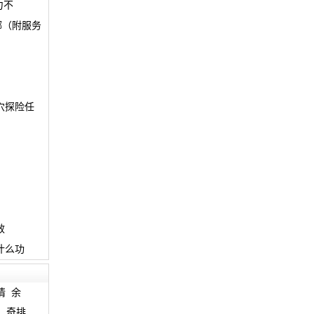
力不
哪（附服务
穴探险任
效
什么功
情
余
鸟
奇排