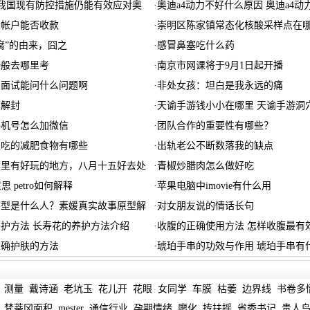
我国现有防控措施仍能有效应对奥
·
奥迪a4动力不好什么原因 奥迪a4动
人帐户能否收款
·
崇明区陈家镇常态化核酸采样点在
腐”的由来，囧之
·
感冒鼻塞吃什么药
一般去哪里考
·
南京市网课将于9月1日起开播
业面试能问什么问题啊
·
非处女孩：坦白是我永远的痛
么解封
·
天谕手游钱小小在哪里 天谕手游洞
手机号怎么加微信
·
团队合作的重要性有哪些？
上吃的减肥食物有哪些
·
出轨老公不断数落我的缺点
哪里有好玩的地方，八月十五好去处
·
青椒炒腊肉怎么做好吃
意思 petro如何解释
·
苹果电脑中imovie有什么用
原型是什么人？素媛真实故事原型解
·
对女朋友说的情话长句
护方法 长寿花的养护方法介绍
·
收腹的正确使用方法 怎样收腹最有
正确护肤的方法
·
琥珀手串的功效与作用 琥珀手串有
测量
戴诗涵
老坑玉
花儿开
花眼
女同学
车膜
枯萎
边界线
书卷多
梵蒂冈面积
mester
通信行业
孕期情绪
廖化
抟扶摇
省委书记
贵人