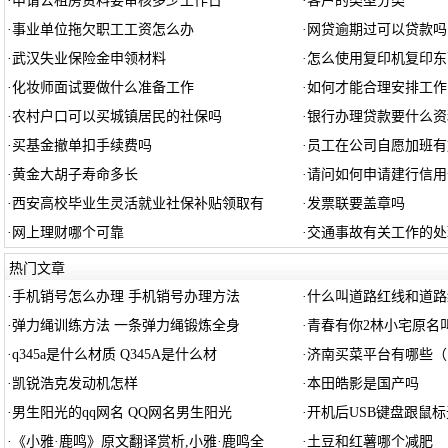
·
申请公租房资料要审核多少工作日
·
客户的类型分类
·
事业单位拖欠职工工资怎么办
·
网贷逾期过可以贷款吗
·
武汉失业保险金申领材料
·
怎么使用复印机复印东
·
化妆师面试要做什么准备工作
·
如何才能合理安排工作
·
农村户口可以买城镇居民的社保吗
·
银行办理贷款要什么资
·
买基金撤单扣手续费吗
·
员工在公司自愿加班有
·
黄金大胡子寿命多长
·
请问如何申请建行信用
·
西安高校毕业生灵活就业社保补贴领取有
·
发票联要盖章吗
·
网上理财哪个可靠
·
交通事故有关工作的处
热门文章
·
手机销号怎么办理 手机销号办理方法
·
什么叫道路红线和道路
·
弹力绳训练方法 一条弹力绳锻炼全身
·
青春有你2林小宅原名
·
q345a是什么材质 Q345A是什么材
·
济南买菜平台有哪些（
·
凯锐浩克发动机怎样
·
本田皓影是国产吗
·
男生阳光的qq网名 QQ网名男生阳光
·
开机后USB键盘跟鼠
·
《小雅·鹿鸣》原文翻译赏析,小雅·鹿鸣全
·
土豆和红薯哪个减肥