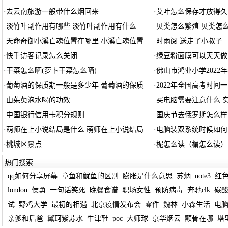
·
去云南旅游一般带什么烟回来
·
艾叶怎么保存才放得久
·
淡竹叶副作用有哪些 淡竹叶副作用有什么
·
贝类怎么繁殖 贝类怎么
·
天命奇御小溪亡魂位置在哪里 小溪亡魂位置
·
时雨阅 送走了小叔子
·
快手访客记录怎么关闭
·
绿豆粉面膜可以天天做
·
干菜怎么晒(萝卜干菜怎么晒)
·
佛山市鸿业小学2022
·
葡萄酒的保质期一般是多少年 葡萄酒的保质
·
2022年全国高考时间
·
山茱萸泡水喝的功效
·
买电脑需要注意什么 
·
中国银行信用卡积分规则
·
国庆节去俄罗斯怎么样
·
萌师在上小说结局是什么 萌师在上小说结局
·
电脑装双系统时候如何
·
桃城区景点
·
柅怎么读（榍怎么读）
热门搜索
qq如何分享屏幕
章鱼和鱿鱼的区别
膨胀是什么意思
苏炳
note3
红
london
侯勇
一句话笑死
晚餐食谱
职场女性
预防病毒
奔驰clk
碳
试
野鸡大学
最初的相遇
北京疫情发布会
零件
魏林
小森生活
电
亲爹和后爸
黛珂紫苏水
牛津鞋
poc
大师球
京华烟云
颧骨在哪
塔