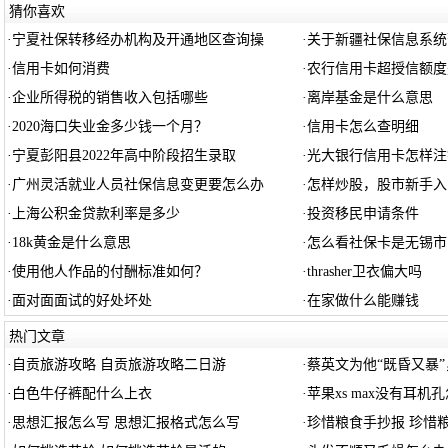
猜你喜欢
·
宁夏社保转移经办机构及开通地区查询操
·
关于新疆社保信息系统
·
信用卡如何消费
·
农行信用卡超授信额度
·
企业所得税的销售收入包括哪些
·
离岸基金是什么意思
·
2020海口失业金多少钱一个月？
·
信用卡怎么查明细
·
宁夏彭阳县2022年高中阶段招生录取
·
光大银行信用卡怎样注
·
广州灵活就业人员社保信息变更要怎么办
·
怎样炒股，股市新手入
·
上海公积金贷款利率是多少
·
投资移民申请条件
·
18k黄金是什么意思
·
怎么看社保卡是无锡市
·
使用他人作品的付酬标准如何？
·
thrasher卫衣偏大吗
·
面对面面试的好处坏处
·
在家做什么能赚钱
热门文章
·
自贡旅游攻略 自贡旅游攻略二日游
·
蔡英文为他“既昏又暴”
·
白色牛仔裤配什么上衣
·
苹果xs max没有耳机
·
思想汇报怎么写 思想汇报格式怎么写
·
珍惜粮食手抄报 珍惜