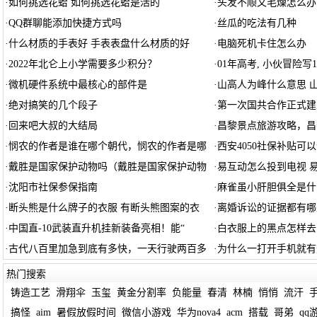
·
如何挑选花蛤 如何挑选花蛤是活的
·
头发不顺又毛燥怎么办
·
QQ群聊能添加快捷方式吗
·
丝瓜的吃法有几种
·
什么材质的手表好 手表表盘什么材质的好
·
电脑死机卡住怎么办
·
2022年北仑上小学需要多少积分？
·
01年高考, 小伙冒险写
·
微机硬件系统中最核心的部件是
·
山高人为峰什么意思 
·
绝对搞笑的几个段子
·
第一次国共合作正式建
·
回来吧大叔的大结局
·
昌黎景点旅游攻略，昌
·
悯农的作者是谁在哪个朝代，悯农的作者是哪
·
西安4050社保补贴可
·
戴胜是国家保护动物吗（戴胜是国家保护动物
·
易互动怎么投到电视 
·
沈阳市社保参保指南
·
麻雀虽小肝胆俱全是什
·
断头熊是什么牌子的衣服 有断头熊图案的衣
·
离婚诉讼的证据都有哪
·
中国直-10武装直升机挂新装备亮相！能“
·
白衣服上的黑点怎样去
·
古代八百里加急到底有多快，一天行驶两百多
·
为什么一打开手机就有
热门搜索
铸造工艺
滑翔伞
玉玺
黄金分割率
负能量
春清
林楠
悄悄
流汗
搞怪
aim
暑假放假时间
微信小游戏
华为nova4
acm
搭载
哥弟
qq