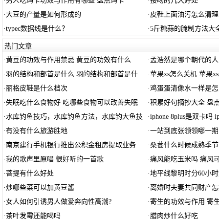
·
男人吃玛卡功效与作用有哪些 盘点玛卡
·
接吻的几大好处
·
大豆的产量是如何形成的
·
皮鞋上面油污怎么清理
·
typec数据线是什么？
·
5斤糖蒜的腌制方法大
热门文章
·
黄豆的功效与作用禁忌 黄豆的功效有什么
·
孟浩然是哪个朝代的人
·
羽的结构和部首是什么 羽的结构和部首是什
·
苹果xs怎么关机 苹果x
·
丽格皮鞋是什么档次
·
鸡蛋蛋清像水一样是怎
·
失眠吃什么食物好 吃哪些食物可以改善失眠
·
积累好句摘抄大全 盘
·
水库钓鱼技巧，水库钓鱼方法，水库钓大鱼技
·
iphone 8plus是双卡吗 i
·
有没有什么旅游胜地
·
一站到底张领领哪一期
·
南京建行手机银行推出公积金租房提取业务
·
桑葚什么时候成熟季节
·
我的歌声里原唱 很好听的一首歌
·
痛风能吃玉米吗 痛风
·
菩提有什么好处
·
地平线黎明时分60小时
·
炒哪些菜可以加黄豆酱
·
离婚时夫妻共同财产怎
·
女人如何引诱男人做爱奔向性高潮?
·
寄生的功效与作用 寄
·
茶叶发霉还能喝吗
·
腊肉炒什么好吃