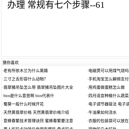
办理 常规有七个步骤--61
猜你喜欢
·
老有所依木兰为什么离婚
·
电磁煲可以用煤气烧吗
·
三寸之舌形容什么动物？
·
手机淘宝怎么解绑支付
·
翡翠猪吊坠怎么带 翡翠猪吊坠图片大全
·
用鸡蛋做蛋糕怎么做
·
bios是什么意思啊 bios代表什
·
四月适宜种植什么蔬菜
·
蜀葵一般什么时候开花
·
电子调节器接法 电子
·
天然黄翡翠价格 天然黄翡翠价格介绍
·
牛油果如何浇水
·
意蜂春繁技术管理诀窍 蜜蜂春繁要注意
·
衣服的包装袋可以放在