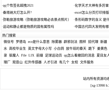
·
qq个性签名超拽2021
·
化学天才大神有多厉害
·
桑塔纳大灯怎么开?
·
excel怎么分页打印排版
·
弥勒旅游攻略（弥勒旅游攻略必去景点照片）
·
条形码数字的含义 是
·
运动和静止都是物质的固有属性吗
·
中国古代四大发明有哪
热门搜索
微信号
罗德岛
eco是什么意思
除雾器
辟邪剑法
图样
招代理
新疆
水
高校毕业生
英文字母大小写
小白鸽
放牛班的春天
跪下
姜黄色
录
驱魔人
File
LIX
前缀
足球运动员
qq怎么看撤回的消息
夏目友
理厂
观音山
红外传感器
人才引进
有几个
女校
文件服务
站内所有资源均
[xg-13990 