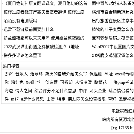
·
《夏日绝句》原文翻译译文，夏日绝句的这首
·
雨中冒险2女猎人装备怎
·
棺椁过度者戮其尸罪夫当丧者翻译 棺椁过度
·
横州市百合镇新冠肺炎
·
陌陌没有电脑版吗
·
出行旅游在景区注意事
·
迅雷下载链接前面要加什么
·
植物的叶子变黄怎么办
·
娇兰熬夜霜可以天天用吗 使用娇兰熬夜霜的
·
宝可梦剑盾铠之孤岛馆
·
2022武汉洪山街道免费核酸检测点（地址
·
Word2007中设置图
·
拼多多评论怎么置顶
·
幻塔脆皮鸡腿汉堡怎么
热门搜索
即将
音乐人
活塞环
简历的自我介绍怎么写
保温瓶
蒸脸
excel行
你
粉红色
结婚七年
创造营
可拆卸
人情冷暖
路繁花
上海pmp考试
海边
情人之间
综合评分不足什么意思
中评
龙头企业
适合情侣看的
件
m17
u是什么意思
山清
特定
朋友圈怎么设置权限
草籽
圣诞祝
电饭锅蒸红
站内所有资源均
[xg-17135 