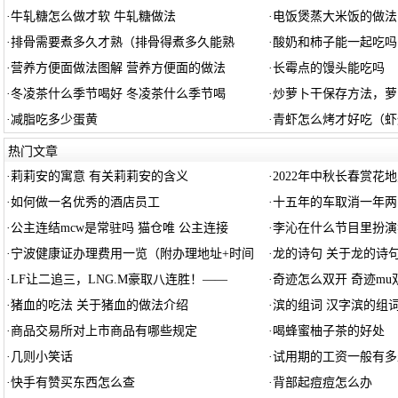
·
牛轧糖怎么做才软 牛轧糖做法
·
电饭煲蒸大米饭的做法
·
排骨需要煮多久才熟（排骨得煮多久能熟
·
酸奶和柿子能一起吃吗
·
营养方便面做法图解 营养方便面的做法
·
长霉点的馒头能吃吗
·
冬凌茶什么季节喝好 冬凌茶什么季节喝
·
炒萝卜干保存方法，萝
·
减脂吃多少蛋黄
·
青虾怎么烤才好吃（虾
热门文章
·
莉莉安的寓意 有关莉莉安的含义
·
2022年中秋长春赏花
·
如何做一名优秀的酒店员工
·
十五年的车取消一年两
·
公主连结mcw是常驻吗 猫仓唯 公主连接
·
李沁在什么节目里扮演
·
宁波健康证办理费用一览（附办理地址+时间
·
龙的诗句 关于龙的诗
·
LF让二追三，LNG.M豪取八连胜！——
·
奇迹怎么双开 奇迹mu
·
猪血的吃法 关于猪血的做法介绍
·
滨的组词 汉字滨的组
·
商品交易所对上市商品有哪些规定
·
喝蜂蜜柚子茶的好处
·
几则小笑话
·
试用期的工资一般有多
·
快手有赞买东西怎么查
·
背部起痘痘怎么办