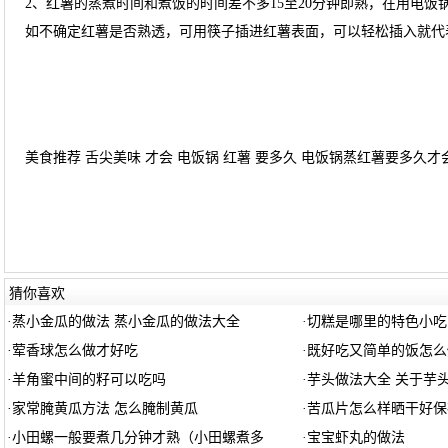
2、红薯的蒸煮时间和煮饭的时间差不多15至20分钟即熟，在用电
如不确定红薯是否熟透，可用筷子插进红薯表面，可以轻松插入就代
美食推荐 舌尖美味 才会 电饭锅 红薯 要多久 电饭锅蒸红薯要多久才
猜你喜欢
·
蒸小金瓜的做法 蒸小金瓜的做法大全
·
切糕是哪里的特色小吃
·
荤香球怎么做才好吃
·
既好吃又简单的饭怎么
·
羊角蜜中间的籽可以吃吗
·
芋头做法大全 关于芋
·
家常腌黄瓜方法 怎么腌制黄瓜
·
苦瓜片怎么样晒干好保
·
小田螺一般要煮几分钟才熟（小田螺煮多
·
宝宝虾丸的做法