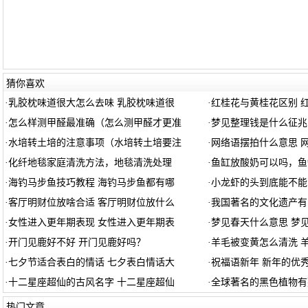
猜你喜欢
·
乳胶枕味道很大怎么去味 乳胶枕味道很
·
红桂花与黄桂花区别 
·
怎么样测甲醛最准确（怎么测甲醛才更准
·
梦见整理钱是什么征兆
·
水培转土培的注意事项（水培转土培要注
·
网络语摆拍什么意思 
·
化纤地毯家庭清洗方法，地毯清洗处理
·
鱼缸放酸奶可以吗，鱼
·
海钓马步鱼技巧教程 海钓马步鱼都有哪
·
小龙虾的头到底能不能
·
客厅明财位放啥合适 客厅明财位放什么
·
我国著名的文化遗产有
·
女性进入更年期表现 女性进入更年期表
·
梦见春天什么意思 梦
·
开门见鹿好不好 开门见鹿好吗？
·
羊毛被变黄怎么清洗 
·
七夕节适合表白的情话 七夕表白情话大
·
祝福语新年 新年的优
·
十二星座超仙的古风名字 十二星座超仙
·
全球著名的黑色植物有
热门文章