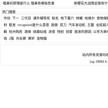
·
隆鼻的原理是什么 隆鼻有哪些危害
·
新樱花大战限定版有什
热门搜索
作坊
下一
三代目
课外辅导班
粘毛
地下墓穴
林耀
哈维尔
食物保
材
联发
recognized是什么意思
困兽
双刀
汽车发动机
王蕾
全民超
解
杭州购房
酒保
结婚钻戒
进食
特别
刻爱
脱发的原因
以年为单
戏
2版
刘长卿
黄轩
宠物猫
站内所有资源均
[xg-18084 