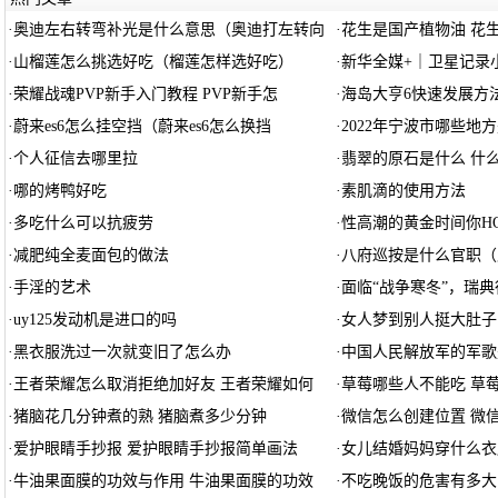
·
奥迪左右转弯补光是什么意思（奥迪打左转向
·
花生是国产植物油 花生
·
山榴莲怎么挑选好吃（榴莲怎样选好吃）
·
新华全媒+｜卫星记录小
·
荣耀战魂PVP新手入门教程 PVP新手怎
·
海岛大亨6快速发展方法
·
蔚来es6怎么挂空挡（蔚来es6怎么换挡
·
2022年宁波市哪些地
·
个人征信去哪里拉
·
翡翠的原石是什么 什
·
哪的烤鸭好吃
·
素肌滴的使用方法
·
多吃什么可以抗疲劳
·
性高潮的黄金时间你H
·
减肥纯全麦面包的做法
·
八府巡按是什么官职（
·
手淫的艺术
·
面临“战争寒冬”，瑞典
·
uy125发动机是进口的吗
·
女人梦到别人挺大肚子
·
黑衣服洗过一次就变旧了怎么办
·
中国人民解放军的军歌
·
王者荣耀怎么取消拒绝加好友 王者荣耀如何
·
草莓哪些人不能吃 草
·
猪脑花几分钟煮的熟 猪脑煮多少分钟
·
微信怎么创建位置 微
·
爱护眼睛手抄报 爱护眼睛手抄报简单画法
·
女儿结婚妈妈穿什么衣
·
牛油果面膜的功效与作用 牛油果面膜的功效
·
不吃晚饭的危害有多大