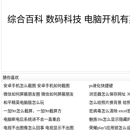
综合百科 数码科技 电脑开机有
猜你喜欢
·
安卓手机怎么截图 安卓手机如何截图
·
ps液化快捷键
·
微信如何屏蔽朋友圈 微信如何屏蔽朋友
·
浏览器怎么保存网址 3
·
和平精英电脑版怎么玩
·
怎么给照片换背景 给
·
一加9rt怎么截屏，一加9rt截屏方
·
宏病毒怎么清除 exce
·
电脑断电后系统进不去一直重启
·
魅族16s怎么显示隐藏的
·
电视不出图像怎么回事 电视显示不出图
·
荣耀play5应用锁怎