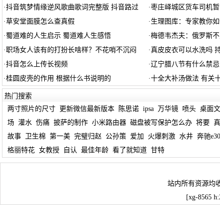
·
抖音筑梦情缘逆风歌曲歌词完整版 抖音路过
·
枣庄峄城区货车司机暂
·
草安堂面膜怎么查真假
·
生理图库：专家教你如
·
蜀道难的人生启示 蜀道难人生感悟
·
梅德韦杰夫：俄罗斯不
·
职场女人该有的打扮长啥样？不花哨不沉闷
·
真皮皮衣可以水洗吗 
·
抖音怎么上传长视频
·
辽宁腊八节有什么禁忌
·
桂圆皮壳的作用 根据什么书说明的
·
十全大补汤做法 有关
热门搜索
两寸照片的尺寸
更新微信最新版本
陈思诺
ipsa
万华镜
喷头
桌面
场
灌水
伤痛
披萨的制作
小米路由器
磁盘被写保护怎么办
将要
故事
卫生棉
第一美
完璧归赵
公孙策
爱加
火爆刺激
水井
奔驰e30
格丽特花
女教授
自认
最佳年龄
看了就知道
甘特
站内所有资源均
[xg-8565 