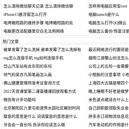
·
怎么清除微信聊天记录 怎么清除微信聊
·
怎样用电脑应用宝root
·
iPhone13悬浮窗怎么打开
·
电脑launch是什么
·
电烤箱短路的维修步骤 电烤箱短路的处
·
电脑怎么打开QQ微云
·
电脑更改适配器里空白无法用网络
·
电脑怎么备份/恢复注
热门文章
·
被单发霉了怎么洗掉 被单发霉了怎么洗掉有
·
最近网络流行的塞班是
·
otg怎么连接手机 otg如何连接手机
·
烟雨江湖蜀山剑法怎么
·
岱山汽车站有去东阳的车吗
·
公司上的五险一金需要
·
帅气的吴亦凡简笔画怎么画
·
小柑胎的注意事项 小
·
佛山健康管理师准考证查询方式
·
上海四大古镇是哪四个
·
2022天宫课堂第二课直播课回放观看方式
·
晚上睡眠不好老是做梦
·
微信有计步功能吗
·
米色波点裙适合什么上
·
北京朝阳区六里屯街道秀水园社区解封时间
·
自己辞职能领取失业金
·
窒息的意思是什么 词语窒息的意思是什么
·
拼多多订阅物流信息花
·
牙齿会一直长吗 告诉你应该怎么做
·
汽车发动机的作用是什