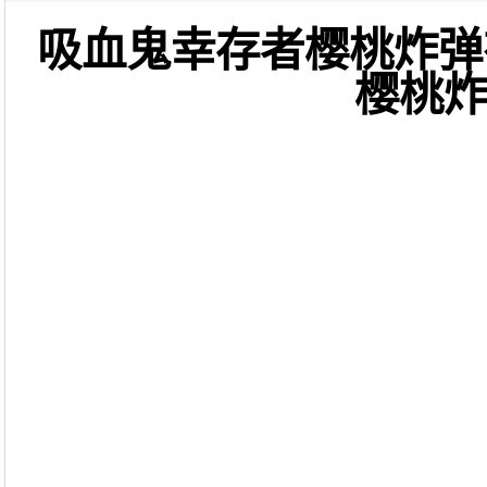
吸血鬼幸存者樱桃炸弹
樱桃