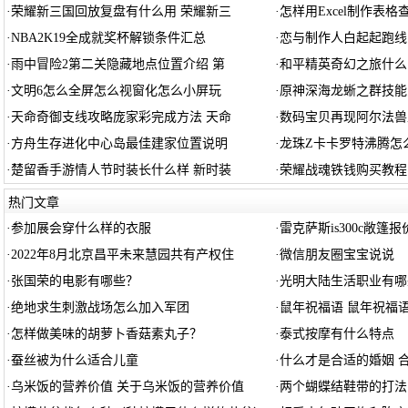
·
荣耀新三国回放复盘有什么用 荣耀新三
·
怎样用Excel制作表格
·
NBA2K19全成就奖杯解锁条件汇总
·
恋与制作人白起起跑线
·
雨中冒险2第二关隐藏地点位置介绍 第
·
和平精英奇幻之旅什么
·
文明6怎么全屏怎么视窗化怎么小屏玩
·
原神深海龙蜥之群技能
·
天命奇御支线攻略庞家彩完成方法 天命
·
数码宝贝再现阿尔法兽
·
方舟生存进化中心岛最佳建家位置说明
·
龙珠Z卡卡罗特沸腾怎
·
楚留香手游情人节时装长什么样 新时装
·
荣耀战魂铁钱购买教程
热门文章
·
参加展会穿什么样的衣服
·
雷克萨斯is300c敞篷
·
2022年8月北京昌平未来慧园共有产权住
·
微信朋友圈宝宝说说
·
张国荣的电影有哪些？
·
光明大陆生活职业有哪
·
绝地求生刺激战场怎么加入军团
·
鼠年祝福语 鼠年祝福
·
怎样做美味的胡萝卜香菇素丸子？
·
泰式按摩有什么特点
·
蚕丝被为什么适合儿童
·
什么才是合适的婚姻 
·
乌米饭的营养价值 关于乌米饭的营养价值
·
两个蝴蝶结鞋带的打法