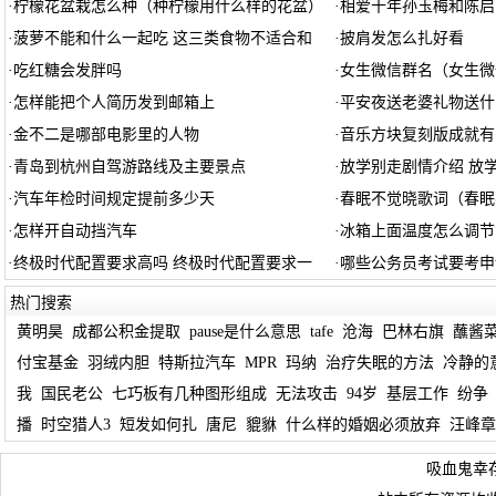
·
柠檬花盆栽怎么种（种柠檬用什么样的花盆）
·
相爱十年孙玉梅和陈启
·
菠萝不能和什么一起吃 这三类食物不适合和
·
披肩发怎么扎好看
·
吃红糖会发胖吗
·
女生微信群名（女生微
·
怎样能把个人简历发到邮箱上
·
平安夜送老婆礼物送什
·
金不二是哪部电影里的人物
·
音乐方块复刻版成就有
·
青岛到杭州自驾游路线及主要景点
·
放学别走剧情介绍 放
·
汽车年检时间规定提前多少天
·
春眠不觉晓歌词（春眠
·
怎样开自动挡汽车
·
冰箱上面温度怎么调节
·
终极时代配置要求高吗 终极时代配置要求一
·
哪些公务员考试要考申
热门搜索
黄明昊
成都公积金提取
pause是什么意思
tafe
沧海
巴林右旗
蘸酱
付宝基金
羽绒内胆
特斯拉汽车
MPR
玛纳
治疗失眠的方法
冷静的
我
国民老公
七巧板有几种图形组成
无法攻击
94岁
基层工作
纷争
播
时空猎人3
短发如何扎
唐尼
貔貅
什么样的婚姻必须放弃
汪峰章
吸血鬼幸