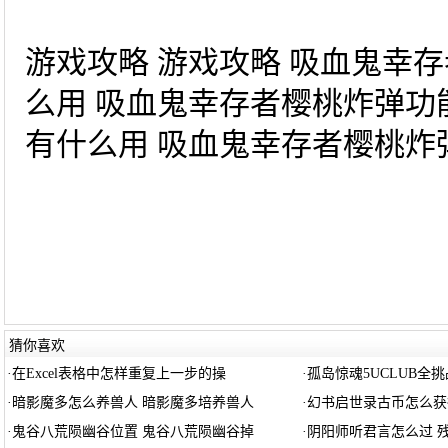
游戏攻略 游戏攻略 吸血鬼幸
么用 吸血鬼幸存者樱桃炸弹功
有什么用 吸血鬼幸存者樱桃炸弹
猜你喜欢
·
在Excel表格中怎样重复上一步的操
·
孤岛惊魂5UCLUB全
·
暗影魔多怎么养兽人 暗影魔多培养兽人
·
幻书启世录古币怎么获
·
鬼谷八荒陨幽谷位置 鬼谷八荒陨幽谷掉
·
阴阳师听君言怎么过 