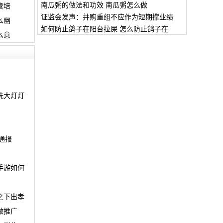
南瓜粥的做法和功效 南瓜粥怎么做
管培
证监会发声：并购重组不应作为短期撑业绩
么幽
如何防止鸽子在阳台拉屎 怎么防止鸽子在
么意
洗大灯灯
通报
手游如何
之下出孝
做推广