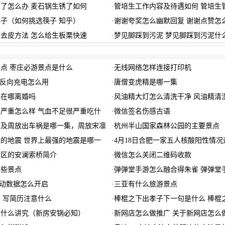
了怎么办 麦石锅生锈了如何
·
管培生工作内容及待遇如何 管培生
子（如何挑选筷子 知乎）
·
谢谢夸奖怎么幽默回复 谢谢点赞怎
去皮方法 怎么给生板栗快速
·
梦见脚踩到污泥 梦见脚踩到污泥什
点 枣庄必游景点是什么
·
无线网络怎样连接打印机
ro反向充电怎么用
·
唐僧变虎精是哪一集
记在哪离婚吗
·
风油精大灯怎么清洗干净 风油精清
严重怎么样 气血不足很严重吃什
·
微信签名伤感古语
可及周放出车祸是哪一集，周放宋凛
·
杭州半山国家森林公园的主要景点
的地震 世界上最强的地震是哪一
·
4月18日合肥一家五人核酸阳性情况
景区的安澜索桥简介
·
微信怎么关闭二维码收款
哪些景点
·
弹弹堂手游怎么融合得朱雀 弹弹堂
机运动数据怎么开启
·
三亚有什么旅游景点
 写简历注意什么
·
棒棍之下出孝子下一句是什么 棒棍
有什么讲究（新房安锅必知）
·
新网店怎么做推广 关于新网店怎么