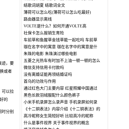
结歌词胡夏 结歌词全文
薄荷可以怎么吃(薄荷可以怎么吃最好)
路由器显示离线
VOLTE是什么？如何开通VOLTE高
社保卡怎么报销生育险
车前草和鱼腥草金钱草能一起吃吗 车前草
珈在名字中的寓意 珈在名字中的寓意是什
朱珠的电影 朱珠演过哪些电影
五菱之光热车有时加不上油一顿一顿的怎么
痕迹，要
微信支持信用卡付款吗
换或者
没有离婚证能再领结婚证吗
首乌的功效与作用
通过红色大门主要内容 红星照耀中国通过
，可以拉
黑色长款羽绒服配什么颜色裤子
好的
小米手机录屏怎么录声音 手机录屏如何录
《十二铜表法》内容介绍《十二铜表法》的
同时分别
高冷昵称女生简短好听 比较高冷的昵称
什么是事件视界 关于事件视界的概念