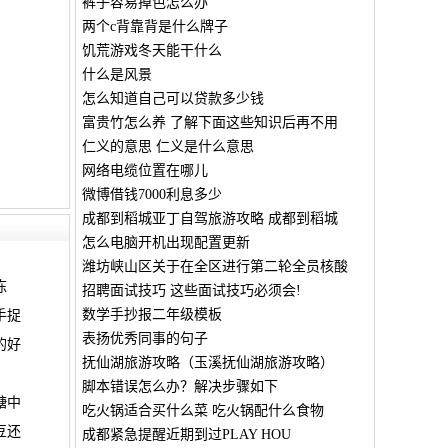
裤子容易掉色怎么办
两个c背靠背是什么牌子
饥荒游戏冬天能干什么
什么是风景
怎么知道自己可以贷款多少钱
富贵竹怎么养 了解下面这些知识后再不用
仁义的意思 仁义是什么意思
网络电缆位置在哪儿
微博借钱7000利息多少
成都到稻城亚丁自驾旅游攻略 成都到稻城
怎么电脑开机出现配置更新
潍坊峡山区关于在全区进行第二轮全员核酸
冻
招聘面试技巧 这些面试技巧必须会!
数学手抄报二年级模板
手捉
表扬优秀同事的句子
的好
抚仙湖旅游攻略（玉溪抚仙湖旅游攻略）
脚本错误怎么办？解决步骤如下
糖中
吃火锅适合买什么菜 吃火锅配什么食物
豆还
成都紧急提醒近期到过PLAY HOU