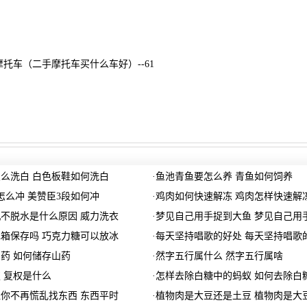
摩托车（二手摩托车买什么车好）--61
么洗白 白色板鞋如何洗白
·
鱼池青鱼要怎么养 青鱼如何饲养
怎么冲 美赞臣3段如何冲
·
鸡肉如何快速解冻 鸡肉怎样快速解
不脱水是什么原因 威力洗衣
·
梦见自己用手捉到大鱼 梦见自己用
箱保存吗 巧克力糖可以放冰
·
每天坚持唱歌的好处 每天坚持唱歌
药 如何储存山药
·
然字五行属什么 然字五行属啥
 复权是什么
·
怎样去除白糖中的蚂蚁 如何去除白
你不再慌乱找东西 东西平时
·
植物肉是大豆还是土豆 植物肉是大