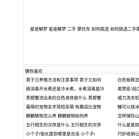
星座解梦 星座解梦 二手 摩托车 如何挑选 如何挑选二手
猜你喜欢
·
君子兰养殖方法和注意事项 君子兰如何
·
白色板鞋怎
·
碗消毒开水煮还是冷水煮，水煮消毒是冷
·
美赞臣3段
·
蒸螃蟹流出来的白色液体是什么 蒸螃蟹
·
威力洗衣机
·
最萌的宠物名字简短呆萌 有趣逗比宠物
·
糖可以放冰
·
麒麟植物怎么养 麒麟植物如何养
·
怎样储存山
·
五行相生的次序是什么 五行相生的次序
·
什么是复权
·
小个子t恤长度到哪里是合适 小个子t
·
巧妙收纳让