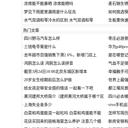
·
凉席能不能暴晒 凉席能晒吗
·
麦石锅生锈
·
梦见下雨屋里漏雨是什么征兆
·
如何挑选筷
·
水气双调和零冷水的区别 水气双调和零
·
生板栗快速
热门文章
·
四川野马汽车怎么样
·
枣庄必游景
·
三钱龟苓膏是什么
·
华为p40p
·
去年超市百强销售下滑2.6%，新增门店上
·
是在哪登
·
鸿鹄怎么读 鸿鹄怎么读拼音
·
气血不足很
·
截至3月24日10:00北京东城区新增本
·
幸福触手
·
20岁女生经期前后怎么护肤
·
世界上最强
·
给女孩足够安全感的情话 一起看一下吧
·
都江堰风
·
黄河建邦大桥简介（建邦黄河大桥属于哪个区
·
四川必去
·
上海失业金多少
·
vivo手
·
白菜和鸡蛋能混一起吃吗 白菜和鸡蛋能不能
·
怎样写简历
·
花店买回来的丽格海棠怎么养护 注意几个细
·
新房安锅