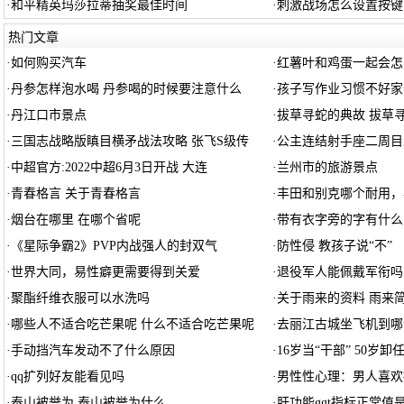
·
和平精英玛莎拉蒂抽奖最佳时间
·
刺激战场怎么设置按键
热门文章
·
如何购买汽车
·
红薯叶和鸡蛋一起会怎
·
丹参怎样泡水喝 丹参喝的时候要注意什么
·
孩子写作业习惯不好家
·
丹江口市景点
·
拔草寻蛇的典故 拔草
·
三国志战略版瞋目横矛战法攻略 张飞S级传
·
公主连结射手座二周目
·
中超官方:2022中超6月3日开战 大连
·
兰州市的旅游景点
·
青春格言 关于青春格言
·
丰田和别克哪个耐用，
·
烟台在哪里 在哪个省呢
·
带有衣字旁的字有什么
·
《星际争霸2》PVP内战强人的封双气
·
防性侵 教孩子说“不”
·
世界大同，易性癖更需要得到关爱
·
退役军人能佩戴军衔吗
·
聚酯纤维衣服可以水洗吗
·
关于雨来的资料 雨来
·
哪些人不适合吃芒果呢 什么不适合吃芒果呢
·
去丽江古城坐飞机到哪
·
手动挡汽车发动不了什么原因
·
16岁当“干部” 50岁
·
qq扩列好友能看见吗
·
男性性心理：男人喜欢
·
泰山被誉为 泰山被誉为什么
·
肝功能ggt指标正常值