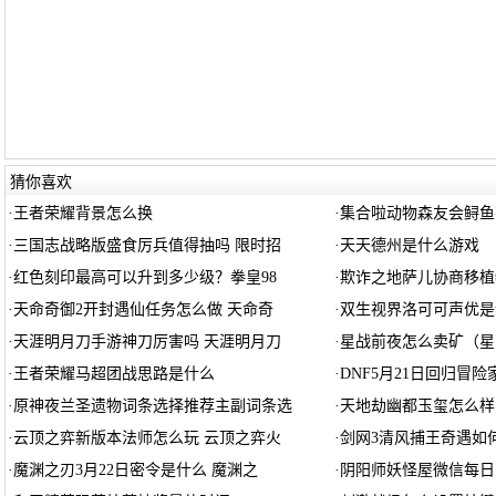
猜你喜欢
·
王者荣耀背景怎么换
·
集合啦动物森友会鲟鱼
·
三国志战略版盛食厉兵值得抽吗 限时招
·
天天德州是什么游戏
·
红色刻印最高可以升到多少级？拳皇98
·
欺诈之地萨儿协商移植
·
天命奇御2开封遇仙任务怎么做 天命奇
·
双生视界洛可可声优是
·
天涯明月刀手游神刀厉害吗 天涯明月刀
·
星战前夜怎么卖矿（星
·
王者荣耀马超团战思路是什么
·
DNF5月21日回归冒
·
原神夜兰圣遗物词条选择推荐主副词条选
·
天地劫幽都玉玺怎么样
·
云顶之弈新版本法师怎么玩 云顶之弈火
·
剑网3清风捕王奇遇如何
·
魔渊之刃3月22日密令是什么 魔渊之
·
阴阳师妖怪屋微信每日