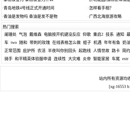
·
青岛地铁4号线正式开通时间
·
怎样看手相？
·
香油是发物吗 香油是发不是物
·
广西北海旅游攻略
热门搜索
阑珊处
气泡
戴维森
电脑按开机键没反应
仰歌
重启2
技系
通知
车
two
随和
带刺的玫瑰
在线表格怎么做
蛭子
机遇
年年有鱼
奶
正常范围
庇护所
农活
半夜叫你别回头
起跑线
人情世故
路卡
简
骑手
和平精英体验服申请
连续性
大灾难
炎帝
智能家居
车尾
extr
站内所有资源均
[xg-16553 