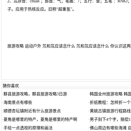
2、氚拼音：chuān ；部首：气；笔画：7；五行：金；五笔 ：R
子。应用于热核反应。旧称“超重氢”。
旅游攻略 运动户外 氘和氚应该念什么 氘和氚应该念什么 你认识这两个
猜你喜欢
·
黟县旅游攻略，黟县旅游攻略3日游
·
韩国全州旅游攻略 韩
·
海南景点有哪些
·
折纸教程：怎样折一个
·
顺德杏坛镇附近有什么旅游景点
·
黄姚古镇旅游行程路线
·
菱角是哪里的特产，菱角是哪里的特产啊
·
男子刻下4个字，赔偿1
·
手绘一点透视的原理和画法
·
佛山周边有哪些海滩 