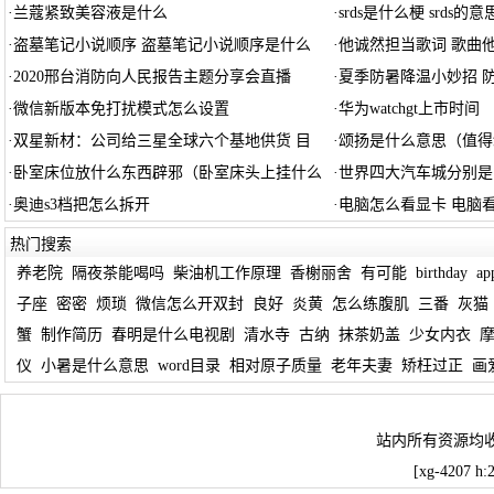
·
兰蔻紧致美容液是什么
·
srds是什么梗 srds的
·
盗墓笔记小说顺序 盗墓笔记小说顺序是什么
·
他诚然担当歌词 歌曲
·
2020邢台消防向人民报告主题分享会直播
·
夏季防暑降温小妙招 
·
微信新版本免打扰模式怎么设置
·
华为watchgt上市时间
·
双星新材：公司给三星全球六个基地供货 目
·
颂扬是什么意思（值得
·
卧室床位放什么东西辟邪（卧室床头上挂什么
·
世界四大汽车城分别是
·
奥迪s3档把怎么拆开
·
电脑怎么看显卡 电脑
热门搜索
养老院
隔夜茶能喝吗
柴油机工作原理
香榭丽舍
有可能
birthday
a
子座
密密
烦琐
微信怎么开双封
良好
炎黄
怎么练腹肌
三番
灰猫
蟹
制作简历
春明是什么电视剧
清水寺
古纳
抹茶奶盖
少女内衣
仪
小暑是什么意思
word目录
相对原子质量
老年夫妻
矫枉过正
画
站内所有资源均
[xg-4207 h