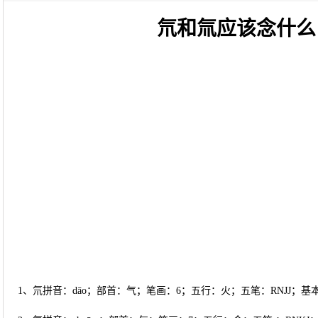
氘和氚应该念什么
1、氘拼音：dāo；部首：气；笔画：6；五行：火；五笔：RNJJ；基