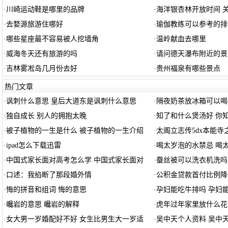
·
川崎运动鞋是哪里的品牌
·
海洋银杏林开放时间 
·
去婺源旅游住哪好
·
瑜伽教练可以参考的排
·
哪些星座最不容易被人挖墙角
·
温岭献血去哪里
·
威海冬天还有旅游的吗
·
请问德天瀑布附近的景
·
吉林雾凇岛几月份去好
·
贵州福泉有哪些景点
热门文章
·
讽刺什么意思 皇后大道东是讽刺什么意思
·
隔夜奶茶放冰箱可以喝
·
独自成长 别人的拥抱太晚
·
知了和什么煲汤好 你
·
被子植物的一生是什么 被子植物的一生介绍
·
太阁立志传5dx本能寺
·
ipad怎么下载迅雷
·
喝太岁泡的水禁忌 喝
·
中国式家长面对高考怎么学 中国式家长面对
·
蚕丝被可以洗衣机洗吗
·
口述：我掐断了那段婚外情
·
公积金贷款首付比例降
·
悔的拼音和组词 悔的意思
·
孕妇能吃牛排吗 孕妇
·
巉岩的意思 巉岩的解释
·
虎年过年家里放什么花
·
女大男一岁婚配好不好 女生比男生大一岁适
·
吴中天个人资料 吴中