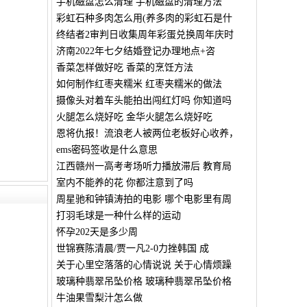
手机磁盘怎么清理 手机磁盘的清理方法
彩虹石种多肉怎么用(养多肉的彩虹石是什
终结者2审判日收集周年彩蛋兑换周年庆时
济南2022年七夕结婚登记办理地点+咨
香菜怎样做好吃 香菜的烹饪方法
如何制作红枣夹糯米 红枣夹糯米的做法
摄像头对着车头能拍出闯红灯吗 你知道吗
火腿怎么烧好吃 金华火腿怎么烧好吃
恩将仇报！流浪老人被两位老板好心收养，
ems密码签收是什么意思
江西赣州一高考考场听力播放滞后 教育局
室内不能养的花 你都注意到了吗
周星驰和钟镇涛拍的电影 哪个电影里有周
打羽毛球是一种什么样的运动
怀孕202天是多少周
世锦赛陈清晨/贾一凡2-0力挫韩国 成
关于心里空落落的心情说说 关于心情烦躁
玻璃种翡翠吊坠价格 玻璃种翡翠吊坠价格
牛油果雪梨汁怎么做