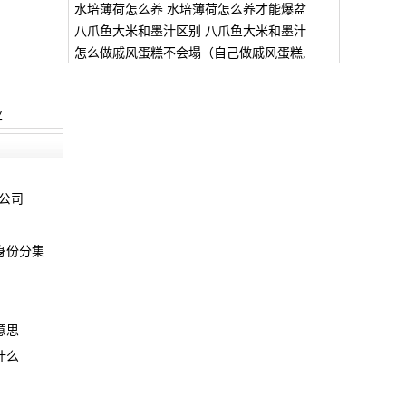
水培薄荷怎么养 水培薄荷怎么养才能爆盆
八爪鱼大米和墨汁区别 八爪鱼大米和墨汁
怎么做戚风蛋糕不会塌（自己做戚风蛋糕,
业
备公司
身份分集
意思
什么