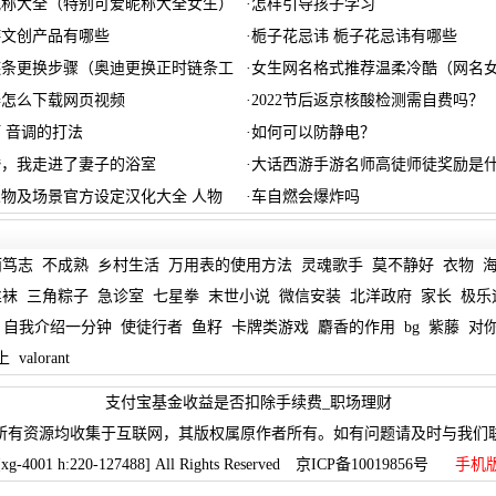
昵称大全（特别可爱昵称大全女生）
·
怎样引导孩子学习
游文创产品有哪些
·
栀子花忌讳 栀子花忌讳有哪些
链条更换步骤（奥迪更换正时链条工
·
女生网名格式推荐温柔冷酷（网名
器怎么下载网页视频
·
2022节后返京核酸检测需自费吗？
 音调的打法
·
如何可以防静电？
婚，我走进了妻子的浴室
·
大话西游手游名师高徒师徒奖励是什
物及场景官方设定汉化大全 人物
·
车自燃会爆炸吗
而笃志
不成熟
乡村生活
万用表的使用方法
灵魂歌手
莫不静好
衣物
丝袜
三角粽子
急诊室
七星拳
末世小说
微信安装
北洋政府
家长
极乐
自我介绍一分钟
使徒行者
鱼籽
卡牌类游戏
麝香的作用
bg
紫藤
对
上
valorant
支付宝基金收益是否扣除手续费_职场理财
所有资源均收集于互联网，其版权属原作者所有。如有问题请及时与我们
[xg-4001 h:220-127488] All Rights Reserved 京ICP备10019856号
手机