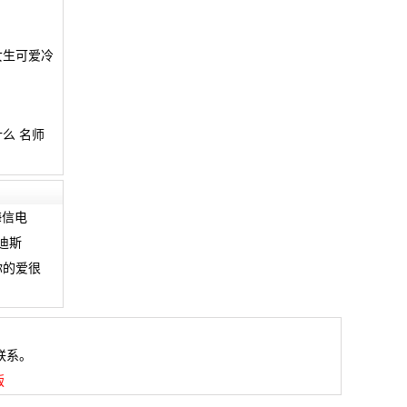
女生可爱冷
么 名师
海信电
迪斯
你的爱很
联系。
版