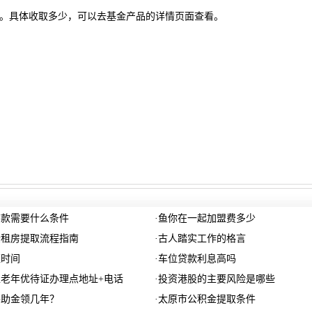
。具体收取多少，可以去基金产品的详情页面查看。
贷款需要什么条件
·
鱼你在一起加盟费多少
金租房提取流程指南
·
古人踏实工作的格言
班时间
·
车位贷款利息高吗
老年优待证办理点地址+电话
·
投资港股的主要风险是哪些
补助金领几年？
·
太原市公积金提取条件