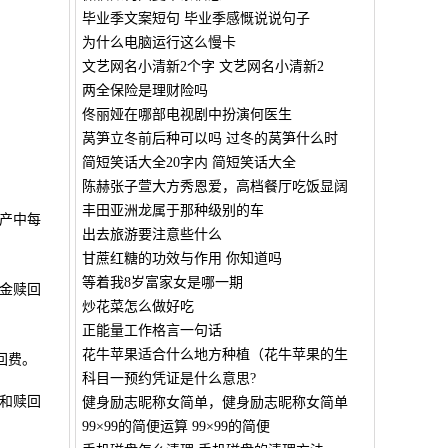
毕业季文案短句 毕业季感慨说说句子
为什么电脑运行这么慢卡
文艺网名小清新2个字 文艺网名小清新2
两全保险是理财险吗
佟丽娅在哪部电视剧中扮演何医生
莴笋立冬前后种可以吗 过冬的莴笋什么时
简短笑话大全20字内 简短笑话大全
陈赫张子萱大方秀恩爱，高档餐厅吃饭显阔
丰田亚洲龙属于那种级别的车
产中每
出去旅游要注意些什么
甘蔗红糖的功效与作用 你知道吗
等着我8岁富家女是哪一期
金赎回
炒花菜怎么做好吃
正能量工作格言一句话
花牛苹果适合什么地方种植（花牛苹果的生
回费。
科目一预约凭证是什么意思?
和赎回
健身励志昵称女简单，健身励志昵称女简单
99×99的简便运算 99×99的简便