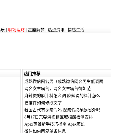
娱乐
|
职场理财
|
星座解梦
|
热点资讯
|
情感生活
热门推荐
成熟微信网名男（成熟微信网名男生低调两
网名女生霸气，网名女生霸气御姐范
麻辣烫的麻汁料怎么调 麻辣烫的料汁怎么
扫描件如何修改文字
我国古代有探亲假吗 探亲假必须是省外吗
8月17日东莞洪梅镇区域核酸检测安排
Apex英雄新手技巧指南 Apex英雄
微信如何回复单条信息