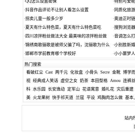
·
QQ怎么设置密保
·
特别可爱
·
抖音作品评论不让别人看怎么设置
·
同质化旅
·
拐卖儿童一般多少岁
·
奥迪正时
·
夏天有什么特色菜，夏天有什么特色菜吃
·
搜狗浏览
·
四川凉拌粉丝做法大全 最美味的凉拌粉丝做
·
音调怎么打
·
锦绣南歌骊歌是被师父骗了吗，沈骊歌为什么
·
小别胜新
·
邯郸市学前教育哪个学校好
·
小小噩梦人
热门搜索
看破红尘
Cast
两千元
化妆盒
小骨头
Secre
金靴
博学
视
经典成人笑话
虚空之女
奶茶
本田型格
Amou
连裤
科
水乐园
长安逸动
定军山
花语寓意
婚礼花
灾后重建
美
火龙果树
快手祁天道
兰寇
平设
鸡胸肉怎么做
基本
站内