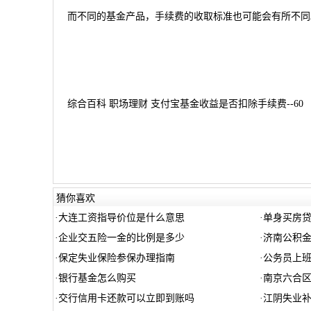
而不同的基金产品，手续费的收取标准也可能会有所不同
综合百科 职场理财 支付宝基金收益是否扣除手续费--60
猜你喜欢
·
大连工资指导价位是什么意思
·
单身买房
·
企业交五险一金的比例是多少
·
济南公积
·
保定失业保险参保办理指南
·
公务员上
·
银行基金怎么购买
·
南京六合区
·
交行信用卡还款可以立即到账吗
·
江阴失业