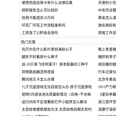
·
使用伪造信用卡有什么法律后果
·
天使的小
·
辞职报告怎么写比较好
·
中央司法警
·
信用卡能透支10万吗
·
黄金怎么
·
印花厂印花工作流程谁有吗
·
驰名商标
·
工资涨了公积金会涨吗
·
周报工作
热门文章
·
包贝尔在什么影片里扮演赵公子
·
晚上老是
·
腿形不好看穿什么裤子
·
猪肝和李子
·
运-20只身飞往阿富汗！原本配备的三种干
·
胡豆瓣的做
·
双频路由器怎样连接
·
行车记录
·
腾讯地王卡怎么办理
·
北京冬奥
·
儿子沉迷游戏无法自拔怎么办 孩子沉迷游戏
·
2012产
·
昆明5月游泳池水质最新情况（合格+不合格
·
《星际争霸
·
运行内存不足请重新打开小程序怎么解决
·
浙江首开
·
太吾绘卷建筑规划方法 太吾绘卷前期太吾村
·
湿康宁湿