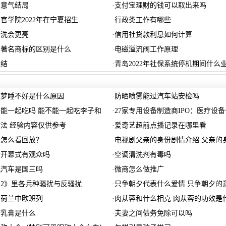
生意气结局
·
支付宝理财的钱可以取出来吗
官学院2022年在宁夏招生
·
行政类工作有哪些
清洗会更亮
·
信用社贷款利息如何计算
和著名商标的区别是什么
·
电磁溢流阀工作原理
总结
·
青岛2022年社保系统停机期间什么
做梦睡不好是什么原因
·
防晒喷雾能过汽车站安检吗
能一起吃吗 能不能一起吃李子和
·
27家专用设备制造商IPO：医疗设
法 经验内容仅供参考
·
爱奇艺超前点播记录在哪里看
仪怎么看回放？
·
电视剧父亲的身份剧情介绍 父亲的
会开幕式有观众吗
·
空调清洗剂有毒吗
力帆汽车是国三吗
·
微商怎么做推广
2》里各兵种骚扰与反骚扰
·
只争朝夕代表什么爱情 只争朝夕的
至荷兰中欧班列
·
肉苁蓉和什么相克 肉苁蓉的功效是
疹乳膏是什么
·
夫妻之间债务免除可以吗