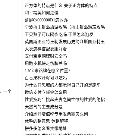
正方体的特点是什么 关于正方体的特点
和平精英如何走位
蓝屏0x000000D1怎么办
宁波舟山群岛旅游攻略（舟山群岛游玩攻略
干贝熟了可以隔夜吃吗 干贝怎么泡发
英国斯图亚特王朝发展历史简介斯图亚特王
大衣怎样搭配衣服好看
支付宝定期理财安全吗
用跑步机快走伤膝盖吗
1.5宝来铭牌在哪个位置？
百香果榨汁籽可以吃吗
为什么开思域的人都觉得自己开的是跑车
，一个
微信支付立减金怎么用
性爱技巧：挑起夫妻之间性欲的性爱的绝招
天然气的主要成分是
介绍虚开增值税专用发票罪怎么判
休整的整意思 休整解释
拼多多怎么看卖家地址