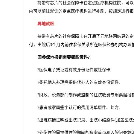
持带有芯片的社会保障卡在定点医疗机构住院，可以直
内可以前往就诊的定点医疗机构进行补刷，按规定进行报
异地就医
持带有芯片的社会保障卡在开通了异地联网结算的定点
付，出院后3个月内前往参保关系所在医保经办机构办理
回参保地报销需要哪些资料?
?医保电子凭证或有效身份证件或社保卡;
?委托他人办理需提供代办人的有效身份证件;
?财政、税务部门制作或监制的住院收费专用票据报销联
?患者或家属签字认可的费用清单原件、处方;
?出院病情证明或出院记录、出院小结原件(加盖医院公
?外伤住院需提供住院期间的病案首页和入院记录复印件