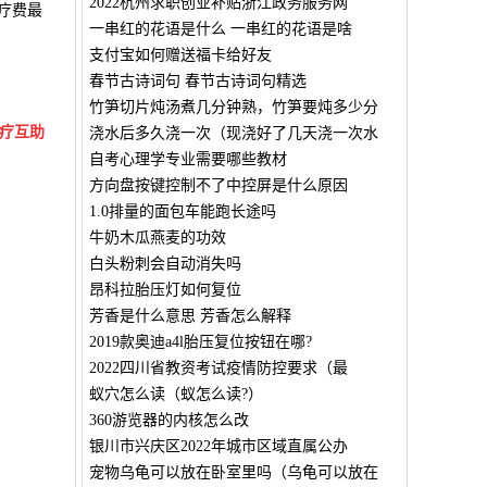
2022杭州求职创业补贴浙江政务服务网
疗费最
一串红的花语是什么 一串红的花语是啥
支付宝如何赠送福卡给好友
春节古诗词句 春节古诗词句精选
竹笋切片炖汤煮几分钟熟，竹笋要炖多少分
疗互助
浇水后多久浇一次（现浇好了几天浇一次水
自考心理学专业需要哪些教材
方向盘按键控制不了中控屏是什么原因
1.0排量的面包车能跑长途吗
牛奶木瓜燕麦的功效
白头粉刺会自动消失吗
昂科拉胎压灯如何复位
芳香是什么意思 芳香怎么解释
2019款奥迪a4l胎压复位按钮在哪?
2022四川省教资考试疫情防控要求（最
蚁穴怎么读（蚁怎么读?）
360游览器的内核怎么改
银川市兴庆区2022年城市区域直属公办
宠物乌龟可以放在卧室里吗（乌龟可以放在