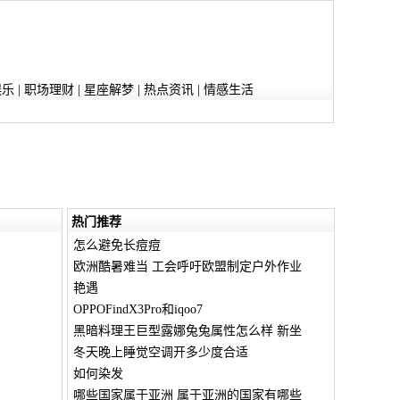
娱乐
|
职场理财
|
星座解梦
|
热点资讯
|
情感生活
热门推荐
怎么避免长痘痘
欧洲酷暑难当 工会呼吁欧盟制定户外作业
艳遇
OPPOFindX3Pro和iqoo7
黑暗料理王巨型露娜兔兔属性怎么样 新坐
冬天晚上睡觉空调开多少度合适
如何染发
哪些国家属于亚洲 属于亚洲的国家有哪些