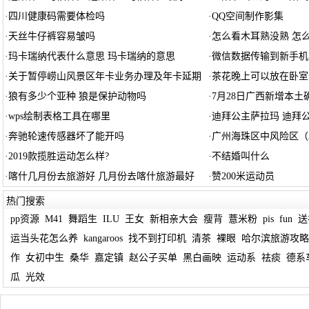
·
四川健康码需要体检吗
·
QQ空间制作影集
·
天丝牛仔裤容易皱吗
·
怎么看木耳熟没熟 怎
·
玛卡瑞纳代表什么意思 玛卡瑞纳的意思
·
微信数据传输到新手机
·
关于暂停崂山风景区年卡业务办理及年卡延期
·
茶花晚上可以放在卧室
·
狼有多少个亚种 狼是保护动物吗
·
7月28日广西新增本土确
·
wps绘制表格工具在哪里
·
迪拜公主萨拉玛 迪拜
·
奔驰轮速传感器坏了能开吗
·
广州海珠区中风险区（2
·
2019款揽胜运动怎么样?
·
不结婚叫什么
·
喀什几月份去旅游好 几月份去喀什旅游最好
·
赞200米运动员
热门搜索
pp资源
M41
舞蹈生
ILU
王女
新相亲大会
瘦背
薏米粉
pis
fun
送
运当头花怎么养
kangaroos
找不到打印机
清茶
裸眼
哈尔滨旅游攻略
作
女初中生
桑华
嘉定镇
赵公子买单
黑白画映
运动系
祛痰
德系
瓜
光效