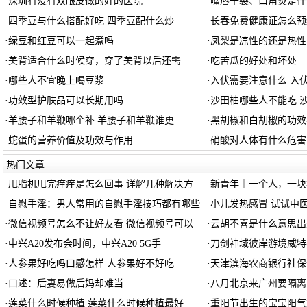
·
深圳有没有双眼皮做的好的医院
·
嘴唇干裂、口角炎是什
·
四季豆与什么搭配好吃 四季豆配什么炒
·
长春免费健康证怎么预
·
绿豆和红豆可以一起煮吗
·
凤梨是凉性的还是热性
·
美背适合什么时候穿，穿了美背以后还需
·
吃苦瓜的好处和坏处
·
哪些人不宜晚上喝豆浆
·
入伏需要注意什么 入
·
功效型护肤品可以长期用吗
·
沙田柚哪些人不能吃 
·
羊腰子和羊鞭哪个补 羊腰子和羊鞭谁更
·
黑胡椒和白胡椒的功效
·
蛇蛋的营养价值及功效与作用
·
硝酸对人体有什么危害
热门文章
·
甩脂机甩完痒痒是怎么回事 详解几种解决方
·
新青年｜一个人，一块
·
自慰手淫：男人常用的自慰手淫技巧都有哪些
·
小儿发热感冒 试试中
·
微信视频号怎么不让好友看 微信视频号可以
·
云胡不喜是什么意思出
·
中兴A20发布会时间，中兴A20 5G手
·
刀剑神域彼岸游境威特
·
人参果好吃吗口感怎样 人参果好不好吃
·
天津滨海农商银行社保
·
口述：后妻易做后妈却难当
·
八月北京来广州要隔离
·
莲菜什么时候种植 莲菜什么时候种植最好
·
重阳节出生的宝宝阳气重