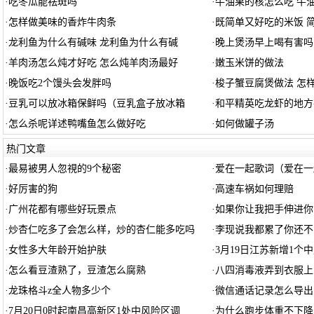
·
吃冬瓜能祛斑吗
·
牛油果的核怎么吃 牛
·
怎样做美味的香炸牛肉条
·
既简单又好吃的米饭 
·
龙利鱼为什么有碱味 龙利鱼为什么有碱
·
晚上煲汤早上喝有害吗
·
羊肉汤怎么炖才好吃 怎么炖羊肉汤最好
·
嫩玉米饼的做法
·
晚饭吃2个馒头会发胖吗
·
梭子蟹豆腐煲做法 怎
·
豆乳可以放冰箱保鲜吗（豆乳盒子放冰箱
·
和平精英吃龙虾的地方
·
怎么杀呢详述鸭嘴鱼怎么做好吃
·
如何做罐子汤
热门文章
·
最易被男人忽視的9个秘密
·
爱在一起歌词（爱在一
·
好厉害的狗
·
高速车祸如何理赔
·
广州花都有哪些好玩景点
·
如果你让我把手伸进你
·
炒杏仁吃多了会怎么样，炒的杏仁能多吃吗
·
李现说我都累了你还不
·
女性多大年龄开始护肤
·
3月19日江苏新增1个
·
怎么看豆渣熟了，豆渣怎么腐熟
·
八四消毒液弄到衣服上
·
龙珠格斗z全人物多少个
·
微信通话记录怎么导出
·
7月20日0时起南昌高新区1处中风险区调
·
为什么跑步体重不下降