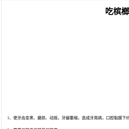
吃槟
1、使牙齿变黑、磨损、动摇，牙龈萎缩，造成牙周病，口腔黏膜下