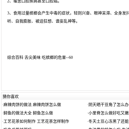
2、罹患口腔疾病甚至口腔癌。
3、食用过量槟榔会产生中毒的症状，轻则兴奋、眼神呆滞、全身发
听、自我膨胀、被迫狂想、谵妄乱神等。
综合百科 舌尖美味 吃槟榔的危害--60
猜你喜欢
·
麻辣肉饼的做法 麻辣肉饼怎么做
·
阴天晒干豆角了怎么办
·
鲟鱼的做法大全 鲟鱼怎么做
·
小里脊怎么做好吃又嫩
·
工艺花茶如何制作 工艺花茶怎样制作
·
冬天土豆心冻黑了还能