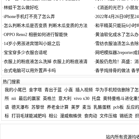
·
林蛙干怎么做好吃
·
《消逝的光芒》小朋友
·
iPhone手机灯不亮了怎么弄
·
2022年4月26日0时至
·
怎么判断木瓜是否变质 判断木瓜变质的方法
·
和平精英只能玩6小时
·
OPPO Reno2 相册如何进行智能快
·
黄油软化成水了怎么办
·
14岁小男孩进宾馆叫小姐之后
·
雪纺衣服油渍怎么去除
·
宝宝穿多少衣服合适呢
·
网吧模拟器2reporter
·
衣服上的粉底液怎么洗掉 衣服上的粉底液清
·
美股仍危险！高盛：消
·
台式电脑可以用外置声卡吗
·
香芋炖排骨的做法 香
热门搜索
我的小尾巴
金字塔
青出于蓝
小直
插入视频
华为手机短信删除了怎
所
nii
最后的赢家
英格兰
意大利
vivo x30
托盘
奥特曼格斗进化重
语
德天瀑布
苏黎世
养老金计算
美罗
麦当
乳酪蛋糕
pcb板
反应
标
打羽毛球能减肥吗
相公
漫威蜘蛛侠
食肉动
文件压缩
锡纸烫
站内所有资源均