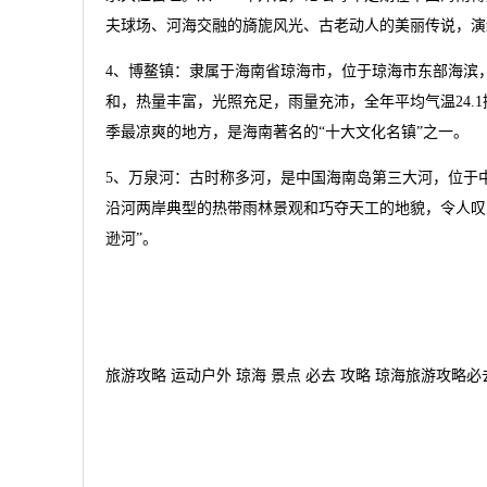
夫球场、河海交融的旖旎风光、古老动人的美丽传说，演
4、博鳌镇：隶属于海南省琼海市，位于琼海市东部海滨
和，热量丰富，光照充足，雨量充沛，全年平均气温24.
季最凉爽的地方，是海南著名的“十大文化名镇”之一。
5、万泉河：古时称多河，是中国海南岛第三大河，位于中
沿河两岸典型的热带雨林景观和巧夺天工的地貌，令人叹
逊河”。
旅游攻略 运动户外 琼海 景点 必去 攻略 琼海旅游攻略必