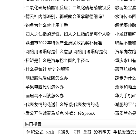
·
二氧化硫与硝酸钡反应；二氧化硫与硝酸钡反
·
歌丽姬宝
·
德云社内部派别，郭麒麟会继承郭德纲吗？
·
水浒传45
·
钓鱼为什么禁止用丁香
·
解忧邵帅跨
·
妇人之仁指的是谁，妇人之仁指的是哪个人物
·
小龙虾能
·
荔浦市2022年特色产业惠民政策奖补标准
·
鸭梨不能和
·
网络用语塌房是什么意思 网络用语塌房是何
·
汽车向左
·
扭矩是什么是汽车拐个圆的半径么
·
重庆永川
·
什么是统计 统计的解释
·
碧蓝航线格
·
羽绒服洗后成团怎么办
·
跑步为什
·
苹果电脑死机怎么办
·
翡翠和岫玉
·
画眉鸟不叫该怎么办
·
华为手机n
·
代表友情的花送什么好 能代表友情的花
·
减肥的平台
·
发公开信谴责马斯克 外媒：传SpaceX
·
蕙质兰心是
热门搜索
体积公式
火山
卡通头
卡其
兵器
没有明天
手机发热怎