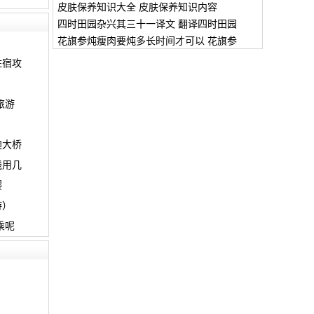
皮肤保养知识大全 皮肤保养知识内容
四时田园杂兴其三十一译文 翻译四时田园
花旗参炖瘦肉要炖多长时间才可以 花旗参
住宿攻
旅游
？
澳大桥
线用几
樱
游）
乘呢