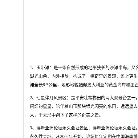
1、玉带滩：是一条自然形成的地形狭长的沙滩半岛，又
湖光山色，内外相映，构成了一幅奇异的景观，滩上更生
滩全长8.5公里，地形地貌酷似澳大利亚的黄金海岸和墨
2、七星伴月风景区：是平安壮寨梯田的两大观景台之一
闪烁的星星，陪伴着山顶那块银光闪亮的水田，远远望去
大，于无形中创下了这样的奇美之景。
3、博鳌亚洲论坛永久会址景区：博鳌亚洲论坛永久会址
永久性会址。从2002年开始，论坛每年定期在中国海