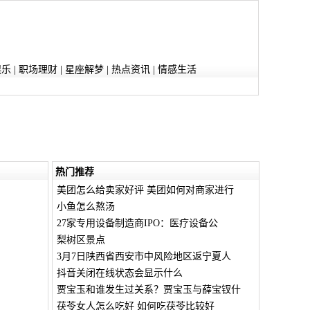
娱乐
|
职场理财
|
星座解梦
|
热点资讯
|
情感生活
热门推荐
美团怎么给卖家好评 美团如何对商家进行
小鱼怎么熬汤
27家专用设备制造商IPO：医疗设备公
梨树区景点
3月7日陕西省西安市中风险地区返宁夏人
抖音关闭在线状态会显示什么
贾宝玉和谁发生过关系？贾宝玉与薛宝钗什
茯苓女人怎么吃好 如何吃茯苓比较好