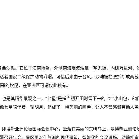
名金沙滩。它位于海南博鳌，外侧南海烟波浩淼一望无际，内侧万泉河、
活着国家二级保护动物玳瑁。可惜后来由于台风，沙滩被拦腰折断成两截
西哥的坎昆，在亚洲区可谓仅此独有。
，也是其精华景观之一，“七星”是指当初开田时留下来的七个小山包，它
像七星陪伴着一轮明月，组成了一幅美丽的画卷，让人不禁感慨劳动人民
，即博鳌亚洲论坛国际会议中心，坐落在美丽的东屿岛上，是博鳌亚洲论
南博鳌召开年会。景区里宏伟气派的现代建筑、智能化的会议设施、动静相宜