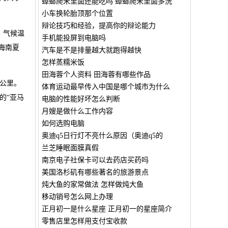
蟑螂爬米里面还能吃吗 蟑螂爬米里面多洗
小车换轮胎顶那个位置
辩论技巧和经验，提高你的辩论能力
，气候温
手机能投屏到电脑吗
海南夏
汽车是不是排量越大就跑得越快
怎样蒸糯米饭
田海蓉个人资料 田海蓉有哪些作品
方公里。
体育运动最早传入中国是哪个城市为什么
的“亚马
电脑的性能好坏怎么判断
月嫂是做什么工作内容
如何选购电脑
奥迪q5日行灯不亮什么原因（奥迪q5的
兰芝睡眠面膜真假
南京电子社保卡可以去药店买药吗
美国洛杉矶有哪些著名的旅游景点
炖大鱼的家常做法 怎样做炖大鱼
移动销号怎么网上办理
正月初一是什么星座 正月初一的星座简介
零售店里怎样用支付宝收款