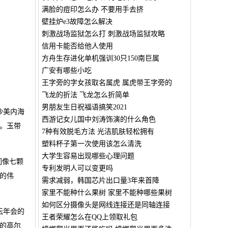
满脸的痘印怎么办 不要用手去挤
壁挂炉e3故障怎么解决
刺激战场监狱怎么打 刺激战场监狱攻略
信用卡能否给他人使用
方舟生存进化单机强训30只150南巨属
广安有哪些小吃
王字旁的字女孩取名属虎 属虎带王字旁的
飞龙的折法 飞龙怎么折简单
男朋友生日祝福语搞笑2021
沙美内海
西游记女儿国中刘涛饰演的什么角色
。玉带
7种有效脱毛方法 光洁肌肤轻松拥有
塑料杯子第一次使用该怎么清洗
大学生容易出现哪些心理问题
们像七颗
专利发明人可以变更吗
的伟
需求减弱，韩国芯片出口量3年来首降
家里不能种什么果树 家里不能种哪些果树
如何区分摄像头是网线连接还是同轴连接
坛年会的
王者荣耀怎么在QQ上领取礼包
的高尔