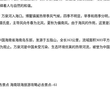
绎着人与自然的和谐。
，万泉河入海口。博鳌镇属热带季风气候，四季不明显，旱季和雨季分明
1摄氏度，主导风向冬春为北风，夏秋为偏南风。由于海风的作用，这里是
国海南省海南岛东部，发源于五指山，全长163公里，流域面积3693平
为观止。万泉河是中国未受污染、生态环境优美的热带河流，被誉为中国
去景点 海南琼海旅游攻略必去景点--61