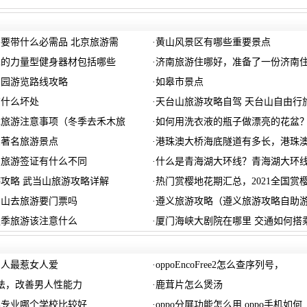
要带什么必需品 北京旅游需
·
黄山风景区有哪些重要景点
见的力量型健身器材包括哪些
·
济南旅游住哪好，准备了一份济南
和园游览路线攻略
·
如皋市景点
有什么坏处
·
天台山旅游攻略自驾 天台山自由行
木旅游注意事项（冬季去禾木旅
·
如何用洗衣液的瓶子做漂亮的花盆
么著名旅游景点
·
港珠澳大桥海底隧道有多长，港珠
和旅游签证有什么不同
·
什么是青海湖大环线？青海湖大环
攻略 武当山旅游攻略详解
·
热门赏樱地花期汇总，2021全国赏
眉山去旅游要门票吗
·
遵义旅游攻略（遵义旅游攻略自助
淡季旅游该注意什么
·
厦门海峡大剧院在哪里 交通如何搭
男人最惹女人爱
·
oppoEncoFree2怎么查序列号，
法，改善男人性能力
·
鹿茸片怎么煲汤
学专业哪个学校比较好
·
oppo分屏功能怎么用 oppo手机如何