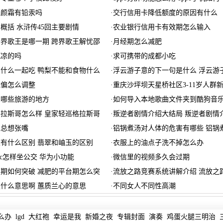
素颜霜有铅汞吗
·
交行信用卡降低额度的原因有什么
回概括 水浒传45回主要剧情
·
农业银行信用卡有效期怎么输入
界歌王是哪一期 跨界歌王解忧邵
·
月经期怎么减肥
吃凉的吗
·
求可携带的成都小吃
什么一起吃 鸭梨不能和食物什么
·
浮云游子意的下一句是什么 浮云游
跑偏怎么调整
·
重庆沙坪坝天星桥社区3-11岁人群
有哪些旅游的地方
·
如何导入本地歌曲文件夹到酷狗音
拉斯哥怎么样 皇家轻巡格拉斯哥
·
叛逆者剧情介绍大结局 叛逆者剧情
么总想张嘴
·
铝锅煮汤对人体的危害有哪些 铝锅
有什么区别 翡翠和岫玉的区别
·
衣服上的油点子洗不掉怎么办
fc怎样坐公交 华为小功能
·
微信里的视频多久会过期
期如何突破 减肥的平台期怎么突
·
流放之路竞赛系统讲解介绍 流放之
什么意思啊 蕙质兰心的意思
·
不同女人不同性高潮
么办
lgd
大红袍
幸运是我
新婚之夜
专辑封面
演奏
鸡蛋火腿三明治