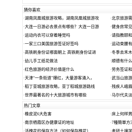
猜你喜欢
·
湖南凤凰城旅游攻略，湖南凤凰城旅游攻
·
北京旅游需
·
大连一日游必去景点有哪些？大连一日游
·
健身房常
·
运动内衣可以穿着睡觉吗
·
请指教颐
·
一家三口美国旅游签证好签吗
·
运动束腰
·
高铁刷身份证哪面朝上 高铁刷身份证进
·
冬季去禾
·
幼儿手工纸花做法
·
顺德有什
·
红色旅游的经济价值是什么
·
劳务签证
·
天津“一条街道”爆红，大量游客涌入，
·
武当山旅游
·
稻丁亚城旅游攻略，亚丁稻城旅游路线
·
残疾人峨
·
世界最著名的十大旅游城市有哪些
·
马尔代夫
热门文章
·
橡皮泥6大危害
·
床上何样
·
南京栖霞区办健康证的地址
·
7種簡單方
·
活槐花的保存方法（如何保存槐花）
·
考研土壤