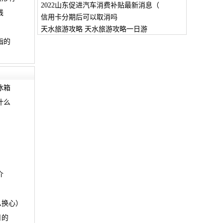
2022山东促进汽车消费补贴最新消息（
线
信用卡分期后可以取消吗
天水旅游攻略 天水旅游攻略一日游
指的
冰箱
什么
介
么换心）
月的