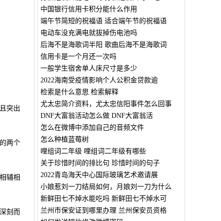
中国银行信用卡积分能什么作用
端午节简短的祝福语 适合端午节的祝福语
电动车没充满电就拔掉伤电池吗
后海不是海歌词半阳 歌曲后海不是海歌词
信用卡是一个月还一次吗
一般学生宿舍单人床尺寸是多少
2022海南受疫情影响个人公积金贷款逾
检索是什么意思 检索解释
尤太忠简介资料，尤太忠信阳事件怎么回事
且突出
DNF大富翁活动怎么做 DNF大富翁活
怎么在微博中添加自己的音频文件
怎么种植蓝莓树
的两个
哩组词二年级 哩组词二年级有哪些
关于珍惜时间的排比句 珍惜时间的句子
2022青岛海天中心国际玻璃艺术邀请展
相辅相
小娘惹刘一刀结局如何，月娘刘一刀为什么
新鲜田七不焯水能吃吗 新鲜田七不焯水可
兰州市保安证到哪里办理 兰州保安员资格
深刻而