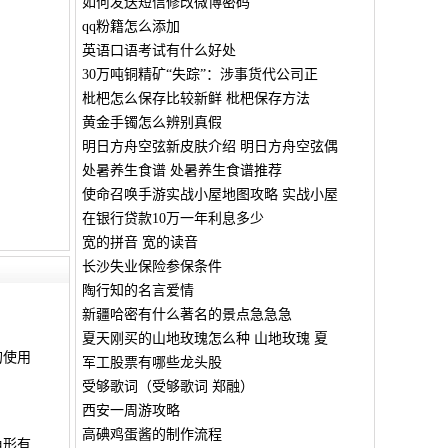
如何发送短信修改微博密码
qq粉籍怎么添加
英语口语考试有什么好处
30万吨铜精矿“失踪”：涉事货代公司正
枇杷怎么保存比较新鲜 枇杷保存方法
黄金手镯怎么辨别真假
明日方舟空弦新皮肤介绍 明日方舟空弦偶
处暑养生食谱 处暑养生食谱推荐
使命召唤手游实战小屋地图攻略 实战小屋
在银行贷款10万一年利息多少
宽的拼音 宽的读音
长沙失业保险参保条件
陶行知的名言爱情
新疆哈密有什么著名的景点急急急
夏天刚买的山地玫瑰怎么种 山地玫瑰 夏
的使用
军工股票有哪些龙头股
受够歌词（受够歌词 郑融）
西安一周游攻略
高碘鸡蛋酱的制作流程
角形有