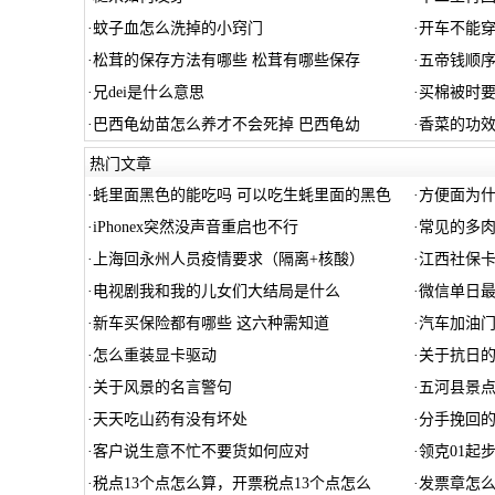
·
蚊子血怎么洗掉的小窍门
·
开车不能
·
松茸的保存方法有哪些 松茸有哪些保存
·
五帝钱顺序
·
兄dei是什么意思
·
买棉被时
·
巴西龟幼苗怎么养才不会死掉 巴西龟幼
·
香菜的功效
热门文章
·
蚝里面黑色的能吃吗 可以吃生蚝里面的黑色
·
方便面为什
·
iPhonex突然没声音重启也不行
·
常见的多肉
·
上海回永州人员疫情要求（隔离+核酸）
·
江西社保
·
电视剧我和我的儿女们大结局是什么
·
微信单日
·
新车买保险都有哪些 这六种需知道
·
汽车加油
·
怎么重装显卡驱动
·
关于抗日
·
关于风景的名言警句
·
五河县景
·
天天吃山药有没有坏处
·
分手挽回
·
客户说生意不忙不要货如何应对
·
领克01起
·
税点13个点怎么算，开票税点13个点怎么
·
发票章怎