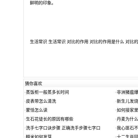
鲜明的印象。
生活常识 生活常识 对比的作用 对比的作用是什么 对比的
猜你喜欢
·
蒸饭柜一般蒸多长时间
·
非洲猪瘟
·
皮表带怎么清洗
·
新生儿发烧
·
蒙恬怎么读
·
如何接家
·
生石花徒长的原因有哪些
·
丹麦为什
·
洗手七字口诀步骤 正确洗手步骤七字口
·
我心匪石
·
糙米如何发芽
·
十二生肖回