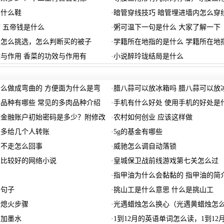
穿什么鞋
·
暗管穿线技巧 暗管埋进墙内怎么穿
 五帝钱是什么
·
粥可温下一句是什么 大家了解一下
要怎么挑选，怎么判断买的被子
·
学籍所在地指的是什么 学籍所在地
与作用 香菜的功效与作用有
·
小说醉玲珑结局是什么
么做成弯曲的 方便面为什么是弯
·
腊八蒜可以放冰箱吗 腊八蒜可以放
品种有哪些 常见的多肉品种介绍
·
手机有什么好处 使用手机的好处是
卡金融账户初始密码是多少？附修改
·
农村如何创业 应该这样做
最多给几个人转账
·
5g的基金有哪些
门不走怎么回事
·
威驰怎么调自动落锁
的比较好的网络小说
·
皇城保卫战前线游戏第七关怎么过
点
·
指甲油为什么会黏黏的 指甲油的简
的句子
·
挑山工是什么意思 什么是挑山工
步熄火步骤
·
光遇蜡烛怎么换心（光遇黄蜡烛怎
么加墨水
·
1到12月的英语单词怎么读，1到12