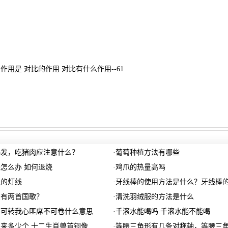
作用是 对比的作用 对比有什么作用--61
爆发，吃猪肉应注意什么？
·
葡萄种植方法有哪些
怎么办 如何退烧
·
鸡爪的热量高吗
里的灯线
·
牙线棒的使用方法是什么？牙线棒
么有两首国歌？
·
清洗羽绒服的方法是什么
不可转我心匪席不可卷什么意思
·
千滚水能喝吗 千滚水能不能喝
来多少个 十二生肖兽首铜像
·
等腰三角形有几条对称轴，等腰三