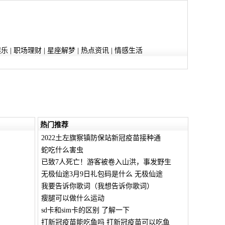
娱乐
|
职场理财
|
星座解梦
|
热点资讯
|
情感生活
热门推荐
2022土左旗察镇防保站新冠疫苗接种通
蛇吃什么害虫
已致7人死亡！游客被卷入山洪，事发野生
无极仙途3月9日礼包码是什么 无极仙途
我要告诉你歌词（我想告诉你歌词）
瘦腿可以做什么运动
sd卡和sim卡的区别 了解一下
打新冠疫苗能吃鱼吗 打新冠疫苗可以吃鱼