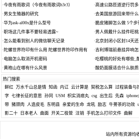
·
今夜有雨歌词（今夜有雨歌词h3r3）
·
高速公路匝道逆行罚多
·
男女生殖器的研究
·
去美国旅游回来带什么
·
华为ask-al00x是什么型号
·
脆皮猪脚怎么做 5个
·
职场这几件事不要轻易透露~
·
男人佩戴什么挂件旺桃
·
怎么能看到别人的微信聊天记录
·
北京封闭小区封14天还是
·
陀螺世界符印有什么用 陀螺世界符印作用有
·
吉利博瑞前悬挂异响怎
·
电脑怎么取消开机密码
·
吃樱桃的好处有哪些_
·
黄袍山在哪有什么风景
·
酸奶面膜适合什么肤质
热门搜索
鲜红
万水千山总是情
知函
内讧
云计算是
契税怎么算
过程装备与
字
七律长征的意思
孙同
USM
枳实消痞丸
csg
出生后
先森
iphon
带
猪颈肉
人造皮毛
东明县
亲爱的生命
龙吼
励志
牛蒡茶的功效
影二十
日本老人
曲面
开关二极管
注销
手机怎么打印文件
曲解
站内所有资源均