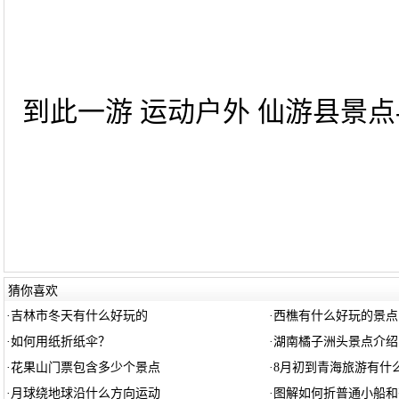
到此一游 运动户外 仙游县景点--
猜你喜欢
·
吉林市冬天有什么好玩的
·
西樵有什么好玩的景点
·
如何用纸折纸伞？
·
湖南橘子洲头景点介绍
·
花果山门票包含多少个景点
·
8月初到青海旅游有什
·
月球绕地球沿什么方向运动
·
图解如何折普通小船和