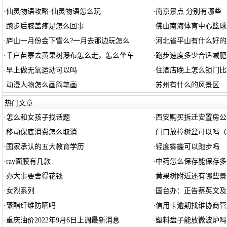
·
仙灵物语攻略-仙灵物语怎么玩
·
南京景点 分别有哪些
·
跑步后膝盖疼是怎么回事
·
佛山南海体育中心篮球
·
庐山一月份会下雪么?一月去那边玩怎么
·
河北省平山有什么好的
·
千户苗寨去黄果树瀑布怎么走，怎么坐车
·
跑步速度多少合适减肥
·
早上做无氧运动可以吗
·
住酒店晚上怎么锁门比
·
动漫人物怎么画简笔画
·
苏州有什么的风景区
热门文章
·
怎么和女孩子找话题
·
西安购买拆迁安置房公
·
移动保底消费怎么取消
·
门口放樟树盆可以吗（
·
国家承认的五大教育学历
·
轻度雾霾可以跑步吗
·
ray面膜有几款
·
中药怎么保存能保存多
·
办大事要舍得花钱
·
黄果树附近还有哪些景
·
女烈系列
·
国台办：正告蔡英文及
·
聚酯纤维防晒吗
·
信用卡逾期找谁协商管
·
重庆油价2022年9月6日上调最新消息
·
塑料盘子能放微波炉吗