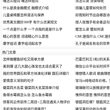
·
哺怎么组词 哺怎样组词
·
渍怎么读 渍读啥呢
·
什么是类金融模式 融模式介绍
·
拐骗儿童罪如何处罚
·
儿童桌椅要怎样清洁与保养
·
好雨知时节出自哪首诗
·
优秀美文摘抄300字 有什么优美短文
·
授人玫瑰手有余香这句
·
一个点是什么字 一个点指的是是什么字
·
躄怎么读 躄如何读
·
精心的意思 词语精心什么意思
·
CMC是指什么 CMC是
·
康字组词 康字组词起名字
·
孔子是闻名有名的世界
热门文章
·
怎样做鲤鱼好吃又简单方便
·
巴霍巴利王1和2的关系
·
美到爆 这几大甜心珠宝也太适合夏天了
·
微信公众平台长时间不
·
我的世界圆石和草方块演化详解 圆石详细介
·
理想情人歌词 歌曲理
·
爱情意义深刻的句子
·
宝马ix纯电动车价格，
·
徽菜四大名菜 徽菜四大名菜简单介绍
·
玻璃碗可以放微波炉里
·
鱼得水霉病怎么治 怎么鱼水霉病
·
憔悴的意思 憔悴的意
·
侠客风云传前传二周目+三周目通关人物评价
·
银狐洞在哪？银狐洞之
·
手机淘宝中如何进行退换货？
·
猪牙草的功效与作用