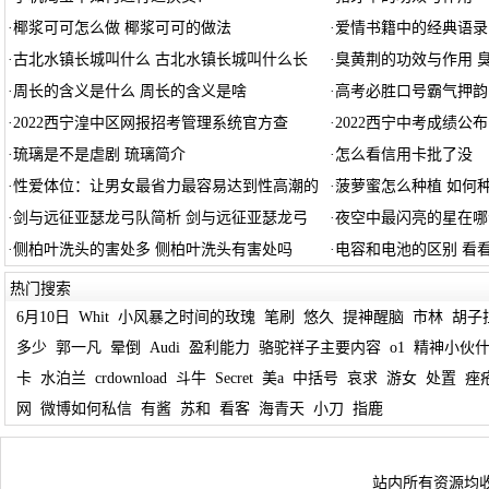
·
椰浆可可怎么做 椰浆可可的做法
·
爱情书籍中的经典语录
·
古北水镇长城叫什么 古北水镇长城叫什么长
·
臭黄荆的功效与作用 
·
周长的含义是什么 周长的含义是啥
·
高考必胜口号霸气押韵
·
2022西宁湟中区网报招考管理系统官方查
·
2022西宁中考成绩公
·
琉璃是不是虐剧 琉璃简介
·
怎么看信用卡批了没
·
性爱体位：让男女最省力最容易达到性高潮的
·
菠萝蜜怎么种植 如何
·
剑与远征亚瑟龙弓队简析 剑与远征亚瑟龙弓
·
夜空中最闪亮的星在哪
·
侧柏叶洗头的害处多 侧柏叶洗头有害处吗
·
电容和电池的区别 看
热门搜索
6月10日
Whit
小风暴之时间的玫瑰
笔刷
悠久
提神醒脑
市林
胡子
多少
郭一凡
晕倒
Audi
盈利能力
骆驼祥子主要内容
o1
精神小伙
卡
水泊兰
crdownload
斗牛
Secret
美a
中括号
哀求
游女
处置
痤
网
微博如何私信
有酱
苏和
看客
海青天
小刀
指鹿
站内所有资源均