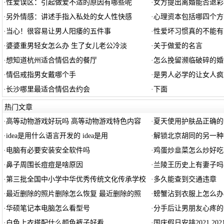
·
性爱误区：引起做爱不适的原因有哪些呢
·
女方提出离婚能否退彩
·
另外情感：讲述手指入私处的女人性快感
·
心理资本包括哪四个方
·
当心！很容易让男人阳痿的五件事
·
性爱坏习惯真的不能有
·
婆婆重男轻女怎么办 生了女儿老公冷淡
·
关于做爱的名言
·
想知道杭州适合情侣去的餐厅
·
怎么挽留濒临破碎的婚
·
情侣戒指男女戴哪个手
·
是男人必学的让女人疯
·
长沙哪里最适合情侣去约会
·
下面
热门文章
·
高等动物游戏好玩吗 高等动物游戏特色内容
·
夏天使用护肤品正确的
·
idea是用什么语言开发的 idea是用
·
解锁北京胡同的另一种
·
电脑有必要安装安全软件吗
·
鸡蛋炒韭菜怎么炒好吃
·
鼻子周围长痘痘是啥原因
·
兰陵王历史上有妻子吗
·
第三批全国中小学中华优秀传统文化传承学校
·
多久能查到交通违章
·
最近删除的照片删除怎么恢复 最近删除的照
·
螃蟹沾到衣服上怎么办
·
华硕笔记本电脑怎么看型号
·
分手后让男朋友心疼的
·
白色上衣搭配什么颜色裤子好看
·
国庆假日安排2021 20