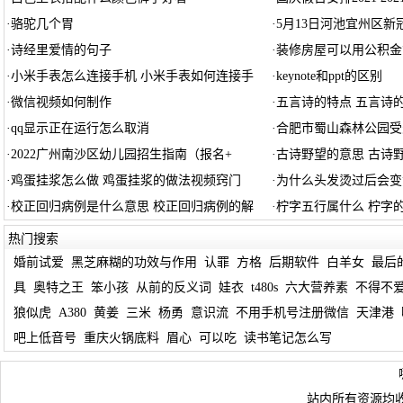
·
骆驼几个胃
·
5月13日河池宜州区
·
诗经里爱情的句子
·
装修房屋可以用公积金
·
小米手表怎么连接手机 小米手表如何连接手
·
keynote和ppt的区别
·
微信视频如何制作
·
五言诗的特点 五言诗
·
qq显示正在运行怎么取消
·
合肥市蜀山森林公园受
·
2022广州南沙区幼儿园招生指南（报名+
·
古诗野望的意思 古诗
·
鸡蛋挂浆怎么做 鸡蛋挂浆的做法视频窍门
·
为什么头发烫过后会变
·
校正回归病例是什么意思 校正回归病例的解
·
柠字五行属什么 柠字
热门搜索
婚前试爱
黑芝麻糊的功效与作用
认罪
方格
后期软件
白羊女
最后
具
奥特之王
笨小孩
从前的反义词
娃衣
t480s
六大营养素
不得不
狼似虎
A380
黄姜
三米
杨勇
意识流
不用手机号注册微信
天津港
吧上低音号
重庆火锅底料
眉心
可以吃
读书笔记怎么写
站内所有资源均